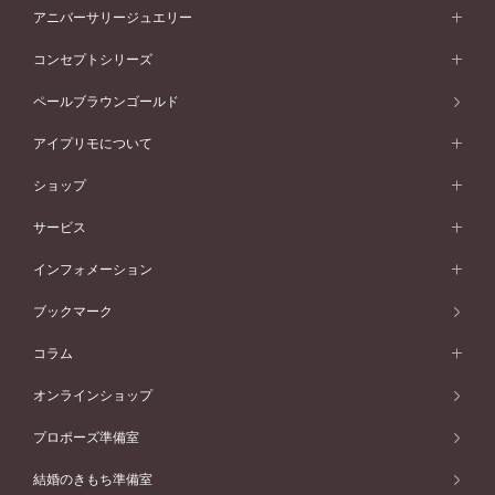
フォルムから選ぶ
素材から選ぶ
セットリング一覧
エタニティリング
アニバーサリージュエリー
イエローゴールド
ストレートライン
プラチナ
セッティングから選ぶ
フォルムから選ぶ
素材から選ぶ
エタニティリング一覧
アニバーサリージュエリー
コンセプトシリーズ
ピンクゴールド
ウェーブライン
イエローゴールド
ソリテール
ストレートライン
スタイルから選ぶ
プラチナ
セッティングから選ぶ
素材から選ぶ
アニバーサリージュエリー一覧
コンセプトシリーズ
ペールブラウンゴールド
ペールブラウンゴールド
V字ライン
ピンクゴールド
ワンサイドメレ
ウェーブライン
シンプル
イエローゴールド
プレーン
価格帯から選ぶ
スタイルから選ぶ
プラチナ
ネックレス
コンビネーション
オリジンビリーフ
ペールブラウンゴールド
ダブルサイドメレ
アイプリモについて
V字ライン
フェミニン
ピンクゴールド
ワンメレ
50万円台～
シンプル
イエローゴールド
婚約指輪ガイド
ベビーリング
価格帯から選ぶ
フラワリー
コンビネーション
ラインメレ
モード
アイプリモについて
ペールブラウンゴールド
セベラルメレ
ショップ
40万円台～
フェミニン
ピンクゴールド
ファッションリング
50万円～
婚約指輪 人気ランキング
結婚指輪 人気ランキング
初空
エレガント
コンビネーション
ラインメレ
30万円台～
®
モード
パーソナルハンド診断
店舗一覧
ペールブラウンゴールド
ブレスレット
サービス
40万円～50万円
婚約ネックレス
エトワル
ゴージャス
20万円台～
エレガント
ピアス
30万円～40万円
デザインへのこだわり
プロポーズサポート
スワハ
北海道
インフォメーション
ダイヤモンドシェイプコレクション
10万円台～
ゴージャス
イヤリング
20万円～30万円
品質へのこだわり
プレミオン
サービス
ご来店予約について
札幌店
ブックマーク
®
パーフェクトプロポーズリング
アニバーサリーギフト
10万円～20万円
一生涯のメンテナンス
函館店
アフターサービス
ニュース一覧
コラム
ダイヤモンドプロポーズ
取扱店)エヴァンスブライダル 旭川本店
近くに店舗がある
ご購入方法・仕上げ日数
お客様の声
コラム
オンラインショップ
プロミスダイヤモンド&バースストーン
東北
SWEET STORIES
ダイヤモンド
プロポーズ準備室
婚約指輪
ブライダルアイテム
仙台店
ショップブログ
結婚のきもち準備室
結婚指輪
青森店