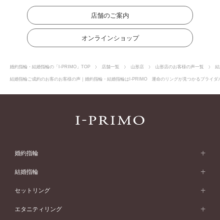
店舗のご案内
オンラインショップ
婚約指輪・結婚指輪の「I-PRIMO」TOP
店舗一覧
山形店
山形店のお客様の声一覧
結
結婚指輪ご成約のお客のお客様の声｜婚約指輪・結婚指輪はI-PRIMO 運命のリングが見つかるブライダル
婚約指輪
婚約指輪 (エンゲージリング)
結婚指輪
婚約指輪一覧
結婚指輪 (マリッジリング)
セットリング
素材から選ぶ
結婚指輪一覧
セットリング
エタニティリング
プラチナ