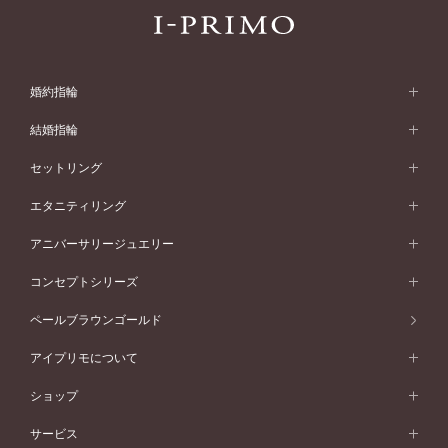
婚約指輪
婚約指輪 (エンゲージリング)
結婚指輪
婚約指輪一覧
結婚指輪 (マリッジリング)
セットリング
素材から選ぶ
結婚指輪一覧
セットリング
エタニティリング
プラチナ
フォルムから選ぶ
素材から選ぶ
セットリング一覧
エタニティリング
アニバーサリージュエリー
イエローゴールド
ストレートライン
プラチナ
セッティングから選ぶ
フォルムから選ぶ
素材から選ぶ
エタニティリング一覧
アニバーサリージュエリー
コンセプトシリーズ
ピンクゴールド
ウェーブライン
イエローゴールド
ソリテール
ストレートライン
スタイルから選ぶ
プラチナ
セッティングから選ぶ
素材から選ぶ
アニバーサリージュエリー一覧
コンセプトシリーズ
ペールブラウンゴールド
ペールブラウンゴールド
V字ライン
ピンクゴールド
ワンサイドメレ
ウェーブライン
シンプル
イエローゴールド
プレーン
価格帯から選ぶ
スタイルから選ぶ
プラチナ
ネックレス
コンビネーション
オリジンビリーフ
ペールブラウンゴールド
ダブルサイドメレ
アイプリモについて
V字ライン
フェミニン
ピンクゴールド
ワンメレ
50万円台～
シンプル
イエローゴールド
婚約指輪ガイド
ベビーリング
価格帯から選ぶ
フラワリー
コンビネーション
ラインメレ
モード
アイプリモについて
ペールブラウンゴールド
セベラルメレ
ショップ
40万円台～
フェミニン
ピンクゴールド
ファッションリング
50万円～
婚約指輪 人気ランキング
結婚指輪 人気ランキング
初空
エレガント
コンビネーション
ラインメレ
30万円台～
®
モード
パーソナルハンド診断
店舗一覧
ペールブラウンゴールド
ブレスレット
サービス
40万円～50万円
婚約ネックレス
エトワル