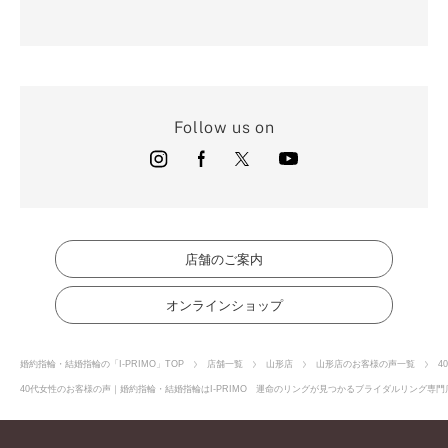
Follow us on
店舗のご案内
オンラインショップ
婚約指輪・結婚指輪の「I-PRIMO」TOP
店舗一覧
山形店
山形店のお客様の声一覧
4
40代女性のお客様の声｜婚約指輪・結婚指輪はI-PRIMO 運命のリングが見つかるブライダルリング専門店