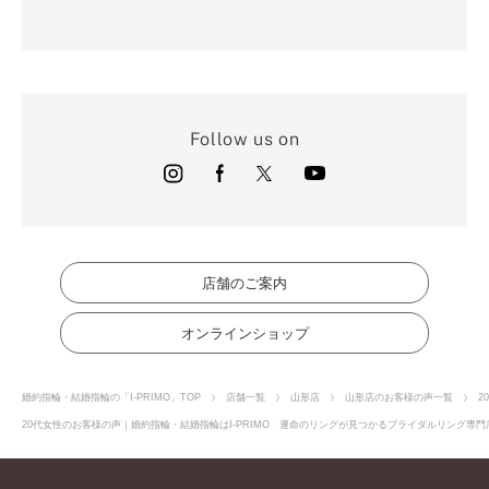
Follow us on
店舗のご案内
オンラインショップ
婚約指輪・結婚指輪の「I-PRIMO」TOP
店舗一覧
山形店
山形店のお客様の声一覧
2
20代女性のお客様の声｜婚約指輪・結婚指輪はI-PRIMO 運命のリングが見つかるブライダルリング専門店