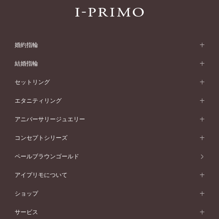
婚約指輪
婚約指輪 (エンゲージリング)
結婚指輪
婚約指輪一覧
結婚指輪 (マリッジリング)
セットリング
素材から選ぶ
結婚指輪一覧
セットリング
エタニティリング
プラチナ
フォルムから選ぶ
素材から選ぶ
セットリング一覧
エタニティリング
アニバーサリージュエリー
イエローゴールド
ストレートライン
プラチナ
セッティングから選ぶ
フォルムから選ぶ
素材から選ぶ
エタニティリング一覧
アニバーサリージュエリー
コンセプトシリーズ
ピンクゴールド
ウェーブライン
イエローゴールド
ソリテール
ストレートライン
スタイルから選ぶ
プラチナ
セッティングから選ぶ
素材から選ぶ
アニバーサリージュエリー一覧
コンセプトシリーズ
ペールブラウンゴールド
ペールブラウンゴールド
V字ライン
ピンクゴールド
ワンサイドメレ
ウェーブライン
シンプル
イエローゴールド
プレーン
価格帯から選ぶ
スタイルから選ぶ
プラチナ
ネックレス
コンビネーション
オリジンビリーフ
ペールブラウンゴールド
ダブルサイドメレ
アイプリモについて
V字ライン
フェミニン
ピンクゴールド
ワンメレ
50万円台～
シンプル
イエローゴールド
婚約指輪ガイド
ベビーリング
価格帯から選ぶ
フラワリー
コンビネーション
ラインメレ
モード
アイプリモについて
ペールブラウンゴールド
セベラルメレ
ショップ
40万円台～
フェミニン
ピンクゴールド
ファッションリング
50万円～
婚約指輪 人気ランキング
結婚指輪 人気ランキング
初空
エレガント
コンビネーション
ラインメレ
30万円台～
®
モード
パーソナルハンド診断
店舗一覧
ペールブラウンゴールド
ブレスレット
サービス
40万円～50万円
婚約ネックレス
エトワル