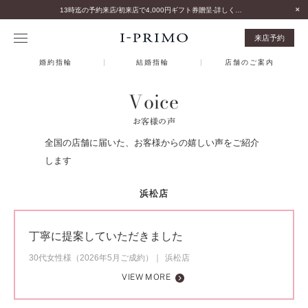
13時迄の予約来店/初来店で4,000円ギフト券贈呈-詳しくはこちら-
来店予約
婚約指輪
結婚指輪
店舗のご案内
Voice
お客様の声
全国の店舗に届いた、お客様からの嬉しい声をご紹介
します
浜松店
丁寧に提案していただきました
30代女性様（2026年5月ご成約）
浜松店
VIEW MORE