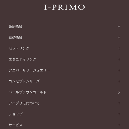
婚約指輪
婚約指輪 (エンゲージリング)
結婚指輪
婚約指輪一覧
結婚指輪 (マリッジリング)
セットリング
素材から選ぶ
結婚指輪一覧
セットリング
エタニティリング
プラチナ
フォルムから選ぶ
素材から選ぶ
セットリング一覧
エタニティリング
アニバーサリージュエリー
イエローゴールド
ストレートライン
プラチナ
セッティングから選ぶ
フォルムから選ぶ
素材から選ぶ
エタニティリング一覧
アニバーサリージュエリー
コンセプトシリーズ
ピンクゴールド
ウェーブライン
イエローゴールド
ソリテール
ストレートライン
スタイルから選ぶ
プラチナ
セッティングから選ぶ
素材から選ぶ
アニバーサリージュエリー一覧
コンセプトシリーズ
ペールブラウンゴールド
ペールブラウンゴールド
V字ライン
ピンクゴールド
ワンサイドメレ
ウェーブライン
シンプル
イエローゴールド
プレーン
価格帯から選ぶ
スタイルから選ぶ
プラチナ
ネックレス
コンビネーション
オリジンビリーフ
ペールブラウンゴールド
ダブルサイドメレ
アイプリモについて
V字ライン
フェミニン
ピンクゴールド
ワンメレ
50万円台～
シンプル
イエローゴールド
婚約指輪ガイド
ベビーリング
価格帯から選ぶ
フラワリー
コンビネーション
ラインメレ
モード
アイプリモについて
ペールブラウンゴールド
セベラルメレ
ショップ
40万円台～
フェミニン
ピンクゴールド
ファッションリング
50万円～
婚約指輪 人気ランキング
結婚指輪 人気ランキング
初空
エレガント
コンビネーション
ラインメレ
30万円台～
®
モード
パーソナルハンド診断
店舗一覧
ペールブラウンゴールド
ブレスレット
サービス
40万円～50万円
婚約ネックレス
エトワル