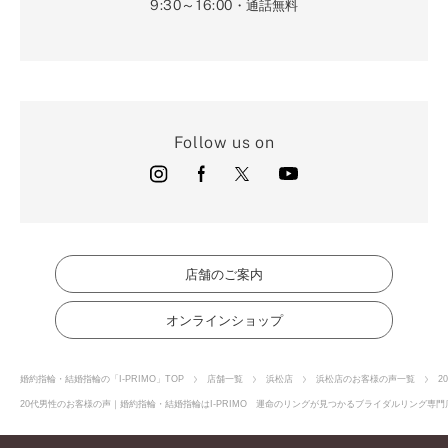
9:30～16:00
・通話無料
Follow us on
店舗のご案内
オンラインショップ
婚約指輪・結婚指輪の「I-PRIMO」TOP
店舗一覧
浜松店
浜松店のお客様の声一覧
2
20代男性のお客様の声｜婚約指輪・結婚指輪はI-PRIMO 運命のリングが見つかるブライダルリング専門店