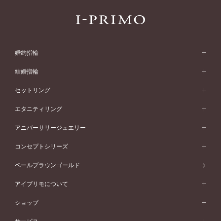
婚約指輪
婚約指輪 (エンゲージリング)
結婚指輪
婚約指輪一覧
結婚指輪 (マリッジリング)
セットリング
素材から選ぶ
結婚指輪一覧
セットリング
エタニティリング
プラチナ
フォルムから選ぶ
素材から選ぶ
セットリング一覧
エタニティリング
アニバーサリージュエリー
イエローゴールド
ストレートライン
プラチナ
セッティングから選ぶ
フォルムから選ぶ
素材から選ぶ
エタニティリング一覧
アニバーサリージュエリー
コンセプトシリーズ
ピンクゴールド
ウェーブライン
イエローゴールド
ソリテール
ストレートライン
スタイルから選ぶ
プラチナ
セッティングから選ぶ
素材から選ぶ
アニバーサリージュエリー一覧
コンセプトシリーズ
ペールブラウンゴールド
ペールブラウンゴールド
V字ライン
ピンクゴールド
ワンサイドメレ
ウェーブライン
シンプル
イエローゴールド
プレーン
価格帯から選ぶ
スタイルから選ぶ
プラチナ
ネックレス
コンビネーション
オリジンビリーフ
ペールブラウンゴールド
ダブルサイドメレ
アイプリモについて
V字ライン
フェミニン
ピンクゴールド
ワンメレ
50万円台～
シンプル
イエローゴールド
婚約指輪ガイド
ベビーリング
価格帯から選ぶ
フラワリー
コンビネーション
ラインメレ
モード
アイプリモについて
ペールブラウンゴールド
セベラルメレ
ショップ
40万円台～
フェミニン
ピンクゴールド
ファッションリング
50万円～
婚約指輪 人気ランキング
結婚指輪 人気ランキング
初空
エレガント
コンビネーション
ラインメレ
30万円台～
®
モード
パーソナルハンド診断
店舗一覧
ペールブラウンゴールド
ブレスレット