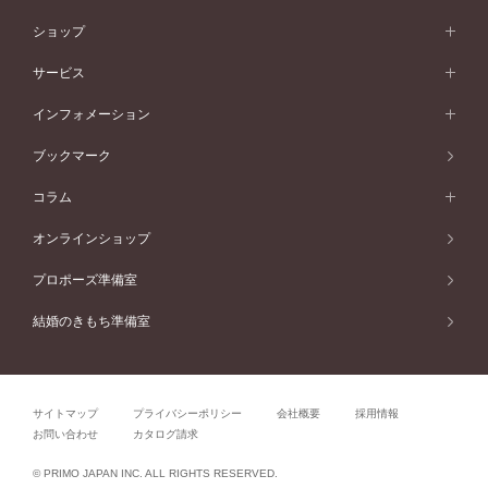
シンプル
イエローゴールド
婚約指輪ガイド
ベビーリング
価格帯から選ぶ
フラワリー
コンビネーション
ラインメレ
モード
アイプリモについて
ペールブラウンゴールド
セベラルメレ
ショップ
40万円台～
フェミニン
ピンクゴールド
ファッションリング
50万円～
婚約指輪 人気ランキング
結婚指輪 人気ランキング
初空
エレガント
コンビネーション
ラインメレ
30万円台～
®
モード
パーソナルハンド診断
店舗一覧
ペールブラウンゴールド
ブレスレット
サービス
40万円～50万円
婚約ネックレス
エトワル
ゴージャス
20万円台～
エレガント
ピアス
30万円～40万円
デザインへのこだわり
プロポーズサポート
スワハ
北海道
インフォメーション
ダイヤモンドシェイプコレクション
10万円台～
ゴージャス
イヤリング
20万円～30万円
品質へのこだわり
プレミオン
サービス
ご来店予約について
札幌店
ブックマーク
®
パーフェクトプロポーズリング
アニバーサリーギフト
10万円～20万円
一生涯のメンテナンス
函館店
アフターサービス
ニュース一覧
コラム
ダイヤモンドプロポーズ
取扱店)エヴァンスブライダル 旭川本店
近くに店舗がある
ご購入方法・仕上げ日数
お客様の声
コラム
オンラインショップ
プロミスダイヤモンド&バースストーン
東北
SWEET STORIES
ダイヤモンド
プロポーズ準備室
婚約指輪
ブライダルアイテム
仙台店
ショップブログ
結婚のきもち準備室
結婚指輪
青森店
公式アンバサダー
リング
弘前パークホテル店
よくあるご質問
プロポーズ
秋田店
サイトマップ
プライバシーポリシー
会社概要
採用情報
結婚関連
盛岡大通店
お問い合わせ
カタログ請求
山形店
関連コラム
© PRIMO JAPAN INC. ALL RIGHTS RESERVED.