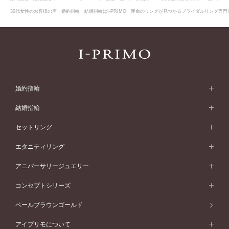
30代女性のお客様の声｜婚約指輪・結婚指輪はI-PRIMO 運命のリングが見つかるブライダルリング専門店
婚約指輪
婚約指輪 (エンゲージリング)
結婚指輪
婚約指輪一覧
結婚指輪 (マリッジリング)
セットリング
素材から選ぶ
結婚指輪一覧
セットリング
エタニティリング
プラチナ
フォルムから選ぶ
素材から選ぶ
セットリング一覧
エタニティリング
アニバーサリージュエリー
イエローゴールド
ストレートライン
プラチナ
セッティングから選ぶ
フォルムから選ぶ
素材から選ぶ
エタニティリング一覧
アニバーサリージュエリー
コンセプトシリーズ
ピンクゴールド
ウェーブライン
イエローゴールド
ソリテール
ストレートライン
スタイルから選ぶ
プラチナ
セッティングから選ぶ
素材から選ぶ
アニバーサリージュエリー一覧
コンセプトシリーズ
ペールブラウンゴールド
ペールブラウンゴールド
V字ライン
ピンクゴールド
ワンサイドメレ
ウェーブライン
シンプル
イエローゴールド
プレーン
価格帯から選ぶ
スタイルから選ぶ
プラチナ
ネックレス
コンビネーション
オリジンビリーフ
ペールブラウンゴールド
ダブルサイドメレ
アイプリモについて
V字ライン
フェミニン
ピンクゴールド
ワンメレ
50万円台～