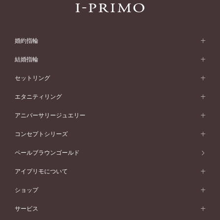
婚約指輪
婚約指輪 (エンゲージリング)
結婚指輪
婚約指輪一覧
結婚指輪 (マリッジリング)
セットリング
素材から選ぶ
結婚指輪一覧
セットリング
エタニティリング
プラチナ
フォルムから選ぶ
素材から選ぶ
セットリング一覧
エタニティリング
アニバーサリージュエリー
イエローゴールド
ストレートライン
プラチナ
セッティングから選ぶ
フォルムから選ぶ
素材から選ぶ
エタニティリング一覧
アニバーサリージュエリー
コンセプトシリーズ
ピンクゴールド
ウェーブライン
イエローゴールド
ソリテール
ストレートライン
スタイルから選ぶ
プラチナ
セッティングから選ぶ
素材から選ぶ
アニバーサリージュエリー一覧
コンセプトシリーズ
ペールブラウンゴールド
ペールブラウンゴールド
V字ライン
ピンクゴールド
ワンサイドメレ
ウェーブライン
シンプル
イエローゴールド
プレーン
価格帯から選ぶ
スタイルから選ぶ
プラチナ
ネックレス
コンビネーション
オリジンビリーフ
ペールブラウンゴールド
ダブルサイドメレ
アイプリモについて
V字ライン
フェミニン
ピンクゴールド
ワンメレ
50万円台～
シンプル
イエローゴールド
婚約指輪ガイド
ベビーリング
価格帯から選ぶ
フラワリー
コンビネーション
ラインメレ
モード
アイプリモについて
ペールブラウンゴールド
セベラルメレ
ショップ
40万円台～
フェミニン
ピンクゴールド
ファッションリング
50万円～
婚約指輪 人気ランキング
結婚指輪 人気ランキング
初空
エレガント
コンビネーション
ラインメレ
30万円台～
®
モード
パーソナルハンド診断
店舗一覧
ペールブラウンゴールド
ブレスレット
サービス
40万円～50万円
婚約ネックレス
エトワル
ゴージャス
20万円台～