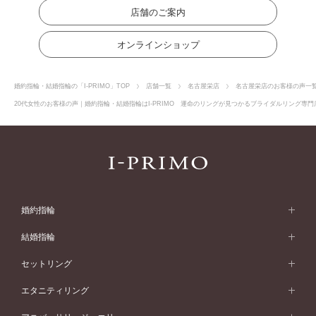
店舗のご案内
オンラインショップ
婚約指輪・結婚指輪の「I-PRIMO」TOP
店舗一覧
名古屋栄店
名古屋栄店のお客様の声一
20代女性のお客様の声｜婚約指輪・結婚指輪はI-PRIMO 運命のリングが見つかるブライダルリング専門店
婚約指輪
婚約指輪 (エンゲージリング)
結婚指輪
婚約指輪一覧
結婚指輪 (マリッジリング)
セットリング
素材から選ぶ
結婚指輪一覧
セットリング
エタニティリング
プラチナ
フォルムから選ぶ
素材から選ぶ
セットリング一覧
エタニティリング