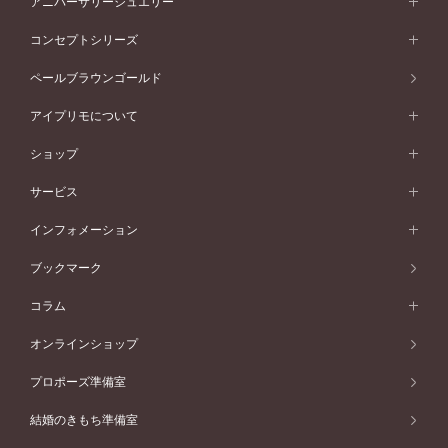
アニバーサリージュエリー
イエローゴールド
ストレートライン
プラチナ
セッティングから選ぶ
フォルムから選ぶ
素材から選ぶ
エタニティリング一覧
アニバーサリージュエリー
コンセプトシリーズ
ピンクゴールド
ウェーブライン
イエローゴールド
ソリテール
ストレートライン
スタイルから選ぶ
プラチナ
セッティングから選ぶ
素材から選ぶ
アニバーサリージュエリー一覧
コンセプトシリーズ
ペールブラウンゴールド
ペールブラウンゴールド
V字ライン
ピンクゴールド
ワンサイドメレ
ウェーブライン
シンプル
イエローゴールド
プレーン
価格帯から選ぶ
スタイルから選ぶ
プラチナ
ネックレス
コンビネーション
オリジンビリーフ
ペールブラウンゴールド
ダブルサイドメレ
アイプリモについて
V字ライン
フェミニン
ピンクゴールド
ワンメレ
50万円台～
シンプル
イエローゴールド
婚約指輪ガイド
ベビーリング
価格帯から選ぶ
フラワリー
コンビネーション
ラインメレ
モード
アイプリモについて
ペールブラウンゴールド
セベラルメレ
ショップ
40万円台～
フェミニン
ピンクゴールド
ファッションリング
50万円～
婚約指輪 人気ランキング
結婚指輪 人気ランキング
初空
エレガント
コンビネーション
ラインメレ
30万円台～
®
モード
パーソナルハンド診断
店舗一覧
ペールブラウンゴールド
ブレスレット
サービス
40万円～50万円
婚約ネックレス
エトワル
ゴージャス
20万円台～
エレガント
ピアス
30万円～40万円
デザインへのこだわり
プロポーズサポート
スワハ
北海道
インフォメーション
ダイヤモンドシェイプコレクション
10万円台～
ゴージャス
イヤリング
20万円～30万円
品質へのこだわり
プレミオン
サービス
ご来店予約について
札幌店
ブックマーク
®
パーフェクトプロポーズリング
アニバーサリーギフト
10万円～20万円
一生涯のメンテナンス
函館店
アフターサービス
ニュース一覧
コラム
ダイヤモンドプロポーズ
取扱店)エヴァンスブライダル 旭川本店
近くに店舗がある
ご購入方法・仕上げ日数
お客様の声
コラム
オンラインショップ
プロミスダイヤモンド&バースストーン
東北
SWEET STORIES
ダイヤモンド
プロポーズ準備室
婚約指輪
ブライダルアイテム
仙台店
ショップブログ
結婚のきもち準備室
結婚指輪
青森店
公式アンバサダー