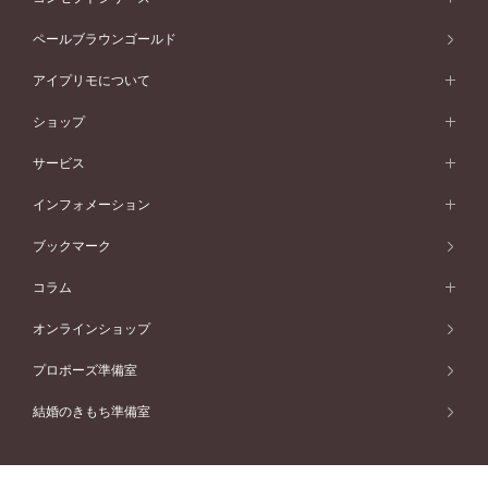
ピンクゴールド
ウェーブライン
イエローゴールド
ソリテール
ストレートライン
スタイルから選ぶ
プラチナ
セッティングから選ぶ
素材から選ぶ
アニバーサリージュエリー一覧
コンセプトシリーズ
ペールブラウンゴールド
ペールブラウンゴールド
V字ライン
ピンクゴールド
ワンサイドメレ
ウェーブライン
シンプル
イエローゴールド
プレーン
価格帯から選ぶ
スタイルから選ぶ
プラチナ
ネックレス
コンビネーション
オリジンビリーフ
ペールブラウンゴールド
ダブルサイドメレ
アイプリモについて
V字ライン
フェミニン
ピンクゴールド
ワンメレ
50万円台～
シンプル
イエローゴールド
婚約指輪ガイド
ベビーリング
価格帯から選ぶ
フラワリー
コンビネーション
ラインメレ
モード
アイプリモについて
ペールブラウンゴールド
セベラルメレ
ショップ
40万円台～
フェミニン
ピンクゴールド
ファッションリング
50万円～
婚約指輪 人気ランキング
結婚指輪 人気ランキング
初空
エレガント
コンビネーション
ラインメレ
30万円台～
®
モード
パーソナルハンド診断
店舗一覧
ペールブラウンゴールド
ブレスレット
サービス
40万円～50万円
婚約ネックレス
エトワル
ゴージャス
20万円台～
エレガント
ピアス
30万円～40万円
デザインへのこだわり
プロポーズサポート
スワハ
北海道
インフォメーション
ダイヤモンドシェイプコレクション
10万円台～
ゴージャス
イヤリング
20万円～30万円
品質へのこだわり
プレミオン
サービス
ご来店予約について
札幌店
ブックマーク
®
パーフェクトプロポーズリング
アニバーサリーギフト
10万円～20万円
一生涯のメンテナンス
函館店
アフターサービス
ニュース一覧
コラム
ダイヤモンドプロポーズ
取扱店)エヴァンスブライダル 旭川本店
近くに店舗がある
ご購入方法・仕上げ日数
お客様の声
コラム
オンラインショップ
プロミスダイヤモンド&バースストーン
東北
SWEET STORIES
ダイヤモンド
プロポーズ準備室
婚約指輪
ブライダルアイテム
仙台店
ショップブログ
結婚のきもち準備室
結婚指輪
青森店
公式アンバサダー
リング
弘前パークホテル店
よくあるご質問
プロポーズ