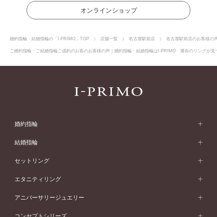
オンラインショップ
婚約指輪・結婚指輪の「I-PRIMO」TOP
店舗一覧
名古屋駅前店
名古屋駅前店のお客様の
ご婚約指輪・ご結婚指輪ご成約のお客のお客様の声｜婚約指輪・結婚指輪はI-PRIMO 運命のリングが見つ
婚約指輪
婚約指輪 (エンゲージリング)
結婚指輪
婚約指輪一覧
結婚指輪 (マリッジリング)
セットリング
素材から選ぶ
結婚指輪一覧
セットリング
エタニティリング
プラチナ
フォルムから選ぶ
素材から選ぶ
セットリング一覧
エタニティリング
アニバーサリージュエリー
イエローゴールド
ストレートライン
プラチナ
セッティングから選ぶ
フォルムから選ぶ
素材から選ぶ
エタニティリング一覧
アニバーサリージュエリー
コンセプトシリーズ