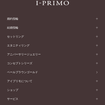
婚約指輪
婚約指輪 (エンゲージリング)
結婚指輪
婚約指輪一覧
結婚指輪 (マリッジリング)
セットリング
素材から選ぶ
結婚指輪一覧
セットリング
エタニティリング
プラチナ
フォルムから選ぶ
素材から選ぶ
セットリング一覧
エタニティリング
アニバーサリージュエリー
イエローゴールド
ストレートライン
プラチナ
セッティングから選ぶ
フォルムから選ぶ
素材から選ぶ
エタニティリング一覧
アニバーサリージュエリー
コンセプトシリーズ
ピンクゴールド
ウェーブライン
イエローゴールド
ソリテール
ストレートライン
スタイルから選ぶ
プラチナ
セッティングから選ぶ
素材から選ぶ
アニバーサリージュエリー一覧
コンセプトシリーズ
ペールブラウンゴールド
ペールブラウンゴールド
V字ライン
ピンクゴールド
ワンサイドメレ
ウェーブライン
シンプル
イエローゴールド
プレーン
価格帯から選ぶ
スタイルから選ぶ
プラチナ
ネックレス
コンビネーション
オリジンビリーフ
ペールブラウンゴールド
ダブルサイドメレ
アイプリモについて
V字ライン
フェミニン
ピンクゴールド
ワンメレ
50万円台～
シンプル
イエローゴールド
婚約指輪ガイド
ベビーリング
価格帯から選ぶ
フラワリー
コンビネーション
ラインメレ
モード
アイプリモについて
ペールブラウンゴールド
セベラルメレ
ショップ
40万円台～
フェミニン
ピンクゴールド
ファッションリング
50万円～
婚約指輪 人気ランキング
結婚指輪 人気ランキング
初空
エレガント
コンビネーション
ラインメレ
30万円台～
®
モード
パーソナルハンド診断
店舗一覧
ペールブラウンゴールド
ブレスレット
サービス
40万円～50万円
婚約ネックレス
エトワル
ゴージャス
20万円台～
エレガント