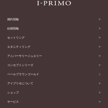
婚約指輪
婚約指輪 (エンゲージリング)
結婚指輪
婚約指輪一覧
結婚指輪 (マリッジリング)
セットリング
素材から選ぶ
結婚指輪一覧
セットリング
エタニティリング
プラチナ
フォルムから選ぶ
素材から選ぶ
セットリング一覧
エタニティリング
アニバーサリージュエリー
イエローゴールド
ストレートライン
プラチナ
セッティングから選ぶ
フォルムから選ぶ
素材から選ぶ
エタニティリング一覧
アニバーサリージュエリー
コンセプトシリーズ
ピンクゴールド
ウェーブライン
イエローゴールド
ソリテール
ストレートライン
スタイルから選ぶ
プラチナ
セッティングから選ぶ
素材から選ぶ
アニバーサリージュエリー一覧
コンセプトシリーズ
ペールブラウンゴールド
ペールブラウンゴールド
V字ライン
ピンクゴールド
ワンサイドメレ
ウェーブライン
シンプル
イエローゴールド
プレーン
価格帯から選ぶ
スタイルから選ぶ
プラチナ
ネックレス
コンビネーション
オリジンビリーフ
ペールブラウンゴールド
ダブルサイドメレ
アイプリモについて
V字ライン
フェミニン
ピンクゴールド
ワンメレ
50万円台～
シンプル
イエローゴールド
婚約指輪ガイド
ベビーリング
価格帯から選ぶ
フラワリー
コンビネーション
ラインメレ
モード
アイプリモについて
ペールブラウンゴールド
セベラルメレ
ショップ
40万円台～
フェミニン
ピンクゴールド
ファッションリング
50万円～
婚約指輪 人気ランキング
結婚指輪 人気ランキング
初空
エレガント
コンビネーション
ラインメレ
30万円台～
®
モード
パーソナルハンド診断
店舗一覧
ペールブラウンゴールド
ブレスレット
サービス
40万円～50万円
婚約ネックレス
エトワル
ゴージャス
20万円台～
エレガント