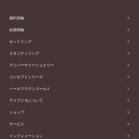
婚約指輪
婚約指輪 (エンゲージリング)
結婚指輪
婚約指輪一覧
結婚指輪 (マリッジリング)
セットリング
素材から選ぶ
結婚指輪一覧
セットリング
エタニティリング
プラチナ
フォルムから選ぶ
素材から選ぶ
セットリング一覧
エタニティリング
アニバーサリージュエリー
イエローゴールド
ストレートライン
プラチナ
セッティングから選ぶ
フォルムから選ぶ
素材から選ぶ
エタニティリング一覧
アニバーサリージュエリー
コンセプトシリーズ
ピンクゴールド
ウェーブライン
イエローゴールド
ソリテール
ストレートライン
スタイルから選ぶ
プラチナ
セッティングから選ぶ
素材から選ぶ
アニバーサリージュエリー一覧
コンセプトシリーズ
ペールブラウンゴールド
ペールブラウンゴールド
V字ライン
ピンクゴールド
ワンサイドメレ
ウェーブライン
シンプル
イエローゴールド
プレーン
価格帯から選ぶ
スタイルから選ぶ
プラチナ
ネックレス
コンビネーション
オリジンビリーフ
ペールブラウンゴールド
ダブルサイドメレ
アイプリモについて
V字ライン
フェミニン
ピンクゴールド
ワンメレ
50万円台～
シンプル
イエローゴールド
婚約指輪ガイド
ベビーリング
価格帯から選ぶ
フラワリー
コンビネーション
ラインメレ
モード
アイプリモについて
ペールブラウンゴールド
セベラルメレ
ショップ
40万円台～
フェミニン
ピンクゴールド
ファッションリング
50万円～
婚約指輪 人気ランキング
結婚指輪 人気ランキング
初空
エレガント
コンビネーション
ラインメレ
30万円台～
®
モード
パーソナルハンド診断
店舗一覧
ペールブラウンゴールド
ブレスレット
サービス
40万円～50万円
婚約ネックレス
エトワル
ゴージャス
20万円台～
エレガント
ピアス
30万円～40万円
デザインへのこだわり
プロポーズサポート
スワハ
北海道
インフォメーション
ダイヤモンドシェイプコレクション