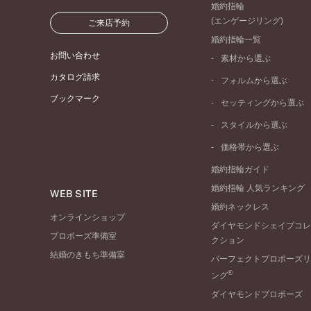
婚約指輪
(エンゲージリング)
ご来店予約
婚約指輪一覧
お問い合わせ
素材から選ぶ
プラチナ
カタログ請求
フォルムから選ぶ
イエローゴールド
ブックマーク
ストレートライン
セッティングから選ぶ
ピンクゴールド
ウェーブライン
ソリテール
ペールブラウンゴール
スタイルから選ぶ
V字ライン
ワンサイドメレ
コンビネーション
シンプル
価格帯から選ぶ
ダブルサイドメレ
フェミニン
50万円台～
ラインメレ
婚約指輪ガイド
モード
40万円台～
婚約指輪 人気ランキング
エレガント
WEB SITE
30万円台～
婚約ネックレス
ゴージャス
20万円台～
オンラインショップ
ダイヤモンドシェイプコレ
10万円台～
プロポーズ準備室
クション
結婚のきもち準備室
パーフェクトプロポーズリ
®
ング
ダイヤモンドプロポーズ