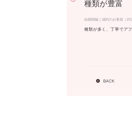
種類が豊富
プロ
ペールブラウンゴールド
ン
ブラ
結婚指輪ご成約のお客様（20
コンセプトシリーズ
種類が多く、丁寧でア
プロ
オリジンビリーフ
フラワリー
初空
ショ
エトワル
店舗
スワハ
ご来
プレミオン
BACK