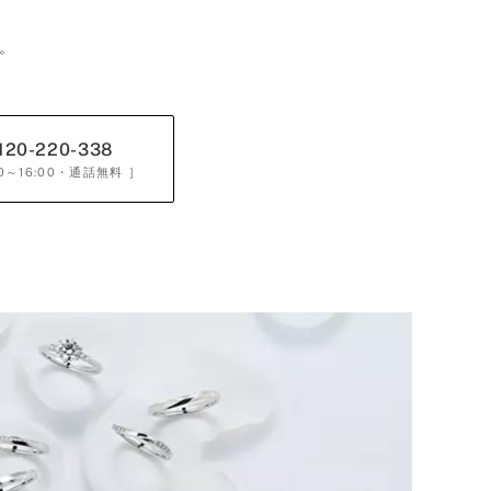
。
120-220-338
0～16:00
・通話無料 ］