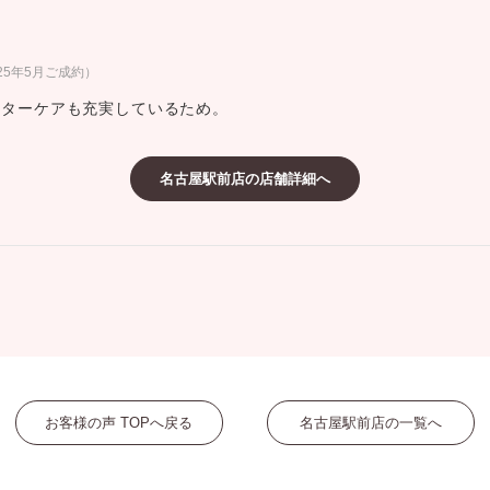
ミスダイヤモンド&バースストー
イダルアイテム
25年5月ご成約）
フターケアも充実しているため。
ポーズサポート
名古屋駅前店の店舗詳細へ
ップ
一覧
店予約について
お客様の声 TOPへ戻る
名古屋駅前店の一覧へ