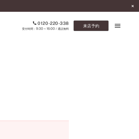
0120-220-338
来店予約
9:30～16:00
受付時間：
/ 通話無料
ブックマーク
ONLINE SHOP
ご来店予約
予約専用ダイヤル
0120-220-338
9:30～16:00
（受付時間：
・通話無料）
カタログ請求
お問い合わせ