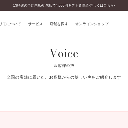
13時迄の予約来店/初来店で4,000円ギフト券贈呈-詳しくはこちら-
リモについて
サービス
店舗を探す
オンラインショップ
Voice
プリモについて
婚約指輪とは
結婚指輪とは
®
ソナルハンド診断
セットリングとは
お客様の声
インへのこだわり
エタニティリングとは
へのこだわり
全国の店舗に届いた、お客様からの嬉しい声をご紹介します
涯のメンテナンス
ニュース一覧
に店舗がある
お客様の声
SWEET STORIES
ビス
ショップブログ
ターサービス
コラム
入方法・仕上げ日数
よくあるご質問