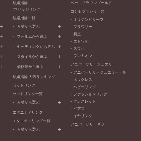
結婚指輪
ペールブラウンゴールド
(マリッジリング)
コンセプトシリーズ
結婚指輪一覧
オリジンビリーフ
素材から選ぶ
フラワリー
初空
プラチナ
フォルムから選ぶ
エトワル
イエローゴールド
ストレートライン
セッティングから選ぶ
スワハ
ピンクゴールド
ウェーブライン
プレーン
プレミオン
ド
ペールブラウンゴールド
スタイルから選ぶ
V字ライン
ワンメレ
コンビネーション
アニバーサリージュエリー
シンプル
価格帯から選ぶ
セベラルメレ
フェミニン
アニバーサリージュエリー一覧
50万円～
ラインメレ
結婚指輪 人気ランキング
モード
ネックレス
40万円～50万円
セットリング
エレガント
ベビーリング
30万円～40万円
セットリング一覧
ゴージャス
ファッションリング
20万円～30万円
ブレスレット
素材から選ぶ
10万円～20万円
ピアス
プラチナ
エタニティリング
イヤリング
イエローゴールド
エタニティリング一覧
アニバーサリーギフト
ピンクゴールド
素材から選ぶ
ペールブラウンゴールド
プラチナ
コンビネーション