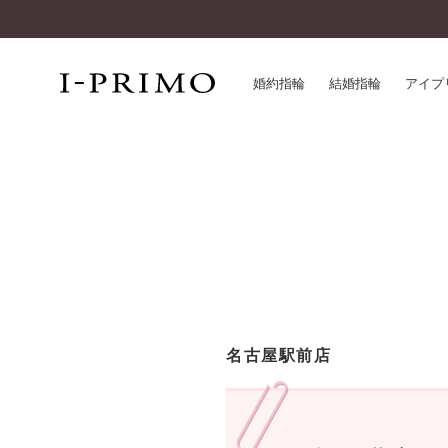
婚約指輪
結婚指輪
アイプ
婚約指輪一覧
アイ
結婚指輪一覧
パー
セットリング一覧
デザ
エタニティリング一覧
品質
アニバーサリージュエリー一覧
一生
近く
コレクション
名古屋駅前店
®
パーフェクトプロポーズリング
サー
ダイヤモンドプロポーズ
アフ
婚約ネックレス
ご購
ダイヤモンドシェイプコレクション