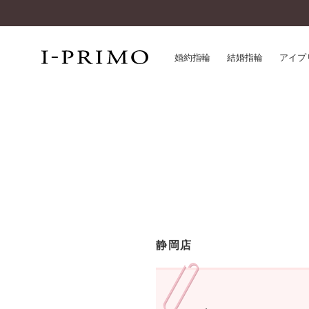
婚約指輪
結婚指輪
アイプ
婚約指輪一覧
アイ
結婚指輪一覧
パー
セットリング一覧
デザ
エタニティリング一覧
品質
アニバーサリージュエリー一覧
一生
近く
コレクション
静岡店
®
パーフェクトプロポーズリング
サー
ダイヤモンドプロポーズ
アフ
婚約ネックレス
ご購
ダイヤモンドシェイプコレクション