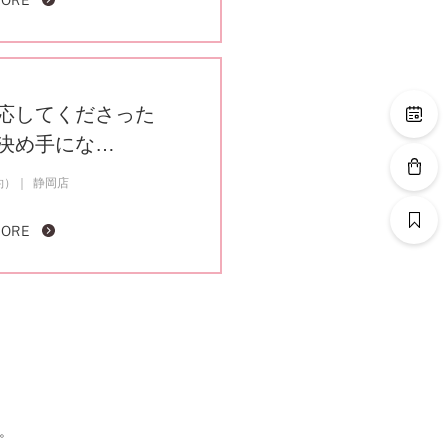
MORE
応してくださった
決め手にな…
約）
静岡店
MORE
。