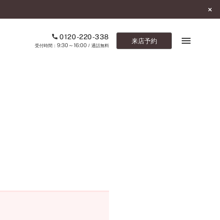
0120-220-338
来店予約
9:30～16:00
受付時間：
/ 通話無料
ブックマーク
ONLINE SHOP
ご来店予約
予約専用ダイヤル
0120-220-338
9:30～16:00
（受付時間：
・通話無料）
カタログ請求
お問い合わせ