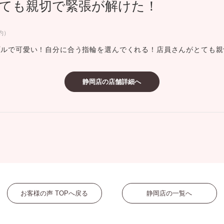
ても親切で緊張が解けた！
ミスダイヤモンド&バースストー
イダルアイテム
約）
プルで可愛い！自分に合う指輪を選んでくれる！店員さんがとても親
ポーズサポート
静岡店の店舗詳細へ
ップ
一覧
店予約について
お客様の声 TOPへ戻る
静岡店の一覧へ