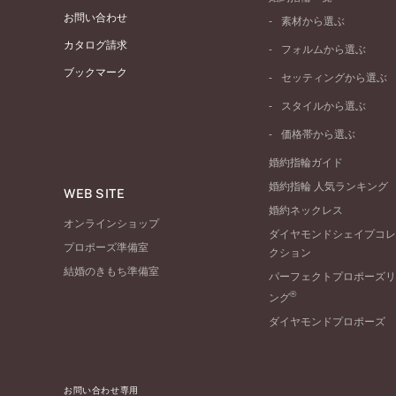
お問い合わせ
素材から選ぶ
プラチナ
カタログ請求
フォルムから選ぶ
イエローゴールド
ブックマーク
ストレートライン
セッティングから選ぶ
ピンクゴールド
ウェーブライン
ソリテール
ペールブラウンゴール
スタイルから選ぶ
V字ライン
ワンサイドメレ
コンビネーション
シンプル
価格帯から選ぶ
ダブルサイドメレ
フェミニン
50万円台～
ラインメレ
婚約指輪ガイド
モード
40万円台～
婚約指輪 人気ランキング
エレガント
WEB SITE
30万円台～
婚約ネックレス
ゴージャス
20万円台～
オンラインショップ
ダイヤモンドシェイプコレ
10万円台～
プロポーズ準備室
クション
結婚のきもち準備室
パーフェクトプロポーズリ
®
ング
ダイヤモンドプロポーズ
お問い合わせ専用