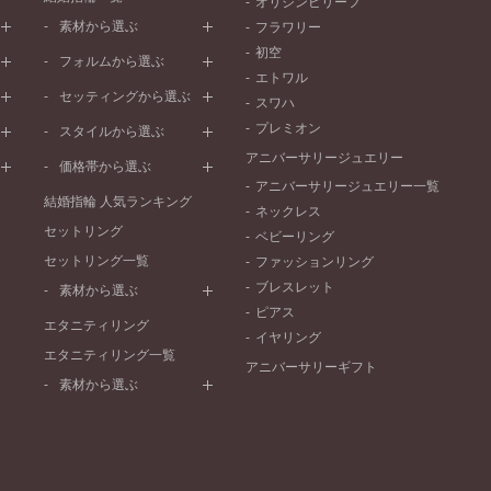
オリジンビリーフ
素材から選ぶ
フラワリー
初空
プラチナ
フォルムから選ぶ
エトワル
イエローゴールド
ストレートライン
セッティングから選ぶ
スワハ
ピンクゴールド
ウェーブライン
プレーン
プレミオン
ド
ペールブラウンゴールド
スタイルから選ぶ
V字ライン
ワンメレ
コンビネーション
アニバーサリージュエリー
シンプル
価格帯から選ぶ
セベラルメレ
フェミニン
アニバーサリージュエリー一覧
50万円～
ラインメレ
結婚指輪 人気ランキング
モード
ネックレス
40万円～50万円
セットリング
エレガント
ベビーリング
30万円～40万円
セットリング一覧
ゴージャス
ファッションリング
20万円～30万円
ブレスレット
素材から選ぶ
10万円～20万円
ピアス
プラチナ
エタニティリング
イヤリング
イエローゴールド
エタニティリング一覧
アニバーサリーギフト
ピンクゴールド
素材から選ぶ
ペールブラウンゴールド
プラチナ
コンビネーション
イエローゴールド
ピンクゴールド
ペールブラウンゴールド