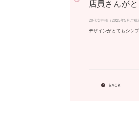
店員さんがと
プロ
ペールブラウンゴールド
ン
ブラ
20代女性様（2025年5月ご成
コンセプトシリーズ
デザインがとてもシン
プロ
オリジンビリーフ
フラワリー
初空
ショ
エトワル
店舗
スワハ
ご来
プレミオン
BACK