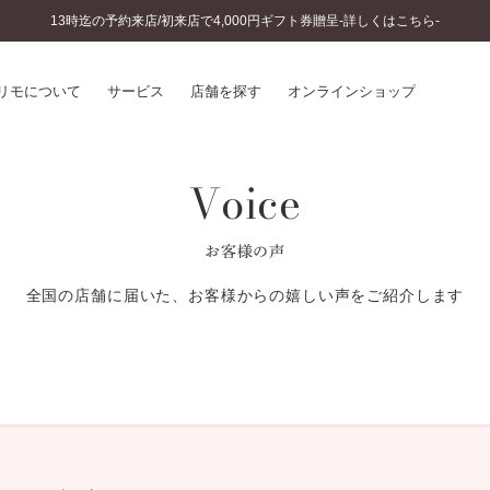
13時迄の予約来店/初来店で4,000円ギフト券贈呈-詳しくはこちら-
リモについて
サービス
店舗を探す
オンラインショップ
Voice
プリモについて
婚約指輪とは
結婚指輪とは
®
ソナルハンド診断
セットリングとは
お客様の声
インへのこだわり
エタニティリングとは
へのこだわり
全国の店舗に届いた、お客様からの嬉しい声をご紹介します
涯のメンテナンス
ニュース一覧
に店舗がある
お客様の声
SWEET STORIES
ビス
ショップブログ
ターサービス
コラム
入方法・仕上げ日数
よくあるご質問