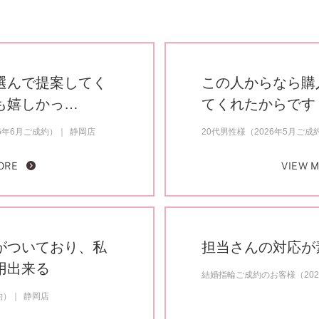
選んで提案してく
この人からなら購
も嬉しかっ…
てくれたからです
6年6月ご成約）
静岡店
20代男性様（2026年5月ご成
ORE
VIEW 
がついており、私
担当さんの対応が
用出来る
結婚指輪ご成約のお客様（20
約）
静岡店