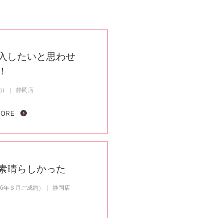
入したいと思わせ
！
約）
静岡店
MORE
素晴らしかった
26年６月ご成約）
静岡店