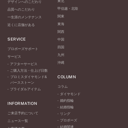
東北
デザインへのこだわり
甲信越・北陸
品質へのこだわり
関東
一生涯のメンテナンス
東海
近くに店舗がある
関西
SERVICE
中国
四国
プロポーズサポート
九州
サービス
沖縄
アフターサービス
ご購入方法・仕上げ日数
COLUMN
プロミスダイヤモンド&
バースストーン
コラム
ブライダルアイテム
ダイヤモンド
婚約指輪
INFORMATION
結婚指輪
ご来店予約について
リング
プロポーズ
ニュース一覧
結婚関連