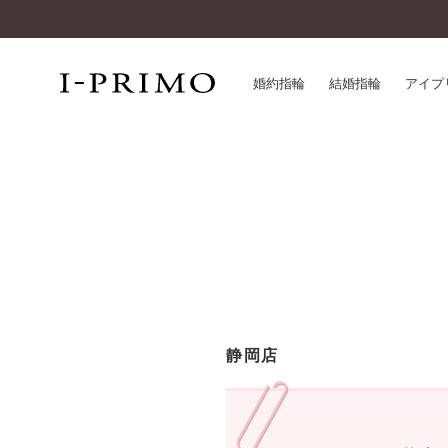
婚約指輪
結婚指輪
アイプ
婚約指輪一覧
アイ
結婚指輪一覧
パー
セットリング一覧
デザ
エタニティリング一覧
品質
アニバーサリージュエリー一覧
一生
近く
コレクション
静岡店
®
パーフェクトプロポーズリング
サー
ダイヤモンドプロポーズ
アフ
婚約ネックレス
ご購
ダイヤモンドシェイプコレクション