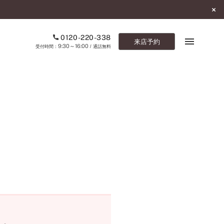
0120-220-338
来店予約
9:30～16:00
受付時間：
/ 通話無料
ブックマーク
ONLINE SHOP
ご来店予約
予約専用ダイヤル
0120-220-338
9:30～16:00
（受付時間：
・通話無料）
カタログ請求
お問い合わせ