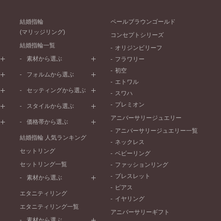
結婚指輪
ペールブラウンゴールド
(マリッジリング)
コンセプトシリーズ
結婚指輪一覧
オリジンビリーフ
素材から選ぶ
フラワリー
初空
プラチナ
フォルムから選ぶ
エトワル
イエローゴールド
ストレートライン
セッティングから選ぶ
スワハ
ピンクゴールド
ウェーブライン
プレーン
プレミオン
ド
ペールブラウンゴールド
スタイルから選ぶ
V字ライン
ワンメレ
コンビネーション
アニバーサリージュエリー
シンプル
価格帯から選ぶ
セベラルメレ
フェミニン
アニバーサリージュエリー一覧
50万円～
ラインメレ
結婚指輪 人気ランキング
モード
ネックレス
40万円～50万円
セットリング
エレガント
ベビーリング
30万円～40万円
セットリング一覧
ゴージャス
ファッションリング
20万円～30万円
ブレスレット
素材から選ぶ
10万円～20万円
ピアス
プラチナ
エタニティリング
イヤリング
イエローゴールド
エタニティリング一覧
アニバーサリーギフト
ピンクゴールド
素材から選ぶ