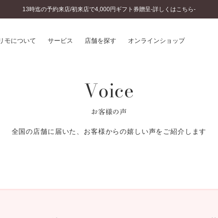
13時迄の予約来店/初来店で4,000円ギフト券贈呈-詳しくはこちら-
リモについて
サービス
店舗を探す
オンラインショップ
Voice
プリモについて
婚約指輪とは
結婚指輪とは
®
ソナルハンド診断
セットリングとは
お客様の声
インへのこだわり
エタニティリングとは
へのこだわり
全国の店舗に届いた、お客様からの嬉しい声をご紹介します
涯のメンテナンス
ニュース一覧
に店舗がある
お客様の声
SWEET STORIES
ビス
ショップブログ
ターサービス
コラム
入方法・仕上げ日数
よくあるご質問