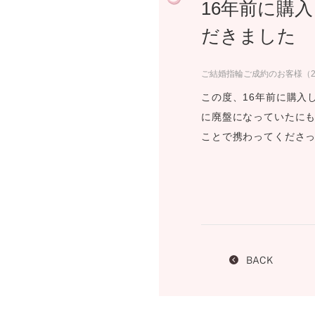
16年前に購
プロ
ペールブラウンゴールド
ン
だきました
ブラ
コンセプトシリーズ
ご結婚指輪ご成約のお客様（2
プロ
オリジンビリーフ
フラワリー
この度、16年前に購入
初空
に廃盤になっていたにも
ショ
エトワル
ことで携わってくださ
店舗
スワハ
ご来
プレミオン
BACK