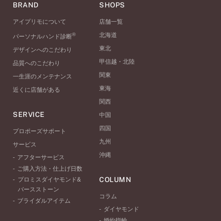
BRAND
SHOPS
アイプリモについて
店舗一覧
®
北海道
パーソナルハンド診断
東北
デザインへのこだわり
甲信越・北陸
品質へのこだわり
関東
一生涯のメンテナンス
東海
近くに店舗がある
関西
SERVICE
中国
四国
プロポーズサポート
九州
サービス
沖縄
アフターサービス
ご購入方法・仕上げ日数
COLUMN
プロミスダイヤモンド&
バースストーン
コラム
ブライダルアイテム
ダイヤモンド
婚約指輪