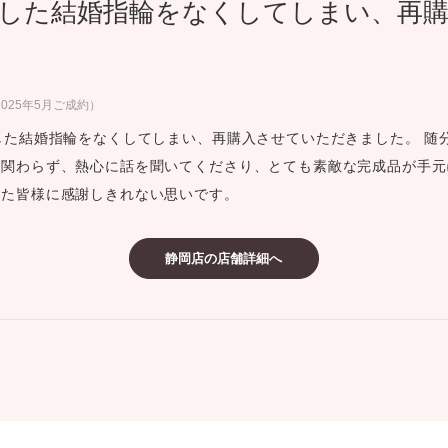
入した結婚指輪をなくしてしまい、再
ミスダイヤモンド&バースストー
イダルアイテム
025年5月ご成約）
ポーズサポート
した結婚指輪をなくしてしまい、再購入させていただきました。 随
関わらず、熱心に話を聞いてくださり、とても素敵な完成品が手元
ップ
った皆様に感謝しきれない思いです。
一覧
店予約について
静岡店の店舗詳細へ