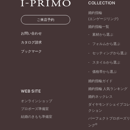
COLLECTION
婚約指輪
(エンゲージリング)
ご来店予約
婚約指輪一覧
お問い合わせ
素材から選ぶ
プラチナ
カタログ請求
フォルムから選ぶ
イエローゴールド
ブックマーク
ストレートライン
セッティングから選ぶ
ピンクゴールド
ウェーブライン
ソリテール
ペールブラウンゴール
スタイルから選ぶ
V字ライン
ワンサイドメレ
コンビネーション
シンプル
価格帯から選ぶ
ダブルサイドメレ
フェミニン
50万円台～
ラインメレ
婚約指輪ガイド
モード
40万円台～
婚約指輪 人気ランキング
エレガント
WEB SITE
30万円台～
婚約ネックレス
ゴージャス
20万円台～
オンラインショップ
ダイヤモンドシェイプコレ
10万円台～
プロポーズ準備室
クション
結婚のきもち準備室
パーフェクトプロポーズリ
®
ング