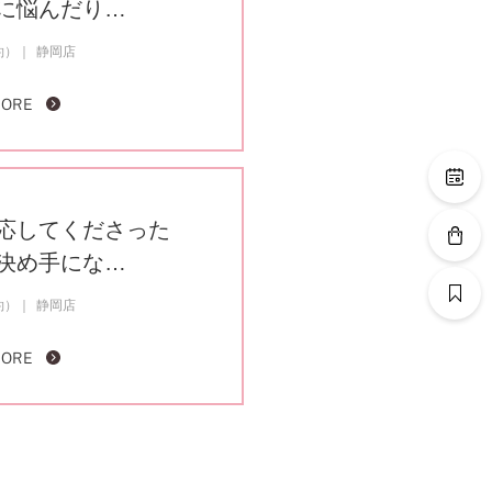
に悩んだり…
約）
静岡店
MORE
応してくださった
決め手にな…
約）
静岡店
MORE