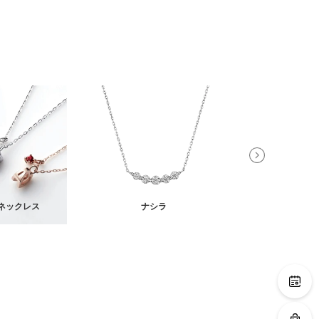
ネックレス
ナシラ
イオ イヤ