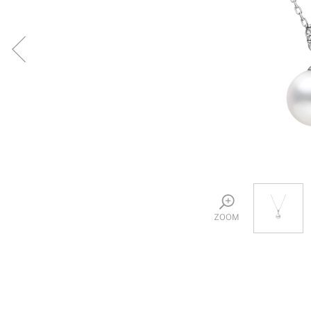
プロ
ペールブラウンゴールド
ン
ブラ
コンセプトシリーズ
プロ
オリジンビリーフ
フラワリー
初空
ショ
エトワル
店舗
スワハ
ご来
プレミオン
ZOOM