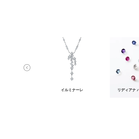
ア ネックレス
イルミナーレ
リディアナ 