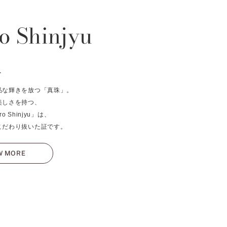
o Shinjyu
ュ
品な輝きを放つ「真珠」。
美しさを持つ、
o Shinjyu」は、
こだわり抜いた証です。
W MORE