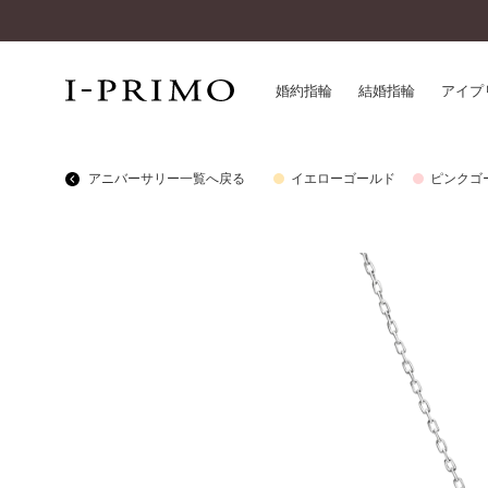
婚約指輪
結婚指輪
アイプ
アニバーサリー一覧へ戻る
イエローゴールド
ピンクゴ
婚約指輪一覧
アイ
結婚指輪一覧
パー
セットリング一覧
デザ
エタニティリング一覧
品質
アニバーサリージュエリー一覧
一生
近く
コレクション
®
パーフェクトプロポーズリング
サー
ダイヤモンドプロポーズ
アフ
婚約ネックレス
ご購
ダイヤモンドシェイプコレクション