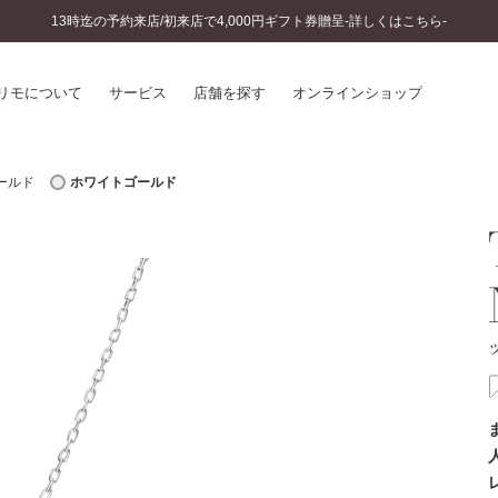
13時迄の予約来店/初来店で4,000円ギフト券贈呈-詳しくはこちら-
リモについて
サービス
店舗を探す
オンラインショップ
ールド
ホワイトゴールド
プリモについて
婚約指輪とは
結婚指輪とは
®
ソナルハンド診断
セットリングとは
インへのこだわり
エタニティリングとは
へのこだわり
涯のメンテナンス
ニュース一覧
に店舗がある
お客様の声
SWEET STORIES
ビス
ショップブログ
ターサービス
コラム
入方法・仕上げ日数
よくあるご質問