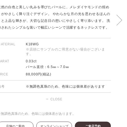
天然の白色と美しい丸みを帯びたパールに、メレダイヤモンドの煌め
きがやさしく降り注ぐデザイン。 やわらかな月の光を思わせるほんの
りと上品な輝きが、大切な記念日の想いにやさしく寄り添います。 洗
FOLLOW US ON
練されたシンプルな装いで幅広いシーンで活躍するネックレスです。
ATERIAL
K18WG
※店頭にサンプルのご用意がない場合がございま
す。
ARAT
0.03ct
パール直径：6.5㎜～7.0㎜
RICE
88,000円(税込)
備考
※無調色真珠のため、色味には個体差があります
CLOSE
※無調色真珠のため、色味には個体差があります。
店舗のご案内
オンラインショップ
ご来店予約