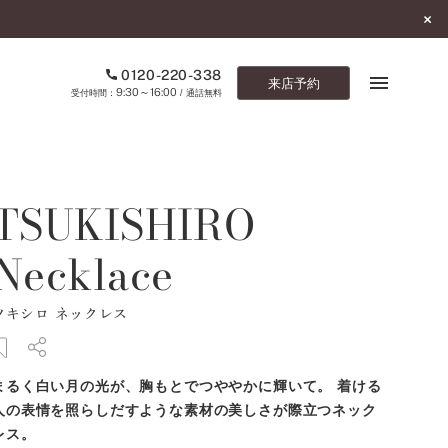
0120-220-338
来店予約
9:30～16:00
受付時間：
/ 通話無料
ブックマーク
TSUKISHIRO
ONLINE SHOP
Necklace
ご来店予約
ツキシロ ネックレス
予約専用ダイヤル
0120-220-338
9:30～16:00
（受付時間：
・通話無料）
まるく白い月の光が、胸もとでつややかに輝いて。 着ける
カタログ請求
人の表情を照らしだすような素材の美しさが際立つネック
お問い合わせ
レス。