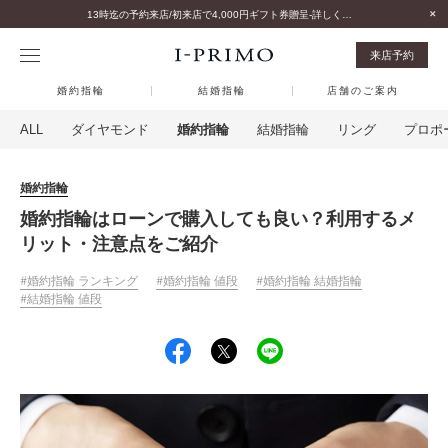
13時迄の予約来店/初来店で4,000円ギフト券贈呈-詳しくはこちら-
来店予約
婚約指輪
結婚指輪
店舗のご案内
ALL
ダイヤモンド
婚約指輪
結婚指輪
リング
プロポ
婚約指輪
婚約指輪はローンで購入しても良い？利用するメ
リット・注意点をご紹介
婚約指輪 ランキング
婚約指輪 値段
婚約指輪 結婚指輪
結婚指輪 値段