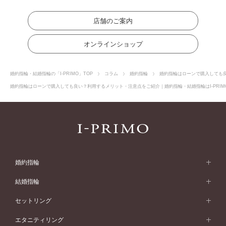
店舗のご案内
オンラインショップ
婚約指輪・結婚指輪の「I-PRIMO」TOP
コラム
婚約指輪
婚約指輪はローンで購入しても
婚約指輪はローンで購入しても良い？利用するメリット・注意点をご紹介｜婚約指輪・結婚指輪はI-PRIM
婚約指輪
婚約指輪 (エンゲージリング)
結婚指輪
婚約指輪一覧
結婚指輪 (マリッジリング)
セットリング
素材から選ぶ
結婚指輪一覧
セットリング
エタニティリング