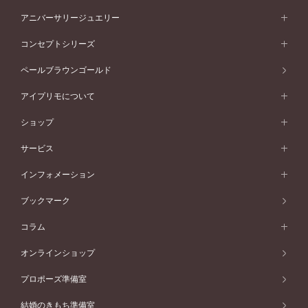
プラチナ
フォルムから選ぶ
素材から選ぶ
セットリング一覧
エタニティリング
アニバーサリージュエリー
イエローゴールド
ストレートライン
プラチナ
セッティングから選ぶ
フォルムから選ぶ
素材から選ぶ
エタニティリング一覧
アニバーサリージュエリー
コンセプトシリーズ
ピンクゴールド
ウェーブライン
イエローゴールド
ソリテール
ストレートライン
スタイルから選ぶ
プラチナ
セッティングから選ぶ
素材から選ぶ
アニバーサリージュエリー一覧
コンセプトシリーズ
ペールブラウンゴールド
ペールブラウンゴールド
V字ライン
ピンクゴールド
ワンサイドメレ
ウェーブライン
シンプル
イエローゴールド
プレーン
価格帯から選ぶ
スタイルから選ぶ
プラチナ
ネックレス
コンビネーション
オリジンビリーフ
ペールブラウンゴールド
ダブルサイドメレ
アイプリモについて
V字ライン
フェミニン
ピンクゴールド
ワンメレ
50万円台～
シンプル
イエローゴールド
婚約指輪ガイド
ベビーリング
価格帯から選ぶ
フラワリー
コンビネーション
ラインメレ
モード
アイプリモについて
ペールブラウンゴールド
セベラルメレ
ショップ
40万円台～
フェミニン
ピンクゴールド
ファッションリング
50万円～
婚約指輪 人気ランキング
結婚指輪 人気ランキング
初空
エレガント
コンビネーション
ラインメレ
30万円台～
®
モード
パーソナルハンド診断
店舗一覧
ペールブラウンゴールド
ブレスレット
サービス
40万円～50万円
婚約ネックレス
エトワル
ゴージャス
20万円台～
エレガント
ピアス
30万円～40万円
デザインへのこだわり
プロポーズサポート
スワハ
北海道
インフォメーション
ダイヤモンドシェイプコレクション
10万円台～
ゴージャス
イヤリング
20万円～30万円
品質へのこだわり
プレミオン
サービス
ご来店予約について
札幌店
ブックマーク
®
パーフェクトプロポーズリング
アニバーサリーギフト
10万円～20万円
一生涯のメンテナンス
函館店
アフターサービス
ニュース一覧
コラム
ダイヤモンドプロポーズ
取扱店)エヴァンスブライダル 旭川本店
近くに店舗がある
ご購入方法・仕上げ日数
お客様の声
コラム
オンラインショップ
プロミスダイヤモンド&バースストーン
東北
SWEET STORIES
ダイヤモンド
プロポーズ準備室
婚約指輪
ブライダルアイテム
仙台店
ショップブログ
結婚のきもち準備室