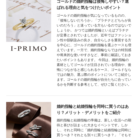
ゴールドの婚約指輪は後悔しやすい？選
ばれる理由と気をつけたいポイント
ゴールドの婚約指輪が気になっているものの、
「後悔しないだろうか」「プラチナとどちらが良
いのだろう」と迷っている方もいるのではないで
しょうか。 かつては婚約指輪といえばプラチナ
が定番とされていましたが、近年ではファッショ
ン性や肌馴染みの良さ、自分らしさを重視する方
を中心に、ゴールドの婚約指輪を選ぶケースも増
えています。一方で、婚約指輪ならではの特別感
や将来的な使いやすさなど、事前に確認しておき
たいポイントもあります。 今回は、婚約指輪の
素材としてゴールドが注目されている理由や、後
悔につながると感じられるケース、ゴールドなら
ではの魅力、選ぶ際のポイントについてご紹介し
ます。ゴールドの婚約指輪が自分たちに合ってい
るかを判断する参考として、ぜひご覧ください。
婚約指輪と結婚指輪を同時に買うのはあ
り？メリット・デメリットをご紹介
婚約指輪と結婚指輪の準備は、新しい生活への期
待と喜びが詰まった大きなイベントです。しか
し、それと同時に「婚約指輪と結婚指輪は同時に
買うべき？それとも別々に買うべき？」「そもそ