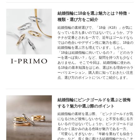
結婚指輪に18金を選ぶ魅力とは？特徴・
種類・選び方をご紹介
結婚指輪の素材選びで、「18金（K18）」が気に
なっている方も多いのではないでしょうか。プラ
チナが定番とされる一方で、近年はゴールドなら
ではの色合いやデザイン性に魅力を感じ、18金の
結婚指輪を選ぶ方も増えています。 しかし、
「18金は結婚指輪に向いているの？」「どのカラ
ーを選べば良い？」など、疑問を持つ方も少なく
ありません。 そこで今回は、結婚指輪に使われ
る18金の基本知識をはじめ、選ばれる理由やカラ
ーバリエーション、購入前に知っておきたい注意
点、選び方のポイントについてご紹介します。
結婚指輪にピンクゴールドを選ぶと後悔
する？魅力や選ぶ際のポイント
結婚指輪の素材を選ぶ際、「ピンクゴールドが気
になるけれど後悔しないかな」と不安を感じる方
もいるのではないでしょうか。ピンクゴールドは
柔らかく温かみのある色味が魅力である一方、
「可愛らしすぎないか」「年齢を重ねても似合う
のか」など、長く身に着ける結婚指輪だからこそ