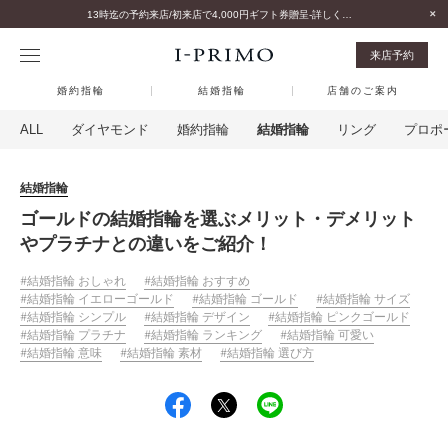
13時迄の予約来店/初来店で4,000円ギフト券贈呈-詳しくはこちら-
来店予約
婚約指輪
結婚指輪
店舗のご案内
ALL
ダイヤモンド
婚約指輪
結婚指輪
リング
プロポ
結婚指輪
ゴールドの結婚指輪を選ぶメリット・デメリット
やプラチナとの違いをご紹介！
結婚指輪 おしゃれ
結婚指輪 おすすめ
結婚指輪 イエローゴールド
結婚指輪 ゴールド
結婚指輪 サイズ
結婚指輪 シンプル
結婚指輪 デザイン
結婚指輪 ピンクゴールド
結婚指輪 プラチナ
結婚指輪 ランキング
結婚指輪 可愛い
結婚指輪 意味
結婚指輪 素材
結婚指輪 選び方