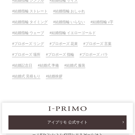
結婚指輪 シンプル
結婚指輪 サイズ
結婚指輪 ストレート
結婚指輪 おしゃれ
結婚指輪 タイミング
結婚指輪 いらない
結婚指輪 v字
結婚指輪 ウェーブ
結婚指輪 イエローゴールド
プロポーズ リング
プロポーズ 花束
プロポーズ 言葉
プロポーズ 場所
プロポーズ 指輪
プロポーズ バラ
結婚記念日
結婚式 準備
結婚式 服装
結婚式 見積もり
結婚挨拶
Reservation
アイプリモ 公式サイト
ご予約いただくとお待たせすることなく