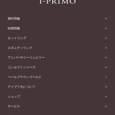
婚約指輪
婚約指輪 (エンゲージリング)
結婚指輪
婚約指輪一覧
結婚指輪 (マリッジリング)
セットリング
素材から選ぶ
結婚指輪一覧
セットリング
エタニティリング
プラチナ
フォルムから選ぶ
素材から選ぶ
セットリング一覧
エタニティリング
アニバーサリージュエリー
イエローゴールド
ストレートライン
プラチナ
セッティングから選ぶ
フォルムから選ぶ
素材から選ぶ
エタニティリング一覧
アニバーサリージュエリー
コンセプトシリーズ
ピンクゴールド
ウェーブライン
イエローゴールド
ソリテール
ストレートライン
スタイルから選ぶ
プラチナ
セッティングから選ぶ
素材から選ぶ
アニバーサリージュエリー一覧
コンセプトシリーズ
ペールブラウンゴールド
ペールブラウンゴールド
V字ライン
ピンクゴールド
ワンサイドメレ
ウェーブライン
シンプル
イエローゴールド
プレーン
価格帯から選ぶ
スタイルから選ぶ
プラチナ
ネックレス
コンビネーション
オリジンビリーフ
ペールブラウンゴールド
ダブルサイドメレ
アイプリモについて
V字ライン
フェミニン
ピンクゴールド
ワンメレ
50万円台～
シンプル
イエローゴールド
婚約指輪ガイド
ベビーリング
価格帯から選ぶ
フラワリー
コンビネーション
ラインメレ
モード
アイプリモについて
ペールブラウンゴールド
セベラルメレ
ショップ
40万円台～
フェミニン
ピンクゴールド
ファッションリング
50万円～
婚約指輪 人気ランキング
結婚指輪 人気ランキング
初空
エレガント
コンビネーション
ラインメレ
30万円台～
®
モード
パーソナルハンド診断
店舗一覧
ペールブラウンゴールド
ブレスレット
サービス
40万円～50万円
婚約ネックレス
エトワル
ゴージャス
20万円台～
エレガント
ピアス
30万円～40万円
デザインへのこだわり