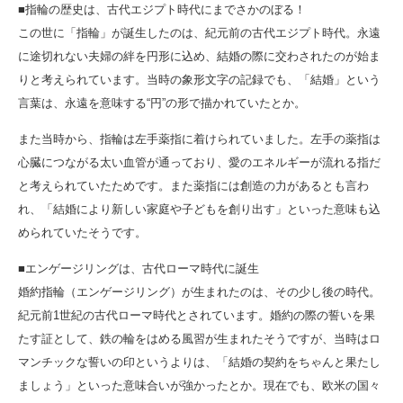
■指輪の歴史は、古代エジプト時代にまでさかのぼる！
この世に「指輪」が誕生したのは、紀元前の古代エジプト時代。永遠
に途切れない夫婦の絆を円形に込め、結婚の際に交わされたのが始ま
りと考えられています。当時の象形文字の記録でも、「結婚」という
言葉は、永遠を意味する“円”の形で描かれていたとか。
また当時から、指輪は左手薬指に着けられていました。左手の薬指は
心臓につながる太い血管が通っており、愛のエネルギーが流れる指だ
と考えられていたためです。また薬指には創造の力があるとも言わ
れ、「結婚により新しい家庭や子どもを創り出す」といった意味も込
められていたそうです。
■エンゲージリングは、古代ローマ時代に誕生
婚約指輪（エンゲージリング）が生まれたのは、その少し後の時代。
紀元前1世紀の古代ローマ時代とされています。婚約の際の誓いを果
たす証として、鉄の輪をはめる風習が生まれたそうですが、当時はロ
マンチックな誓いの印というよりは、「結婚の契約をちゃんと果たし
ましょう」といった意味合いが強かったとか。現在でも、欧米の国々