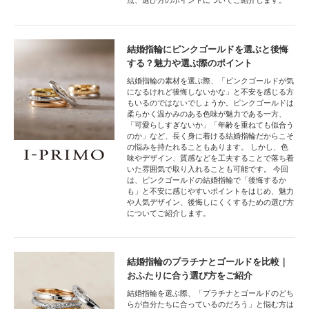
点、選び方のポイントについてご紹介します。
結婚指輪にピンクゴールドを選ぶと後悔
する？魅力や選ぶ際のポイント
結婚指輪の素材を選ぶ際、「ピンクゴールドが気
になるけれど後悔しないかな」と不安を感じる方
もいるのではないでしょうか。ピンクゴールドは
柔らかく温かみのある色味が魅力である一方、
「可愛らしすぎないか」「年齢を重ねても似合う
のか」など、長く身に着ける結婚指輪だからこそ
の悩みを持たれることもあります。 しかし、色
味やデザイン、質感などを工夫することで落ち着
いた雰囲気で取り入れることも可能です。 今回
は、ピンクゴールドの結婚指輪で「後悔するか
も」と不安に感じやすいポイントをはじめ、魅力
や人気デザイン、後悔しにくくするための選び方
についてご紹介します。
結婚指輪のプラチナとゴールドを比較｜
おふたりに合う選び方をご紹介
結婚指輪を選ぶ際、「プラチナとゴールドのどち
らが自分たちに合っているのだろう」と悩む方は