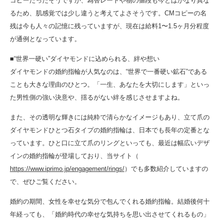
コピーだったそうですが、為替レートや物の値段も今とはかなり異な
るため、肌感覚では少し違うと考えてよさそうです。CMコピーの名
残は今も人々の記憶に残っていますが、現在は給料1〜1.5ヶ月分程度
が通例となっています。
■“世界一硬い”ダイヤモンドに込められる、絆や想い
ダイヤモンドの婚約指輪が人気なのは、“世界で一番硬い鉱石”である
ことも大きな理由のひとつ。「一生、あなたを大切にします」といっ
た男性側の強い決意や、揺るがない絆を感じさせますよね。
また、その透明な輝きには純粋で清らかなイメージもあり、立て爪の
ダイヤモンドひとつ石タイプの婚約指輪は、日本でも長年の定番とな
っています。ひと口に立て爪のリングといっても、最近は幅広いデザ
インの婚約指輪が登場しており、当サイト（
https://www.iprimo.jp/engagement/rings/
）でも多数紹介していますの
で、ぜひご覧ください。
婚約の期間、女性を幸せな気分で包んでくれる婚約指輪。結婚後何十
年経っても、「婚約時代の幸せな気持ちを思い出させてくれるもの」