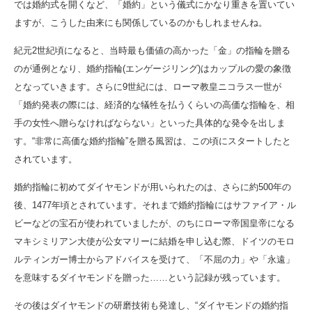
では婚約式を開くなど、「婚約」という儀式にかなり重きを置いてい
ますが、こうした由来にも関係しているのかもしれませんね。
紀元2世紀頃になると、当時最も価値の高かった「金」の指輪を贈る
のが通例となり、婚約指輪(エンゲージリング)はカップルの愛の象徴
となっていきます。さらに9世紀には、ローマ教皇ニコラス一世が
「婚約発表の際には、経済的な犠牲を払うくらいの高価な指輪を、相
手の女性へ贈らなければならない」といった具体的な発令を出しま
す。“非常に高価な婚約指輪”を贈る風習は、この頃にスタートしたと
されています。
婚約指輪に初めてダイヤモンドが用いられたのは、さらに約500年の
後、1477年頃とされています。それまで婚約指輪にはサファイア・ル
ビーなどの宝石が使われていましたが、のちにローマ帝国皇帝になる
マキシミリアン大使が公女マリーに結婚を申し込む際、ドイツのモロ
ルティンガー博士からアドバイスを受けて、「不屈の力」や「永遠」
を意味するダイヤモンドを贈った……という記録が残っています。
その後はダイヤモンドの研磨技術も発達し、“ダイヤモンドの婚約指