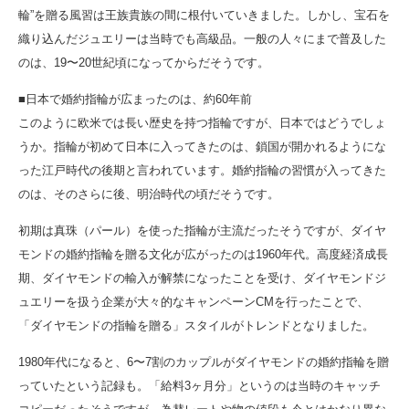
輪”を贈る風習は王族貴族の間に根付いていきました。しかし、宝石を
織り込んだジュエリーは当時でも高級品。一般の人々にまで普及した
のは、19〜20世紀頃になってからだそうです。
■日本で婚約指輪が広まったのは、約60年前
このように欧米では長い歴史を持つ指輪ですが、日本ではどうでしょ
うか。指輪が初めて日本に入ってきたのは、鎖国が開かれるようにな
った江戸時代の後期と言われています。婚約指輪の習慣が入ってきた
のは、そのさらに後、明治時代の頃だそうです。
初期は真珠（パール）を使った指輪が主流だったそうですが、ダイヤ
モンドの婚約指輪を贈る文化が広がったのは1960年代。高度経済成長
期、ダイヤモンドの輸入が解禁になったことを受け、ダイヤモンドジ
ュエリーを扱う企業が大々的なキャンペーンCMを行ったことで、
「ダイヤモンドの指輪を贈る」スタイルがトレンドとなりました。
1980年代になると、6〜7割のカップルがダイヤモンドの婚約指輪を贈
っていたという記録も。「給料3ヶ月分」というのは当時のキャッチ