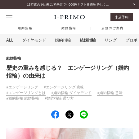
13時迄の予約来店/初来店で4,000円ギフト券贈呈-詳しくはこちら-
来店予約
婚約指輪
結婚指輪
店舗のご案内
ALL
ダイヤモンド
婚約指輪
結婚指輪
リング
プロポ
結婚指輪
歴史の重みを感じる？ エンゲージリング（婚約
指輪）の由来は
エンゲージリング
エンゲージリング 意味
エンゲージリングとは
婚約指輪 ダイヤモンド
婚約指輪 意味
婚約指輪 結婚指輪
婚約指輪 選び方