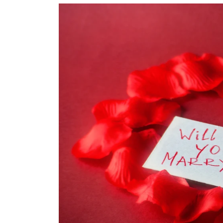
プロ
ペールブラウンゴールド
ン
ブラ
コンセプトシリーズ
プロ
オリジンビリーフ
フラワリー
初空
ショ
エトワル
店舗
スワハ
ご来
プレミオン