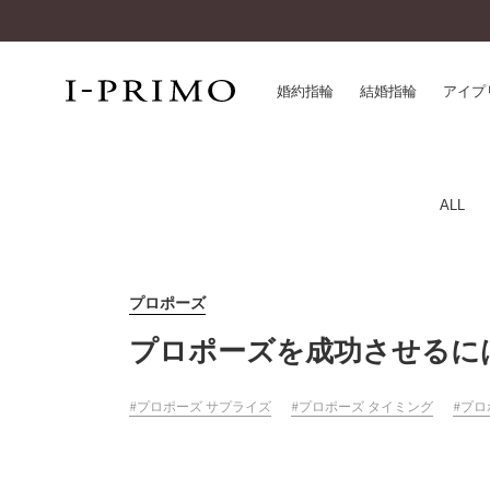
婚約指輪
結婚指輪
アイプ
婚約指輪一覧
アイ
ALL
結婚指輪一覧
パー
セットリング一覧
デザ
エタニティリング一覧
品質
プロポーズ
アニバーサリージュエリー一覧
一生
プロポーズを成功させるに
近く
コレクション
®
パーフェクトプロポーズリング
サー
プロポーズ サプライズ
プロポーズ タイミング
プロ
ダイヤモンドプロポーズ
アフ
婚約ネックレス
ご購
ダイヤモンドシェイプコレクション