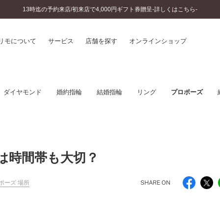
13時迄の予約来店/初来店で4,000円ギフト券贈呈-詳しくはこちら-
リモについて
サービス
店舗を探す
オンラインショップ
プリモについて
婚約指輪とは
ダイヤモンド
婚約指輪
結婚指輪
リング
プロポーズ
結婚指輪とは
®
ソナルハンド診断
セットリングとは
インへのこだわり
エタニティリングとは
へのこだわり
涯のメンテナンス
ニュース一覧
は時間帯も大切？
に店舗がある
お客様の声
SWEET STORIES
ビス
ポーズ 場所
SHARE ON
ショップブログ
ターサービス
コラム
入方法・仕上げ日数
よくあるご質問