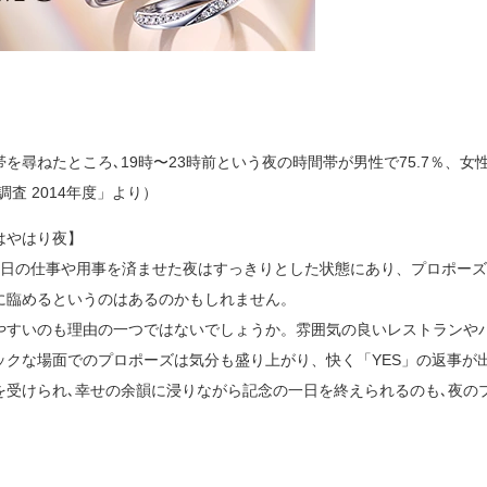
尋ねたところ､19時〜23時前という夜の時間帯が男性で75.7％、女
査 2014年度」より）
はやはり夜】
1日の仕事や用事を済ませた夜はすっきりとした状態にあり、プロポー
に臨めるというのはあるのかもしれません。
やすいのも理由の一つではないでしょうか。雰囲気の良いレストランや
クな場面でのプロポーズは気分も盛り上がり、快く「YES」の返事が
を受けられ､幸せの余韻に浸りながら記念の一日を終えられるのも､夜の