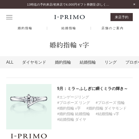
13時迄の予約来店/初来店で4,000円ギフト券贈呈-詳しくはこちら-
来店予約
婚約指輪
結婚指輪
店舗のご案内
婚約指輪 v字
ALL
ダイヤモンド
婚約指輪
結婚指輪
リング
プロポ
9月：ミラ～ふしぎに瞬くミラの輝き～
エンゲージリング
プロポーズ リング
プロポーズ 指輪
婚約指輪 v字
婚約指輪 ダイヤモンド
婚約指輪 結婚指輪
結婚指輪 v字
結婚指輪 ダイヤ