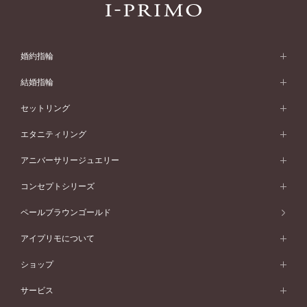
婚約指輪
婚約指輪 (エンゲージリング)
結婚指輪
婚約指輪一覧
結婚指輪 (マリッジリング)
セットリング
素材から選ぶ
結婚指輪一覧
セットリング
エタニティリング
プラチナ
フォルムから選ぶ
素材から選ぶ
セットリング一覧
エタニティリング
アニバーサリージュエリー
イエローゴールド
ストレートライン
プラチナ
セッティングから選ぶ
フォルムから選ぶ
素材から選ぶ
エタニティリング一覧
アニバーサリージュエリー
コンセプトシリーズ
ピンクゴールド
ウェーブライン
イエローゴールド
ソリテール
ストレートライン
スタイルから選ぶ
プラチナ
セッティングから選ぶ
素材から選ぶ
アニバーサリージュエリー一覧
コンセプトシリーズ
ペールブラウンゴールド
ペールブラウンゴールド
V字ライン
ピンクゴールド
ワンサイドメレ
ウェーブライン
シンプル
イエローゴールド
プレーン
価格帯から選ぶ
スタイルから選ぶ
プラチナ
ネックレス
コンビネーション
オリジンビリーフ
ペールブラウンゴールド
ダブルサイドメレ
アイプリモについて
V字ライン
フェミニン
ピンクゴールド
ワンメレ
50万円台～
シンプル
イエローゴールド
婚約指輪ガイド
ベビーリング
価格帯から選ぶ
フラワリー
コンビネーション
ラインメレ
モード
アイプリモについて
ペールブラウンゴールド
セベラルメレ
ショップ
40万円台～
フェミニン
ピンクゴールド
ファッションリング
50万円～
婚約指輪 人気ランキング
結婚指輪 人気ランキング
初空
エレガント
コンビネーション
ラインメレ
30万円台～
®
モード
パーソナルハンド診断
店舗一覧
ペールブラウンゴールド
ブレスレット
サービス
40万円～50万円
婚約ネックレス
エトワル
ゴージャス
20万円台～