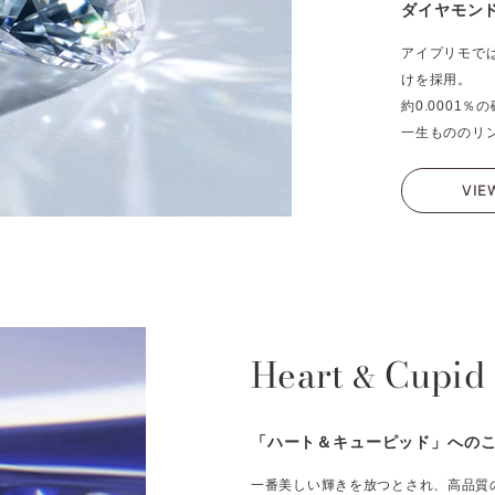
ダイヤモン
アイプリモで
けを採用。
約0.0001
一生もののリ
VIE
Heart
Cupid
&
「ハート＆キューピッド」への
一番美しい輝きを放つとされ、高品質