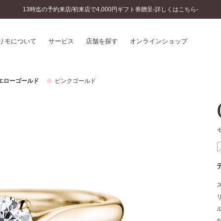
13時迄の予約来店/初来店で4,000円ギフト券贈呈-詳しくはこちら-
リモについて
サービス
店舗を探す
オンラインショップ
エローゴールド
ピンクゴールド
プリモについて
婚約指輪とは
結婚指輪とは
®
ソナルハンド診断
セットリングとは
インへのこだわり
エタニティリングとは
へのこだわり
涯のメンテナンス
ニュース一覧
に店舗がある
お客様の声
SWEET STORIES
ビス
ショップブログ
ターサービス
コラム
入方法・仕上げ日数
よくあるご質問