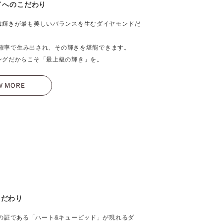
ドへのこだわり
は輝きが最も美しいバランスを生むダイヤモンドだ
％の確率で生み出され、その輝きを堪能できます。
ングだからこそ「最上級の輝き」を。
W MORE
こだわり
の証である「ハート&キューピッド」が現れるダ