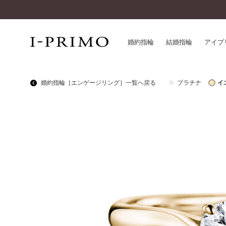
婚約指輪
結婚指輪
アイプ
婚約指輪［エンゲージリング］一覧へ戻る
プラチナ
イ
婚約指輪一覧
アイ
結婚指輪一覧
パー
セットリング一覧
デザ
エタニティリング一覧
品質
アニバーサリージュエリー一覧
一生
近く
コレクション
®
パーフェクトプロポーズリング
サー
ダイヤモンドプロポーズ
アフ
婚約ネックレス
ご購
ダイヤモンドシェイプコレクション