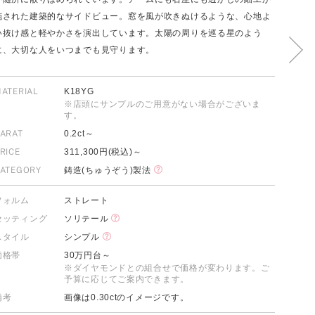
施された建築的なサイドビュー。窓を風が吹きぬけるような、心地よ
い抜け感と軽やかさを演出しています。太陽の周りを巡る星のよう
に、大切な人をいつまでも見守ります。
FOLLOW US ON
ATERIAL
K18YG
※店頭にサンプルのご用意がない場合がございま
す。
ARAT
0.2ct～
RICE
311,300円(税込)～
ATEGORY
鋳造(ちゅうぞう)製法
フォルム
ストレート
セッティング
ソリテール
スタイル
シンプル
価格帯
30万円台～
※ダイヤモンドとの組合せで価格が変わります。ご
予算に応じてご案内できます。
備考
画像は0.30ctのイメージです。