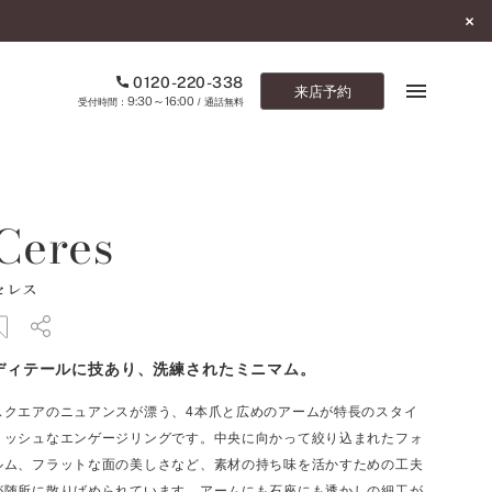
0120-220-338
来店予約
9:30～16:00
受付時間：
/ 通話無料
ブックマーク
Ceres
ONLINE SHOP
セレス
ご来店予約
予約専用ダイヤル
ディテールに技あり、洗練されたミニマム。
0120-220-338
9:30～16:00
（受付時間：
・通話無料）
スクエアのニュアンスが漂う、4本爪と広めのアームが特長のスタイ
リッシュなエンゲージリングです。中央に向かって絞り込まれたフォ
カタログ請求
ルム、フラットな面の美しさなど、素材の持ち味を活かすための工夫
お問い合わせ
が随所に散りばめられています。アームにも石座にも透かしの細工が