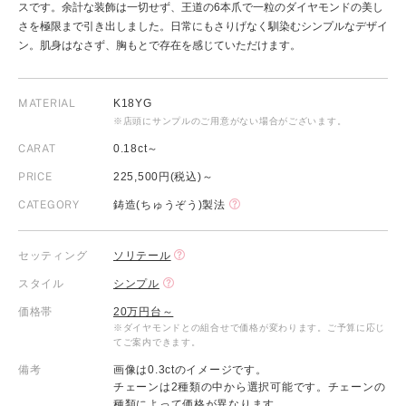
スです。余計な装飾は一切せず、王道の6本爪で一粒のダイヤモンドの美し
さを極限まで引き出しました。日常にもさりげなく馴染むシンプルなデザイ
ン。肌身はなさず、胸もとで存在を感じていただけます。
MATERIAL
K18YG
※店頭にサンプルのご用意がない場合がございます。
CARAT
0.18ct～
PRICE
225,500円(税込)～
CATEGORY
鋳造(ちゅうぞう)製法
セッティング
ソリテール
スタイル
シンプル
価格帯
20万円台～
※ダイヤモンドとの組合せで価格が変わります。ご予算に応じ
てご案内できます。
備考
画像は0.3ctのイメージです。
チェーンは2種類の中から選択可能です。チェーンの
種類によって価格が異なります。