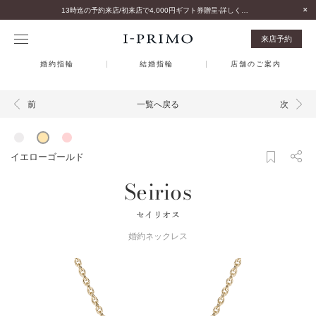
13時迄の予約来店/初来店で4,000円ギフト券贈呈-詳しくはこちら-
来店予約
婚約指輪
結婚指輪
店舗のご案内
一覧へ戻る
前
次
イエローゴールド
Seirios
セイリオス
婚約ネックレス