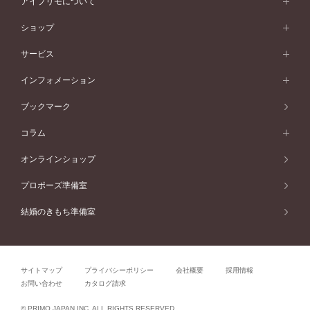
ダブルサイドメレ
アイプリモについて
V字ライン
フェミニン
ピンクゴールド
ワンメレ
50万円台～
シンプル
イエローゴールド
婚約指輪ガイド
ベビーリング
価格帯から選ぶ
フラワリー
コンビネーション
ラインメレ
モード
アイプリモについて
ペールブラウンゴールド
セベラルメレ
ショップ
40万円台～
フェミニン
ピンクゴールド
ファッションリング
50万円～
婚約指輪 人気ランキング
結婚指輪 人気ランキング
初空
エレガント
コンビネーション
ラインメレ
30万円台～
®
モード
パーソナルハンド診断
店舗一覧
ペールブラウンゴールド
ブレスレット
サービス
40万円～50万円
婚約ネックレス
エトワル
ゴージャス
20万円台～
エレガント
ピアス
30万円～40万円
デザインへのこだわり
プロポーズサポート
スワハ
北海道
インフォメーション
ダイヤモンドシェイプコレクション
10万円台～
ゴージャス
イヤリング
20万円～30万円
品質へのこだわり
プレミオン
サービス
ご来店予約について
札幌店
ブックマーク
®
パーフェクトプロポーズリング
アニバーサリーギフト
10万円～20万円
一生涯のメンテナンス
函館店
アフターサービス
ニュース一覧
コラム
ダイヤモンドプロポーズ
取扱店)エヴァンスブライダル 旭川本店
近くに店舗がある
ご購入方法・仕上げ日数
お客様の声
コラム
オンラインショップ
プロミスダイヤモンド&バースストーン
東北
SWEET STORIES
ダイヤモンド
プロポーズ準備室
婚約指輪
ブライダルアイテム
仙台店
ショップブログ
結婚のきもち準備室
結婚指輪
青森店
公式アンバサダー
リング
弘前パークホテル店
よくあるご質問
プロポーズ
秋田店
サイトマップ
プライバシーポリシー
会社概要
採用情報
結婚関連
盛岡大通店
お問い合わせ
カタログ請求
山形店
関連コラム
© PRIMO JAPAN INC. ALL RIGHTS RESERVED.