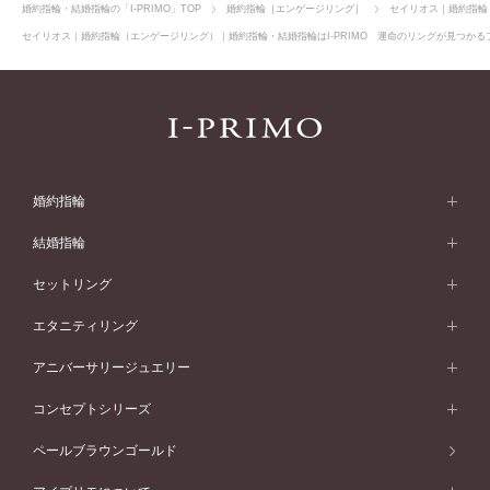
婚約指輪・結婚指輪の「I-PRIMO」TOP
婚約指輪［エンゲージリング］
セイリオス｜婚約指輪
セイリオス｜婚約指輪（エンゲージリング）｜婚約指輪・結婚指輪はI-PRIMO 運命のリングが見つかるブ
婚約指輪
婚約指輪 (エンゲージリング)
結婚指輪
婚約指輪一覧
結婚指輪 (マリッジリング)
セットリング
素材から選ぶ
結婚指輪一覧
セットリング
エタニティリング
プラチナ
フォルムから選ぶ
素材から選ぶ
セットリング一覧
エタニティリング
アニバーサリージュエリー
イエローゴールド
ストレートライン
プラチナ
セッティングから選ぶ
フォルムから選ぶ
素材から選ぶ
エタニティリング一覧
アニバーサリージュエリー
コンセプトシリーズ
ピンクゴールド
ウェーブライン
イエローゴールド
ソリテール
ストレートライン
スタイルから選ぶ
プラチナ
セッティングから選ぶ
素材から選ぶ
アニバーサリージュエリー一覧
コンセプトシリーズ
ペールブラウンゴールド
ペールブラウンゴールド
V字ライン
ピンクゴールド
ワンサイドメレ
ウェーブライン
シンプル
イエローゴールド
プレーン
価格帯から選ぶ
スタイルから選ぶ
プラチナ
ネックレス
コンビネーション
オリジンビリーフ
ペールブラウンゴールド