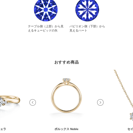
テーブル側（上部）から見
パビリオン側（下部）から
えるキューピッドの矢
見えるハート
おすすめ商品
ェラ
ポルックス Noble
セイ