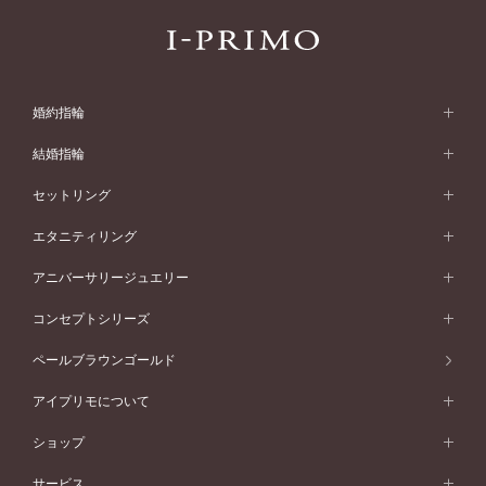
婚約指輪
婚約指輪 (エンゲージリング)
結婚指輪
婚約指輪一覧
結婚指輪 (マリッジリング)
セットリング
素材から選ぶ
結婚指輪一覧
セットリング
エタニティリング
プラチナ
フォルムから選ぶ
素材から選ぶ
セットリング一覧
エタニティリング
アニバーサリージュエリー
イエローゴールド
ストレートライン
プラチナ
セッティングから選ぶ
フォルムから選ぶ
素材から選ぶ
エタニティリング一覧
アニバーサリージュエリー
コンセプトシリーズ
ピンクゴールド
ウェーブライン
イエローゴールド
ソリテール
ストレートライン
スタイルから選ぶ
プラチナ
セッティングから選ぶ
素材から選ぶ
アニバーサリージュエリー一覧
コンセプトシリーズ
ペールブラウンゴールド
ペールブラウンゴールド
V字ライン
ピンクゴールド
ワンサイドメレ
ウェーブライン
シンプル
イエローゴールド
プレーン
価格帯から選ぶ
スタイルから選ぶ
プラチナ
ネックレス
コンビネーション
オリジンビリーフ
ペールブラウンゴールド
ダブルサイドメレ
アイプリモについて
V字ライン
フェミニン
ピンクゴールド
ワンメレ
50万円台～
シンプル
イエローゴールド
婚約指輪ガイド
ベビーリング
価格帯から選ぶ
フラワリー
コンビネーション
ラインメレ
モード
アイプリモについて
ペールブラウンゴールド
セベラルメレ
ショップ
40万円台～
フェミニン
ピンクゴールド
ファッションリング
50万円～
婚約指輪 人気ランキング
結婚指輪 人気ランキング
初空
エレガント
コンビネーション
ラインメレ
30万円台～
®
モード
パーソナルハンド診断
店舗一覧
ペールブラウンゴールド
ブレスレット
サービス
40万円～50万円