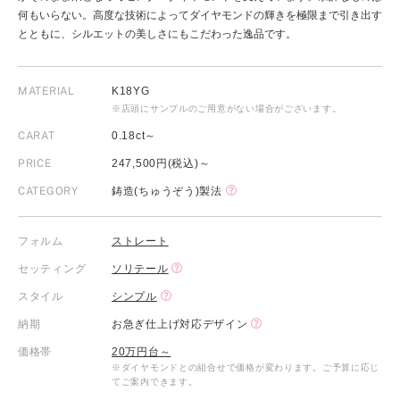
何もいらない。高度な技術によってダイヤモンドの輝きを極限まで引き出す
とともに、シルエットの美しさにもこだわった逸品です。
MATERIAL
K18YG
※店頭にサンプルのご用意がない場合がございます。
CARAT
0.18ct～
PRICE
247,500円(税込)～
CATEGORY
鋳造(ちゅうぞう)製法
フォルム
ストレート
セッティング
ソリテール
スタイル
シンプル
納期
お急ぎ仕上げ対応デザイン
価格帯
20万円台～
※ダイヤモンドとの組合せで価格が変わります。ご予算に応じ
てご案内できます。