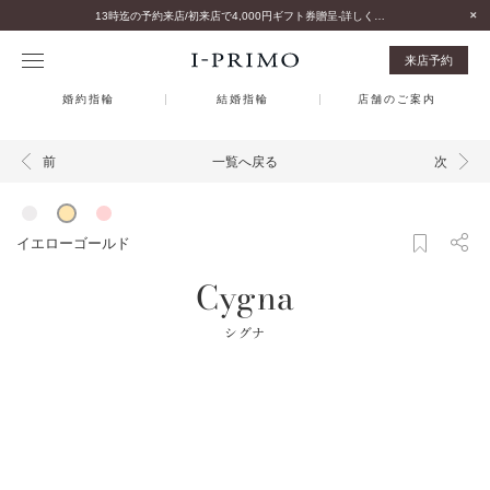
13時迄の予約来店/初来店で4,000円ギフト券贈呈-詳しくはこちら-
来店予約
婚約指輪
結婚指輪
店舗のご案内
一覧へ戻る
前
次
イエローゴールド
Cygna
シグナ