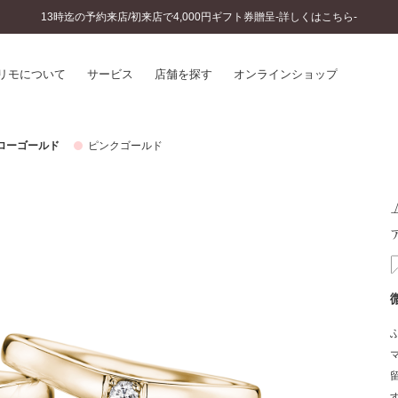
13時迄の予約来店/初来店で4,000円ギフト券贈呈-詳しくはこちら-
リモについて
サービス
店舗を探す
オンラインショップ
ローゴールド
ピンクゴールド
プリモについて
婚約指輪とは
結婚指輪とは
®
ソナルハンド診断
セットリングとは
インへのこだわり
エタニティリングとは
へのこだわり
涯のメンテナンス
ニュース一覧
に店舗がある
お客様の声
SWEET STORIES
ビス
ショップブログ
ターサービス
コラム
入方法・仕上げ日数
よくあるご質問