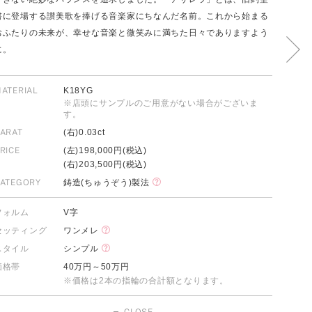
書に登場する讃美歌を捧げる音楽家にちなんだ名前。これから始まる
おふたりの未来が、幸せな音楽と微笑みに満ちた日々でありますよう
に。
FOLLOW US ON
ATERIAL
K18YG
※店頭にサンプルのご用意がない場合がございま
す。
ARAT
(右)0.03ct
RICE
(左)198,000円(税込)
(右)203,500円(税込)
ATEGORY
鋳造(ちゅうぞう)製法
フォルム
V字
セッティング
ワンメレ
スタイル
シンプル
価格帯
40万円～50万円
※価格は2本の指輪の合計額となります。