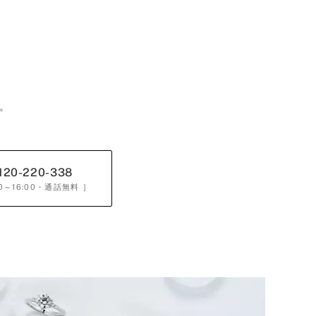
。
120-220-338
0～16:00
・通話無料 ］