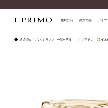
婚約指輪
結婚指輪
アイプ
結婚指輪［マリッジリング］一覧へ戻る
プラチナ
イエ
婚約指輪一覧
アイ
結婚指輪一覧
パー
セットリング一覧
デザ
エタニティリング一覧
品質
アニバーサリージュエリー一覧
一生
近く
コレクション
®
パーフェクトプロポーズリング
サー
ダイヤモンドプロポーズ
アフ
婚約ネックレス
ご購
ダイヤモンドシェイプコレクション