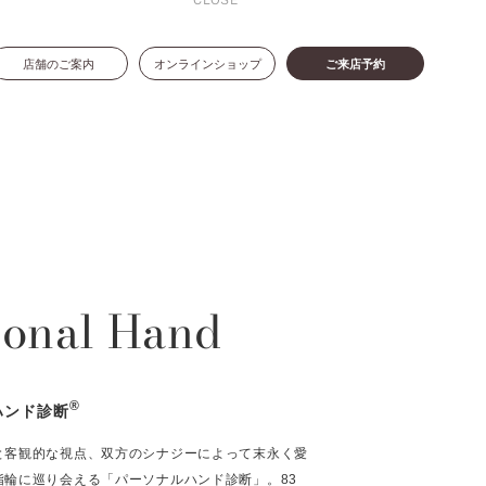
CLOSE
店舗のご案内
オンラインショップ
ご来店予約
sonal Hand
®
ハンド診断
と客観的な視点、双方のシナジーによって末永く愛
指輪に巡り会える「パーソナルハンド診断」。83