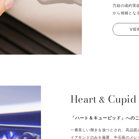
万組の成約実
から候補とな
VIE
Heart
Cupid
&
「ハート＆キューピッド」への
一番美しい輝きを放つとされ、高品質
イアモンドのみを厳選、中石座のメレ