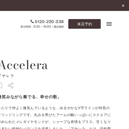
0120-220-338
来店予約
9:30～16:00
受付時間：
/ 通話無料
ブックマーク
Accelera
ONLINE SHOP
アサレラ
ご来店予約
予約専用ダイヤル
微笑みながら奏でる、幸せの歌。
0120-220-338
9:30～16:00
（受付時間：
・通話無料）
ふたりで仲よく微笑んでいるような、ゆるやかなV字ラインが特長の
マリッジリングです。丸みを帯びたアームの幅いっぱいにスクエアに
カタログ請求
留められたメレダイヤモンドが、シャープな表情をプラス。甘くなり
お問い合わせ
すぎない絶妙なバランスを追求しました。「アサレラ」とは、旧約聖