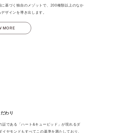
績に基づく独自のメゾットで、200種類以上のなか
るデザインを導き出します。
W MORE
こだわり
の証である「ハート&キューピッド」が現れるダ
ダイヤモンドもすべてこの基準を満たしており、