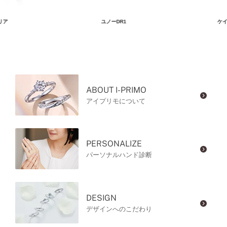
リア
ユノーDR1
ケイ
ABOUT I-PRIMO
アイプリモについて
PERSONALIZE
パーソナルハンド診断
DESIGN
デザインへのこだわり