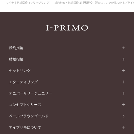
マイヤ｜結婚指輪（マリッジリング）｜婚約指輪・結婚指輪はI-PRIMO 運命のリングが見つかるブライダ
婚約指輪
婚約指輪 (エンゲージリング)
結婚指輪
婚約指輪一覧
結婚指輪 (マリッジリング)
セットリング
素材から選ぶ
結婚指輪一覧
セットリング
エタニティリング
プラチナ
フォルムから選ぶ
素材から選ぶ
セットリング一覧
エタニティリング
アニバーサリージュエリー
イエローゴールド
ストレートライン
プラチナ
セッティングから選ぶ
フォルムから選ぶ
素材から選ぶ
エタニティリング一覧
アニバーサリージュエリー
コンセプトシリーズ
ピンクゴールド
ウェーブライン
イエローゴールド
ソリテール
ストレートライン
スタイルから選ぶ
プラチナ
セッティングから選ぶ
素材から選ぶ
アニバーサリージュエリー一覧
コンセプトシリーズ
ペールブラウンゴールド
ペールブラウンゴールド
V字ライン
ピンクゴールド
ワンサイドメレ
ウェーブライン
シンプル
イエローゴールド
プレーン
価格帯から選ぶ
スタイルから選ぶ
プラチナ
ネックレス
コンビネーション
オリジンビリーフ
ペールブラウンゴールド
ダブルサイドメレ
アイプリモについて
V字ライン
フェミニン
ピンクゴールド
ワンメレ
50万円台～
シンプル
イエローゴールド
婚約指輪ガイド
ベビーリング
価格帯から選ぶ