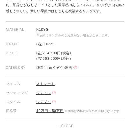
た。細身ながらもぽってりとした重厚感のあるフォルム。さりげないお揃い
感もうれしい、新しい季節のはじまりを祝福するリングです。
MATERIAL
K18YG
※店頭にサンプルのご用意がない場合がございます。
CARAT
(右)0.02ct
PRICE
(左)214,500円(税込)
(右)203,500円(税込)
CATEGORY
鋳造(ちゅうぞう)製法
フォルム
ストレート
セッティング
ワンメレ
スタイル
シンプル
価格帯
40万円～50万円
※価格は2本の指輪の合計額となります。
CLOSE