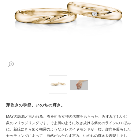
芽吹きの季節、いのちの輝き。
MAYの語源と言われる、春を司る女神の名前をもらった、みずみずしい印
象のマリッジリングです。そよ風のように吹き抜ける斜めのラインのくぼみ
に、新緑にきらめく朝露のようなメレダイヤモンドが一粒。趣向を凝らした
セッティングによって、自然がもたらす恵み、いのちの輝きを表現しまし