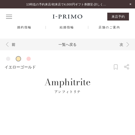
13時迄の予約来店/初来店で4,000円ギフト券贈呈-詳しくはこちら-
来店予約
婚約指輪
結婚指輪
店舗のご案内
一覧へ戻る
前
次
イエローゴールド
Amphitrite
アンフィトリテ