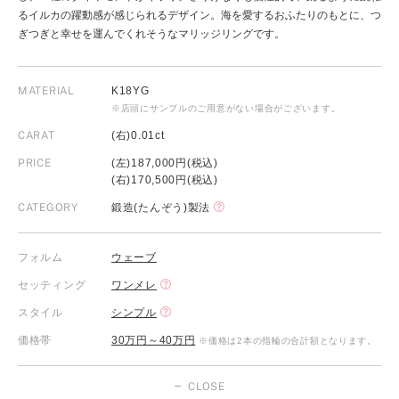
るイルカの躍動感が感じられるデザイン。海を愛するおふたりのもとに、つ
ぎつぎと幸せを運んでくれそうなマリッジリングです。
MATERIAL
K18YG
※店頭にサンプルのご用意がない場合がございます。
CARAT
(右)0.01ct
PRICE
(左)187,000円(税込)
(右)170,500円(税込)
CATEGORY
鍛造(たんぞう)製法
フォルム
ウェーブ
セッティング
ワンメレ
スタイル
シンプル
価格帯
30万円～40万円
※価格は2本の指輪の合計額となります。
CLOSE