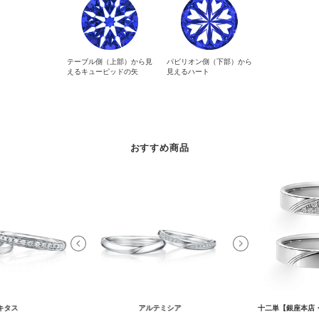
テーブル側（上部）から見
パビリオン側（下部）から
えるキューピッドの矢
見えるハート
おすすめ商品
キタス
アルテミシア
十二単【銀座本店