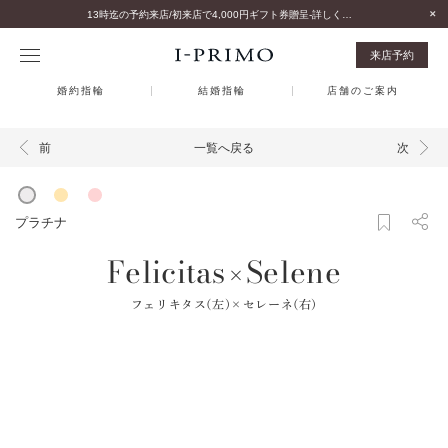
13時迄の予約来店/初来店で4,000円ギフト券贈呈-詳しくはこちら-
来店予約
婚約指輪
結婚指輪
店舗のご案内
一覧へ戻る
前
次
プラチナ
Felicitas
Selene
×
フェリキタス(左)×セレーネ(右)