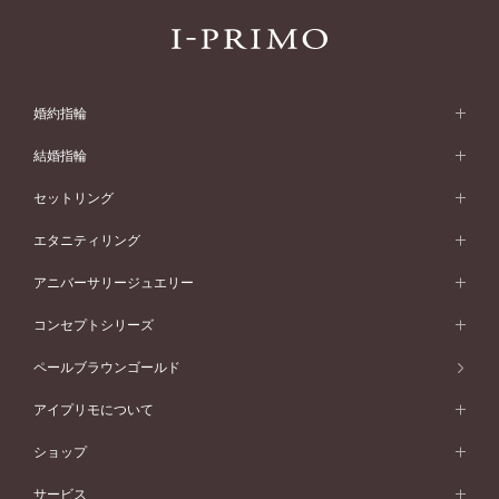
婚約指輪
婚約指輪 (エンゲージリング)
結婚指輪
婚約指輪一覧
結婚指輪 (マリッジリング)
セットリング
素材から選ぶ
結婚指輪一覧
セットリング
エタニティリング
プラチナ
フォルムから選ぶ
素材から選ぶ
セットリング一覧
エタニティリング
アニバーサリージュエリー
イエローゴールド
ストレートライン
プラチナ
セッティングから選ぶ
フォルムから選ぶ
素材から選ぶ
エタニティリング一覧
アニバーサリージュエリー
コンセプトシリーズ
ピンクゴールド
ウェーブライン
イエローゴールド
ソリテール
ストレートライン
スタイルから選ぶ
プラチナ
セッティングから選ぶ
素材から選ぶ
アニバーサリージュエリー一覧
コンセプトシリーズ
ペールブラウンゴールド
ペールブラウンゴールド
V字ライン
ピンクゴールド
ワンサイドメレ
ウェーブライン
シンプル
イエローゴールド
プレーン
価格帯から選ぶ
スタイルから選ぶ
プラチナ
ネックレス
コンビネーション
オリジンビリーフ
ペールブラウンゴールド
ダブルサイドメレ
アイプリモについて
V字ライン
フェミニン
ピンクゴールド
ワンメレ
50万円台～
シンプル
イエローゴールド
婚約指輪ガイド
ベビーリング
価格帯から選ぶ
フラワリー
コンビネーション
ラインメレ
モード
アイプリモについて
ペールブラウンゴールド
セベラルメレ
ショップ
40万円台～
フェミニン
ピンクゴールド
ファッションリング
50万円～
婚約指輪 人気ランキング
結婚指輪 人気ランキング
初空
エレガント
コンビネーション
ラインメレ
30万円台～
®
モード
パーソナルハンド診断
店舗一覧
ペールブラウンゴールド
ブレスレット
サービス
40万円～50万円