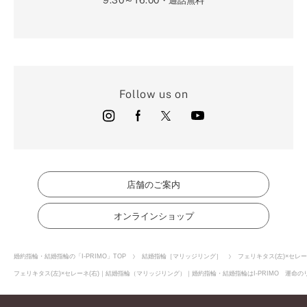
・通話無料
Follow us on
店舗のご案内
オンラインショップ
婚約指輪・結婚指輪の「I-PRIMO」TOP
結婚指輪［マリッジリング］
フェリキタス(左)×セレ
フェリキタス(左)×セレーネ(右)｜結婚指輪（マリッジリング）｜婚約指輪・結婚指輪はI-PRIMO 運命の