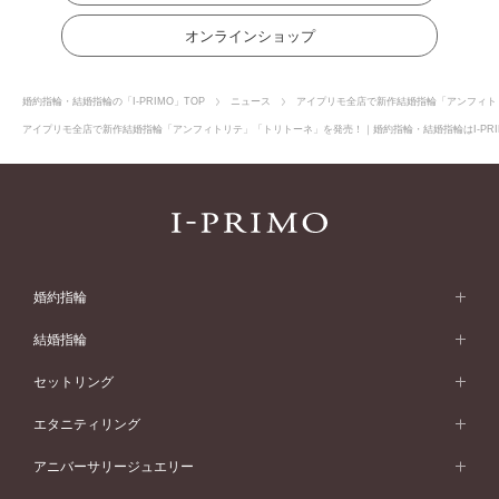
オンラインショップ
婚約指輪・結婚指輪の「I-PRIMO」TOP
ニュース
アイプリモ全店で新作結婚指輪「アンフィト
アイプリモ全店で新作結婚指輪「アンフィトリテ」「トリトーネ」を発売！｜婚約指輪・結婚指輪はI-PRI
婚約指輪
婚約指輪 (エンゲージリング)
結婚指輪
婚約指輪一覧
結婚指輪 (マリッジリング)
セットリング
素材から選ぶ
結婚指輪一覧
セットリング
エタニティリング
プラチナ
フォルムから選ぶ
素材から選ぶ
セットリング一覧
エタニティリング
アニバーサリージュエリー
イエローゴールド
ストレートライン
プラチナ
セッティングから選ぶ
フォルムから選ぶ
素材から選ぶ