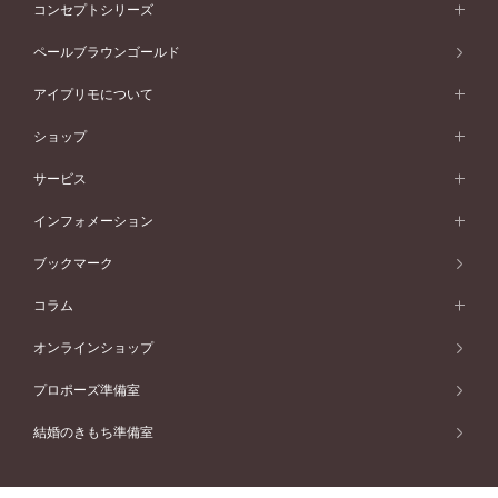
エタニティリング一覧
アニバーサリージュエリー
コンセプトシリーズ
ピンクゴールド
ウェーブライン
イエローゴールド
ソリテール
ストレートライン
スタイルから選ぶ
プラチナ
セッティングから選ぶ
素材から選ぶ
アニバーサリージュエリー一覧
コンセプトシリーズ
ペールブラウンゴールド
ペールブラウンゴールド
V字ライン
ピンクゴールド
ワンサイドメレ
ウェーブライン
シンプル
イエローゴールド
プレーン
価格帯から選ぶ
スタイルから選ぶ
プラチナ
ネックレス
コンビネーション
オリジンビリーフ
ペールブラウンゴールド
ダブルサイドメレ
アイプリモについて
V字ライン
フェミニン
ピンクゴールド
ワンメレ
50万円台～
シンプル
イエローゴールド
婚約指輪ガイド
ベビーリング
価格帯から選ぶ
フラワリー
コンビネーション
ラインメレ
モード
アイプリモについて
ペールブラウンゴールド
セベラルメレ
ショップ
40万円台～
フェミニン
ピンクゴールド
ファッションリング
50万円～
婚約指輪 人気ランキング
結婚指輪 人気ランキング
初空
エレガント
コンビネーション
ラインメレ
30万円台～
®
モード
パーソナルハンド診断
店舗一覧
ペールブラウンゴールド
ブレスレット
サービス
40万円～50万円
婚約ネックレス
エトワル
ゴージャス
20万円台～
エレガント
ピアス
30万円～40万円
デザインへのこだわり
プロポーズサポート
スワハ
北海道
インフォメーション
ダイヤモンドシェイプコレクション
10万円台～
ゴージャス
イヤリング
20万円～30万円
品質へのこだわり
プレミオン
サービス
ご来店予約について
札幌店
ブックマーク
®
パーフェクトプロポーズリング
アニバーサリーギフト
10万円～20万円
一生涯のメンテナンス
函館店
アフターサービス
ニュース一覧
コラム
ダイヤモンドプロポーズ
取扱店)エヴァンスブライダル 旭川本店
近くに店舗がある
ご購入方法・仕上げ日数
お客様の声
コラム
オンラインショップ
プロミスダイヤモンド&バースストーン
東北
SWEET STORIES
ダイヤモンド
プロポーズ準備室
婚約指輪
ブライダルアイテム
仙台店
ショップブログ
結婚のきもち準備室
結婚指輪
青森店
公式アンバサダー
リング
弘前パークホテル店
よくあるご質問