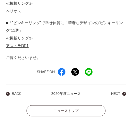
≪掲載リング≫
ヘリオス
■「”ピンキーリング”で幸せ体質に！華奢なデザインの”ピンキーリン
グ”11選」
≪掲載リング≫
アストラDR1
ご覧くださいませ。
SHARE ON
BACK
2020年度ニュース
NEXT
ニューストップ