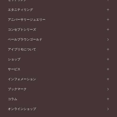
素材から選ぶ
結婚指輪一覧
セットリング
エタニティリング
プラチナ
フォルムから選ぶ
素材から選ぶ
セットリング一覧
エタニティリング
アニバーサリージュエリー
イエローゴールド
ストレートライン
プラチナ
セッティングから選ぶ
フォルムから選ぶ
素材から選ぶ
エタニティリング一覧
アニバーサリージュエリー
コンセプトシリーズ
ピンクゴールド
ウェーブライン
イエローゴールド
ソリテール
ストレートライン
スタイルから選ぶ
プラチナ
セッティングから選ぶ
素材から選ぶ
アニバーサリージュエリー一覧
コンセプトシリーズ
ペールブラウンゴールド
ペールブラウンゴールド
V字ライン
ピンクゴールド
ワンサイドメレ
ウェーブライン
シンプル
イエローゴールド
プレーン
価格帯から選ぶ
スタイルから選ぶ
プラチナ
ネックレス
コンビネーション
オリジンビリーフ
ペールブラウンゴールド
ダブルサイドメレ
アイプリモについて
V字ライン
フェミニン
ピンクゴールド
ワンメレ
50万円台～
シンプル
イエローゴールド
婚約指輪ガイド
ベビーリング
価格帯から選ぶ
フラワリー
コンビネーション
ラインメレ
モード
アイプリモについて
ペールブラウンゴールド
セベラルメレ
ショップ
40万円台～
フェミニン
ピンクゴールド
ファッションリング
50万円～
婚約指輪 人気ランキング
結婚指輪 人気ランキング
初空
エレガント
コンビネーション
ラインメレ
30万円台～
®
モード
パーソナルハンド診断
店舗一覧
ペールブラウンゴールド
ブレスレット
サービス
40万円～50万円
婚約ネックレス
エトワル
ゴージャス
20万円台～
エレガント
ピアス
30万円～40万円
デザインへのこだわり
プロポーズサポート
スワハ
北海道
インフォメーション
ダイヤモンドシェイプコレクション
10万円台～
ゴージャス
イヤリング
20万円～30万円
品質へのこだわり
プレミオン
サービス
ご来店予約について
札幌店
ブックマーク
®
パーフェクトプロポーズリング
アニバーサリーギフト
10万円～20万円
一生涯のメンテナンス
函館店
アフターサービス
ニュース一覧
コラム
ダイヤモンドプロポーズ
取扱店)エヴァンスブライダル 旭川本店
近くに店舗がある
ご購入方法・仕上げ日数
お客様の声
コラム
オンラインショップ
プロミスダイヤモンド&バースストーン
東北
SWEET STORIES
ダイヤモンド