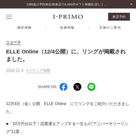
13時迄の予約来店/初来店で4,000円ギフト券贈呈-詳しくはこちら-
来店予約
婚約指輪
結婚指輪
店舗のご案内
ニュース
ELLE Online（12/4公開）に、リングが掲載され
ました。
2020.12.4
メディア掲載
SHARE ON
12月4日（金）公開 ELLE Online にてリングをご紹介いただきまし
た。
■「10万円台以下！恋愛運をアップする一生もの”アニバーサリーリン
グ”11選 」