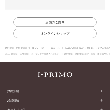
店舗のご案内
オンラインショップ
婚約指輪・結婚指輪の「I-PRIMO」TOP
ニュース
ELLE Online（12/4公開）に、リングが掲
ELLE Online（12/4公開）に、リングが掲載されました。｜婚約指輪・結婚指輪はI-PRIMO 運命の
婚約指輪
婚約指輪 (エンゲージリング)
結婚指輪
婚約指輪一覧
結婚指輪 (マリッジリング)
セットリング