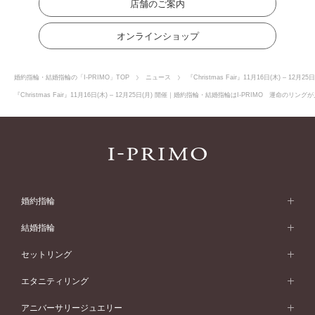
店舗のご案内
オンラインショップ
婚約指輪・結婚指輪の「I-PRIMO」TOP
ニュース
『Christmas Fair』11月16日(木) – 12月25
『Christmas Fair』11月16日(木) – 12月25日(月) 開催｜婚約指輪・結婚指輪はI-PRIMO 運命
婚約指輪
婚約指輪 (エンゲージリング)
結婚指輪
婚約指輪一覧
結婚指輪 (マリッジリング)
セットリング
素材から選ぶ
結婚指輪一覧
セットリング
エタニティリング
プラチナ
フォルムから選ぶ
素材から選ぶ
セットリング一覧
エタニティリング
アニバーサリージュエリー