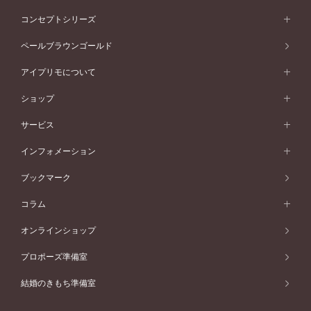
イエローゴールド
ストレートライン
プラチナ
セッティングから選ぶ
フォルムから選ぶ
素材から選ぶ
エタニティリング一覧
アニバーサリージュエリー
コンセプトシリーズ
ピンクゴールド
ウェーブライン
イエローゴールド
ソリテール
ストレートライン
スタイルから選ぶ
プラチナ
セッティングから選ぶ
素材から選ぶ
アニバーサリージュエリー一覧
コンセプトシリーズ
ペールブラウンゴールド
ペールブラウンゴールド
V字ライン
ピンクゴールド
ワンサイドメレ
ウェーブライン
シンプル
イエローゴールド
プレーン
価格帯から選ぶ
スタイルから選ぶ
プラチナ
ネックレス
コンビネーション
オリジンビリーフ
ペールブラウンゴールド
ダブルサイドメレ
アイプリモについて
V字ライン
フェミニン
ピンクゴールド
ワンメレ
50万円台～
シンプル
イエローゴールド
婚約指輪ガイド
ベビーリング
価格帯から選ぶ
フラワリー
コンビネーション
ラインメレ
モード
アイプリモについて
ペールブラウンゴールド
セベラルメレ
ショップ
40万円台～
フェミニン
ピンクゴールド
ファッションリング
50万円～
婚約指輪 人気ランキング
結婚指輪 人気ランキング
初空
エレガント
コンビネーション
ラインメレ
30万円台～
®
モード
パーソナルハンド診断
店舗一覧
ペールブラウンゴールド
ブレスレット
サービス
40万円～50万円
婚約ネックレス
エトワル
ゴージャス
20万円台～
エレガント
ピアス
30万円～40万円
デザインへのこだわり
プロポーズサポート
スワハ
北海道
インフォメーション
ダイヤモンドシェイプコレクション
10万円台～
ゴージャス
イヤリング
20万円～30万円
品質へのこだわり
プレミオン
サービス
ご来店予約について
札幌店
ブックマーク
®
パーフェクトプロポーズリング
アニバーサリーギフト
10万円～20万円
一生涯のメンテナンス
函館店
アフターサービス
ニュース一覧
コラム
ダイヤモンドプロポーズ
取扱店)エヴァンスブライダル 旭川本店
近くに店舗がある
ご購入方法・仕上げ日数
お客様の声
コラム
オンラインショップ
プロミスダイヤモンド&バースストーン
東北
SWEET STORIES
ダイヤモンド
プロポーズ準備室
婚約指輪
ブライダルアイテム
仙台店
ショップブログ
結婚のきもち準備室
結婚指輪
青森店
公式アンバサダー
リング