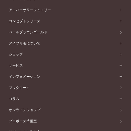
プラチナ
フォルムから選ぶ
素材から選ぶ
セットリング一覧
エタニティリング
アニバーサリージュエリー
イエローゴールド
ストレートライン
プラチナ
セッティングから選ぶ
フォルムから選ぶ
素材から選ぶ
エタニティリング一覧
アニバーサリージュエリー
コンセプトシリーズ
ピンクゴールド
ウェーブライン
イエローゴールド
ソリテール
ストレートライン
スタイルから選ぶ
プラチナ
セッティングから選ぶ
素材から選ぶ
アニバーサリージュエリー一覧
コンセプトシリーズ
ペールブラウンゴールド
ペールブラウンゴールド
V字ライン
ピンクゴールド
ワンサイドメレ
ウェーブライン
シンプル
イエローゴールド
プレーン
価格帯から選ぶ
スタイルから選ぶ
プラチナ
ネックレス
コンビネーション
オリジンビリーフ
ペールブラウンゴールド
ダブルサイドメレ
アイプリモについて
V字ライン
フェミニン
ピンクゴールド
ワンメレ
50万円台～
シンプル
イエローゴールド
婚約指輪ガイド
ベビーリング
価格帯から選ぶ
フラワリー
コンビネーション
ラインメレ
モード
アイプリモについて
ペールブラウンゴールド
セベラルメレ
ショップ
40万円台～
フェミニン
ピンクゴールド
ファッションリング
50万円～
婚約指輪 人気ランキング
結婚指輪 人気ランキング
初空
エレガント
コンビネーション
ラインメレ
30万円台～
®
モード
パーソナルハンド診断
店舗一覧
ペールブラウンゴールド
ブレスレット
サービス
40万円～50万円
婚約ネックレス
エトワル
ゴージャス
20万円台～
エレガント
ピアス
30万円～40万円
デザインへのこだわり
プロポーズサポート
スワハ
北海道
インフォメーション
ダイヤモンドシェイプコレクション
10万円台～
ゴージャス
イヤリング
20万円～30万円
品質へのこだわり
プレミオン
サービス
ご来店予約について
札幌店
ブックマーク
®
パーフェクトプロポーズリング
アニバーサリーギフト
10万円～20万円
一生涯のメンテナンス
函館店
アフターサービス
ニュース一覧
コラム
ダイヤモンドプロポーズ
取扱店)エヴァンスブライダル 旭川本店
近くに店舗がある
ご購入方法・仕上げ日数
お客様の声
コラム
オンラインショップ
プロミスダイヤモンド&バースストーン
東北
SWEET STORIES
ダイヤモンド
プロポーズ準備室
婚約指輪
ブライダルアイテム
仙台店
ショップブログ