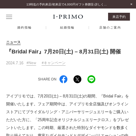
13時迄の予約来店/初来店で4,000円ギフト券贈呈-詳しくはこちら-
来店予約
婚約指輪
結婚指輪
店舗のご案内
ニュース
『Bridal Fair』7月20日(土) – 8月31日(土) 開催
2024.7.16
New
キャンペーン
SHARE ON
アイプリモでは、7月20日(土) – 8月31日(土)の期間、『Bridal Fair』を
開催いたします。フェア期間中は、アイプリモ全店舗及びオンライン
ストアにてブライダルリング・アニバーサリージュエリーをご購入い
ただいた方に、「25周年記念オリジナルジュエリークロス」をプレゼ
ントいたします。この時期、厳選された特別なダイヤモンドを数多く
取り揃えており、豊富なダイヤモンドとデザインバリエーションの中