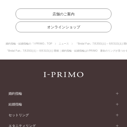
店舗のご案内
オンラインショップ
婚約指輪・結婚指輪の「I-PRIMO」TOP
ニュース
『Bridal Fair』7月20日(土) – 8月31日(土) 
『Bridal Fair』7月20日(土) – 8月31日(土) 開催｜婚約指輪・結婚指輪はI-PRIMO 運命のリングが
婚約指輪
婚約指輪 (エンゲージリング)
結婚指輪
婚約指輪一覧
結婚指輪 (マリッジリング)
セットリング
素材から選ぶ
結婚指輪一覧
セットリング
エタニティリング