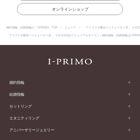
オンラインショップ
婚約指輪・結婚指輪の「I-PRIMO」TOP
ニュース
「アイプリモ横浜ベイクォーター店」 ４月1
「アイプリモ横浜ベイクォーター店」 ４月11日(金)リニューアルオープン｜婚約指輪・結婚指輪はI-PRI
婚約指輪
婚約指輪 (エンゲージリング)
結婚指輪
婚約指輪一覧
結婚指輪 (マリッジリング)
セットリング
素材から選ぶ
結婚指輪一覧
セットリング
エタニティリング
プラチナ
フォルムから選ぶ
素材から選ぶ
セットリング一覧
エタニティリング
アニバーサリージュエリー
イエローゴールド
ストレートライン
プラチナ
セッティングから選ぶ
フォルムから選ぶ
素材から選ぶ
エタニティリング一覧