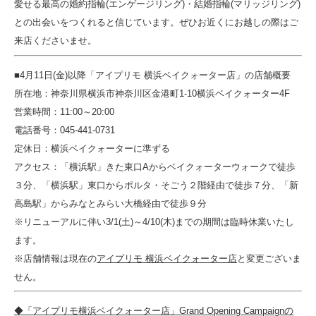
愛せる最高の婚約指輪(エンゲージリング)・結婚指輪(マリッジリング)
との出会いをつくれると信じています。ぜひお近くにお越しの際はご
来店くださいませ。
■4月11日(金)以降「アイプリモ 横浜ベイクォーター店」の店舗概要
所在地：神奈川県横浜市神奈川区金港町1-10横浜ベイクォーター4F
営業時間：11:00～20:00
電話番号：045-441-0731
定休日：横浜ベイクォーターに準ずる
アクセス：「横浜駅」きた東口Aからベイクォーターウォークで徒歩
３分、「横浜駅」東口からポルタ・そごう２階経由で徒歩７分、「新
高島駅」からみなとみらい大橋経由で徒歩９分
※リニューアルに伴い
3/1(土)～4/10(木)
までの期間は臨時休業いたし
ます。
※店舗情報は現在の
アイプリモ 横浜ベイクォーター店
と変更ございま
せん。
◆「アイプリモ横浜ベイクォーター店」Grand Opening Campaignの