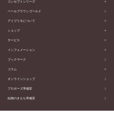
アニバーサリージュエリー
コンセプトシリーズ
ピンクゴールド
ウェーブライン
イエローゴールド
ソリテール
ストレートライン
スタイルから選ぶ
プラチナ
セッティングから選ぶ
素材から選ぶ
アニバーサリージュエリー一覧
コンセプトシリーズ
ペールブラウンゴールド
ペールブラウンゴールド
V字ライン
ピンクゴールド
ワンサイドメレ
ウェーブライン
シンプル
イエローゴールド
プレーン
価格帯から選ぶ
スタイルから選ぶ
プラチナ
ネックレス
コンビネーション
オリジンビリーフ
ペールブラウンゴールド
ダブルサイドメレ
アイプリモについて
V字ライン
フェミニン
ピンクゴールド
ワンメレ
50万円台～
シンプル
イエローゴールド
婚約指輪ガイド
ベビーリング
価格帯から選ぶ
フラワリー
コンビネーション
ラインメレ
モード
アイプリモについて
ペールブラウンゴールド
セベラルメレ
ショップ
40万円台～
フェミニン
ピンクゴールド
ファッションリング
50万円～
婚約指輪 人気ランキング
結婚指輪 人気ランキング
初空
エレガント
コンビネーション
ラインメレ
30万円台～
®
モード
パーソナルハンド診断
店舗一覧
ペールブラウンゴールド
ブレスレット
サービス
40万円～50万円
婚約ネックレス
エトワル
ゴージャス
20万円台～
エレガント
ピアス
30万円～40万円
デザインへのこだわり
プロポーズサポート
スワハ
北海道
インフォメーション
ダイヤモンドシェイプコレクション
10万円台～
ゴージャス
イヤリング
20万円～30万円
品質へのこだわり
プレミオン
サービス
ご来店予約について
札幌店
ブックマーク
®
パーフェクトプロポーズリング
アニバーサリーギフト
10万円～20万円
一生涯のメンテナンス
函館店
アフターサービス
ニュース一覧
コラム
ダイヤモンドプロポーズ
取扱店)エヴァンスブライダル 旭川本店
近くに店舗がある
ご購入方法・仕上げ日数
お客様の声
コラム
オンラインショップ
プロミスダイヤモンド&バースストーン
東北
SWEET STORIES
ダイヤモンド
プロポーズ準備室
婚約指輪
ブライダルアイテム
仙台店
ショップブログ
結婚のきもち準備室
結婚指輪
青森店
公式アンバサダー
リング
弘前パークホテル店
よくあるご質問