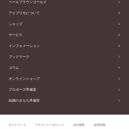
アニバーサリージュエリー一覧
コンセプトシリーズ
ペールブラウンゴールド
ペールブラウンゴールド
V字ライン
ピンクゴールド
ワンサイドメレ
ウェーブライン
シンプル
イエローゴールド
プレーン
価格帯から選ぶ
スタイルから選ぶ
プラチナ
ネックレス
コンビネーション
オリジンビリーフ
ペールブラウンゴールド
ダブルサイドメレ
アイプリモについて
V字ライン
フェミニン
ピンクゴールド
ワンメレ
50万円台～
シンプル
イエローゴールド
婚約指輪ガイド
ベビーリング
価格帯から選ぶ
フラワリー
コンビネーション
ラインメレ
モード
アイプリモについて
ペールブラウンゴールド
セベラルメレ
ショップ
40万円台～
フェミニン
ピンクゴールド
ファッションリング
50万円～
婚約指輪 人気ランキング
結婚指輪 人気ランキング
初空
エレガント
コンビネーション
ラインメレ
30万円台～
®
モード
パーソナルハンド診断
店舗一覧
ペールブラウンゴールド
ブレスレット
サービス
40万円～50万円
婚約ネックレス
エトワル
ゴージャス
20万円台～
エレガント
ピアス
30万円～40万円
デザインへのこだわり
プロポーズサポート
スワハ
北海道
インフォメーション
ダイヤモンドシェイプコレクション
10万円台～
ゴージャス
イヤリング
20万円～30万円
品質へのこだわり
プレミオン
サービス
ご来店予約について
札幌店
ブックマーク
®
パーフェクトプロポーズリング
アニバーサリーギフト
10万円～20万円
一生涯のメンテナンス
函館店
アフターサービス
ニュース一覧
コラム
ダイヤモンドプロポーズ
取扱店)エヴァンスブライダル 旭川本店
近くに店舗がある
ご購入方法・仕上げ日数
お客様の声
コラム
オンラインショップ
プロミスダイヤモンド&バースストーン
東北
SWEET STORIES
ダイヤモンド
プロポーズ準備室
婚約指輪
ブライダルアイテム
仙台店
ショップブログ
結婚のきもち準備室
結婚指輪
青森店
公式アンバサダー
リング
弘前パークホテル店
よくあるご質問
プロポーズ
秋田店
サイトマップ
プライバシーポリシー
会社概要
採用情報