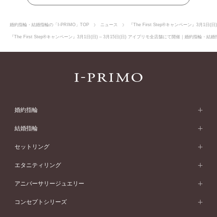
婚約指輪・結婚指輪の「I-PRIMO」TOP
ニュース
『The First Step®キャンペーン』3月1日
『The First Step®キャンペーン』3月1日(日) – 3月15日(日) アイプリモ全店舗にて開催｜婚約指
婚約指輪
婚約指輪 (エンゲージリング)
結婚指輪
婚約指輪一覧
結婚指輪 (マリッジリング)
セットリング
素材から選ぶ
結婚指輪一覧
セットリング
エタニティリング
プラチナ
フォルムから選ぶ
素材から選ぶ
セットリング一覧
エタニティリング
アニバーサリージュエリー
イエローゴールド
ストレートライン
プラチナ
セッティングから選ぶ
フォルムから選ぶ
素材から選ぶ
エタニティリング一覧
アニバーサリージュエリー
コンセプトシリーズ
ピンクゴールド
ウェーブライン
イエローゴールド
ソリテール
ストレートライン
スタイルから選ぶ
プラチナ
セッティングから選ぶ
素材から選ぶ