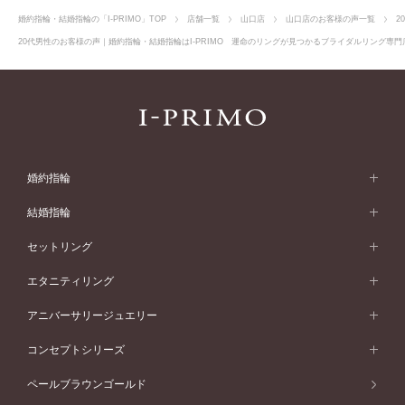
婚約指輪・結婚指輪の「I-PRIMO」TOP
店舗一覧
山口店
山口店のお客様の声一覧
2
20代男性のお客様の声｜婚約指輪・結婚指輪はI-PRIMO 運命のリングが見つかるブライダルリング専門店
婚約指輪
婚約指輪 (エンゲージリング)
結婚指輪
婚約指輪一覧
結婚指輪 (マリッジリング)
セットリング
素材から選ぶ
結婚指輪一覧
セットリング
エタニティリング
プラチナ
フォルムから選ぶ
素材から選ぶ
セットリング一覧
エタニティリング
アニバーサリージュエリー
イエローゴールド
ストレートライン
プラチナ
セッティングから選ぶ
フォルムから選ぶ
素材から選ぶ
エタニティリング一覧
アニバーサリージュエリー
コンセプトシリーズ
ピンクゴールド
ウェーブライン
イエローゴールド
ソリテール
ストレートライン
スタイルから選ぶ
プラチナ
セッティングから選ぶ
素材から選ぶ
アニバーサリージュエリー一覧
コンセプトシリーズ
ペールブラウンゴールド
ペールブラウンゴールド
V字ライン
ピンクゴールド
ワンサイドメレ
ウェーブライン
シンプル
イエローゴールド
プレーン
価格帯から選ぶ
スタイルから選ぶ
プラチナ
ネックレス