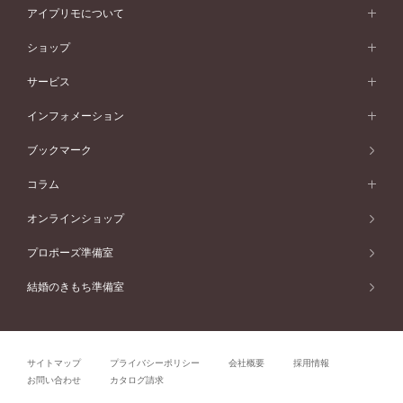
コンビネーション
オリジンビリーフ
ペールブラウンゴールド
ダブルサイドメレ
アイプリモについて
V字ライン
フェミニン
ピンクゴールド
ワンメレ
50万円台～
シンプル
イエローゴールド
婚約指輪ガイド
ベビーリング
価格帯から選ぶ
フラワリー
コンビネーション
ラインメレ
モード
アイプリモについて
ペールブラウンゴールド
セベラルメレ
ショップ
40万円台～
フェミニン
ピンクゴールド
ファッションリング
50万円～
婚約指輪 人気ランキング
結婚指輪 人気ランキング
初空
エレガント
コンビネーション
ラインメレ
30万円台～
®
モード
パーソナルハンド診断
店舗一覧
ペールブラウンゴールド
ブレスレット
サービス
40万円～50万円
婚約ネックレス
エトワル
ゴージャス
20万円台～
エレガント
ピアス
30万円～40万円
デザインへのこだわり
プロポーズサポート
スワハ
北海道
インフォメーション
ダイヤモンドシェイプコレクション
10万円台～
ゴージャス
イヤリング
20万円～30万円
品質へのこだわり
プレミオン
サービス
ご来店予約について
札幌店
ブックマーク
®
パーフェクトプロポーズリング
アニバーサリーギフト
10万円～20万円
一生涯のメンテナンス
函館店
アフターサービス
ニュース一覧
コラム
ダイヤモンドプロポーズ
取扱店)エヴァンスブライダル 旭川本店
近くに店舗がある
ご購入方法・仕上げ日数
お客様の声
コラム
オンラインショップ
プロミスダイヤモンド&バースストーン
東北
SWEET STORIES
ダイヤモンド
プロポーズ準備室
婚約指輪
ブライダルアイテム
仙台店
ショップブログ
結婚のきもち準備室
結婚指輪
青森店
公式アンバサダー
リング
弘前パークホテル店
よくあるご質問
プロポーズ
秋田店
サイトマップ
プライバシーポリシー
会社概要
採用情報
結婚関連
盛岡大通店
お問い合わせ
カタログ請求