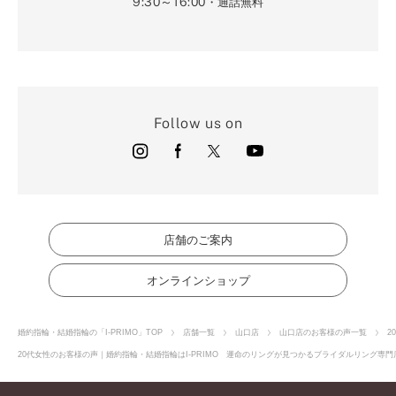
9:30～16:00
・通話無料
Follow us on
店舗のご案内
オンラインショップ
婚約指輪・結婚指輪の「I-PRIMO」TOP
店舗一覧
山口店
山口店のお客様の声一覧
2
20代女性のお客様の声｜婚約指輪・結婚指輪はI-PRIMO 運命のリングが見つかるブライダルリング専門店