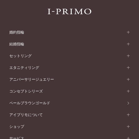
婚約指輪
婚約指輪 (エンゲージリング)
結婚指輪
婚約指輪一覧
結婚指輪 (マリッジリング)
セットリング
素材から選ぶ
結婚指輪一覧
セットリング
エタニティリング
プラチナ
フォルムから選ぶ
素材から選ぶ
セットリング一覧
エタニティリング
アニバーサリージュエリー
イエローゴールド
ストレートライン
プラチナ
セッティングから選ぶ
フォルムから選ぶ
素材から選ぶ
エタニティリング一覧
アニバーサリージュエリー
コンセプトシリーズ
ピンクゴールド
ウェーブライン
イエローゴールド
ソリテール
ストレートライン
スタイルから選ぶ
プラチナ
セッティングから選ぶ
素材から選ぶ
アニバーサリージュエリー一覧
コンセプトシリーズ
ペールブラウンゴールド
ペールブラウンゴールド
V字ライン
ピンクゴールド
ワンサイドメレ
ウェーブライン
シンプル
イエローゴールド
プレーン
価格帯から選ぶ
スタイルから選ぶ
プラチナ
ネックレス
コンビネーション
オリジンビリーフ
ペールブラウンゴールド
ダブルサイドメレ
アイプリモについて
V字ライン
フェミニン
ピンクゴールド
ワンメレ
50万円台～
シンプル
イエローゴールド
婚約指輪ガイド
ベビーリング
価格帯から選ぶ
フラワリー
コンビネーション
ラインメレ
モード
アイプリモについて
ペールブラウンゴールド
セベラルメレ
ショップ
40万円台～
フェミニン
ピンクゴールド
ファッションリング
50万円～
婚約指輪 人気ランキング
結婚指輪 人気ランキング
初空
エレガント
コンビネーション
ラインメレ
30万円台～
®
モード
パーソナルハンド診断
店舗一覧
ペールブラウンゴールド
ブレスレット
サービス
40万円～50万円