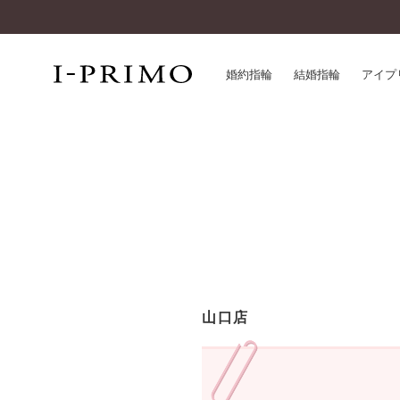
婚約指輪
結婚指輪
アイプ
婚約指輪一覧
アイ
結婚指輪一覧
パー
セットリング一覧
デザ
エタニティリング一覧
品質
アニバーサリージュエリー一覧
一生
近く
コレクション
山口店
®
パーフェクトプロポーズリング
サー
ダイヤモンドプロポーズ
アフ
婚約ネックレス
ご購
ダイヤモンドシェイプコレクション