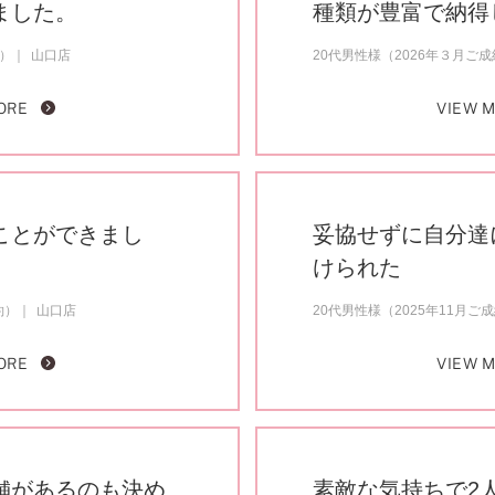
ました。
種類が豊富で納得
約）
山口店
20代男性様（2026年３月ご
ORE
VIEW 
ことができまし
妥協せずに自分達
けられた
約）
山口店
20代男性様（2025年11月ご
ORE
VIEW 
舗があるのも決め
素敵な気持ちで2