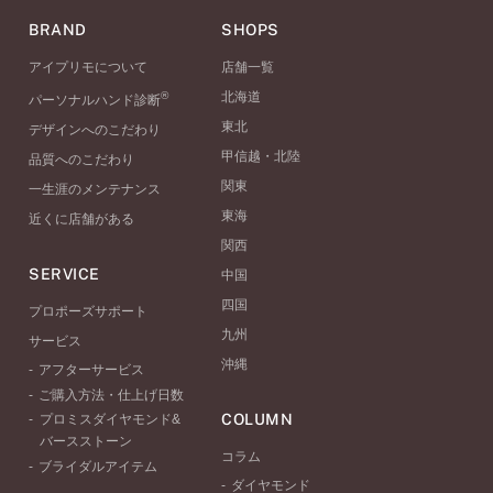
BRAND
SHOPS
アイプリモについて
店舗一覧
®
北海道
パーソナルハンド診断
東北
デザインへのこだわり
甲信越・北陸
品質へのこだわり
関東
一生涯のメンテナンス
東海
近くに店舗がある
関西
SERVICE
中国
四国
プロポーズサポート
九州
サービス
沖縄
アフターサービス
ご購入方法・仕上げ日数
COLUMN
プロミスダイヤモンド&
バースストーン
コラム
ブライダルアイテム
ダイヤモンド