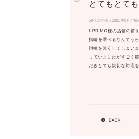
とてもとても
プロ
ペールブラウンゴールド
ン
ブラ
50代女性様（2025年6月ご成
コンセプトシリーズ
I-PRIMO様の店舗
プロ
オリジンビリーフ
指輪を選べるなんてうら
フラワリー
指輪を無くしてしまいま
初空
ショ
していましたがすごく嬉
エトワル
店舗
だきとても親切な対応を
スワハ
ご来
プレミオン
BACK