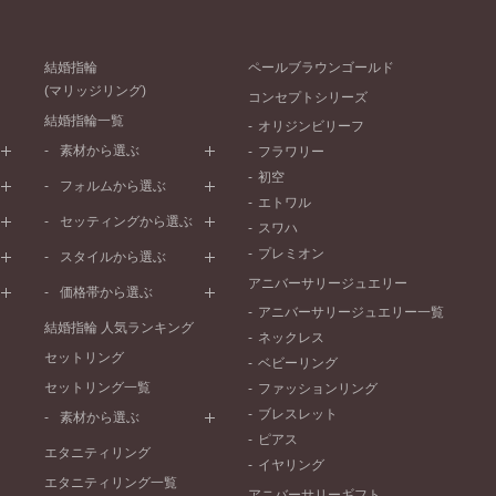
結婚指輪
ペールブラウンゴールド
(マリッジリング)
コンセプトシリーズ
結婚指輪一覧
オリジンビリーフ
素材から選ぶ
フラワリー
初空
プラチナ
フォルムから選ぶ
エトワル
イエローゴールド
ストレートライン
セッティングから選ぶ
スワハ
ピンクゴールド
ウェーブライン
プレーン
プレミオン
ド
ペールブラウンゴールド
スタイルから選ぶ
V字ライン
ワンメレ
コンビネーション
アニバーサリージュエリー
シンプル
価格帯から選ぶ
セベラルメレ
フェミニン
アニバーサリージュエリー一覧
50万円～
ラインメレ
結婚指輪 人気ランキング
モード
ネックレス
40万円～50万円
セットリング
エレガント
ベビーリング
30万円～40万円
セットリング一覧
ゴージャス
ファッションリング
20万円～30万円
ブレスレット
素材から選ぶ
10万円～20万円
ピアス
プラチナ
エタニティリング
イヤリング
イエローゴールド
エタニティリング一覧
アニバーサリーギフト