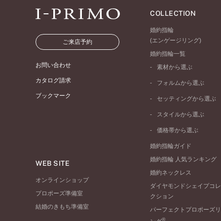
COLLECTION
婚約指輪
(エンゲージリング)
ご来店予約
婚約指輪一覧
お問い合わせ
素材から選ぶ
プラチナ
カタログ請求
フォルムから選ぶ
イエローゴールド
ブックマーク
ストレートライン
セッティングから選ぶ
ピンクゴールド
ウェーブライン
ソリテール
ペールブラウンゴール
スタイルから選ぶ
V字ライン
ワンサイドメレ
コンビネーション
シンプル
価格帯から選ぶ
ダブルサイドメレ
フェミニン
50万円台～
ラインメレ
婚約指輪ガイド
モード
40万円台～
婚約指輪 人気ランキング
エレガント
WEB SITE
30万円台～
婚約ネックレス
ゴージャス
20万円台～
オンラインショップ
ダイヤモンドシェイプコレ
10万円台～
プロポーズ準備室
クション
結婚のきもち準備室
パーフェクトプロポーズリ
®