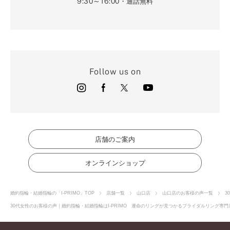
9:30～16:00
・通話無料
Follow us on
店舗のご案内
オンラインショップ
婚約指輪・結婚指輪の「I-PRIMO」TOP
店舗一覧
山口店
山口店のお客様の声一覧
3
30代女性のお客様の声｜婚約指輪・結婚指輪はI-PRIMO 運命のリングが見つかるブライダルリング専門店