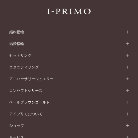
婚約指輪
婚約指輪 (エンゲージリング)
結婚指輪
婚約指輪一覧
結婚指輪 (マリッジリング)
セットリング
素材から選ぶ
結婚指輪一覧
セットリング
エタニティリング
プラチナ
フォルムから選ぶ
素材から選ぶ
セットリング一覧
エタニティリング
アニバーサリージュエリー
イエローゴールド
ストレートライン
プラチナ
セッティングから選ぶ
フォルムから選ぶ
素材から選ぶ
エタニティリング一覧
アニバーサリージュエリー
コンセプトシリーズ
ピンクゴールド
ウェーブライン
イエローゴールド
ソリテール
ストレートライン
スタイルから選ぶ
プラチナ
セッティングから選ぶ
素材から選ぶ
アニバーサリージュエリー一覧
コンセプトシリーズ
ペールブラウンゴールド
ペールブラウンゴールド
V字ライン
ピンクゴールド
ワンサイドメレ
ウェーブライン
シンプル
イエローゴールド
プレーン
価格帯から選ぶ
スタイルから選ぶ
プラチナ
ネックレス
コンビネーション
オリジンビリーフ
ペールブラウンゴールド
ダブルサイドメレ
アイプリモについて
V字ライン
フェミニン
ピンクゴールド
ワンメレ
50万円台～
シンプル
イエローゴールド
婚約指輪ガイド
ベビーリング
価格帯から選ぶ
フラワリー
コンビネーション
ラインメレ
モード
アイプリモについて
ペールブラウンゴールド
セベラルメレ
ショップ
40万円台～
フェミニン
ピンクゴールド
ファッションリング
50万円～
婚約指輪 人気ランキング
結婚指輪 人気ランキング
初空
エレガント
コンビネーション
ラインメレ
30万円台～
®
モード
パーソナルハンド診断
店舗一覧
ペールブラウンゴールド
ブレスレット
サービス
40万円～50万円