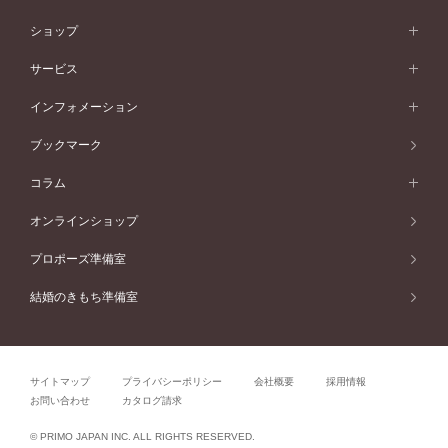
50万円台～
シンプル
イエローゴールド
婚約指輪ガイド
ベビーリング
価格帯から選ぶ
フラワリー
コンビネーション
ラインメレ
モード
アイプリモについて
ペールブラウンゴールド
セベラルメレ
ショップ
40万円台～
フェミニン
ピンクゴールド
ファッションリング
50万円～
婚約指輪 人気ランキング
結婚指輪 人気ランキング
初空
エレガント
コンビネーション
ラインメレ
30万円台～
®
モード
パーソナルハンド診断
店舗一覧
ペールブラウンゴールド
ブレスレット
サービス
40万円～50万円
婚約ネックレス
エトワル
ゴージャス
20万円台～
エレガント
ピアス
30万円～40万円
デザインへのこだわり
プロポーズサポート
スワハ
北海道
インフォメーション
ダイヤモンドシェイプコレクション
10万円台～
ゴージャス
イヤリング
20万円～30万円
品質へのこだわり
プレミオン
サービス
ご来店予約について
札幌店
ブックマーク
®
パーフェクトプロポーズリング
アニバーサリーギフト
10万円～20万円
一生涯のメンテナンス
函館店
アフターサービス
ニュース一覧
コラム
ダイヤモンドプロポーズ
取扱店)エヴァンスブライダル 旭川本店
近くに店舗がある
ご購入方法・仕上げ日数
お客様の声
コラム
オンラインショップ
プロミスダイヤモンド&バースストーン
東北
SWEET STORIES
ダイヤモンド
プロポーズ準備室
婚約指輪
ブライダルアイテム
仙台店
ショップブログ
結婚のきもち準備室
結婚指輪
青森店
公式アンバサダー
リング
弘前パークホテル店
よくあるご質問
プロポーズ
秋田店
サイトマップ
プライバシーポリシー
会社概要
採用情報
結婚関連
盛岡大通店
お問い合わせ
カタログ請求
山形店
関連コラム
© PRIMO JAPAN INC. ALL RIGHTS RESERVED.