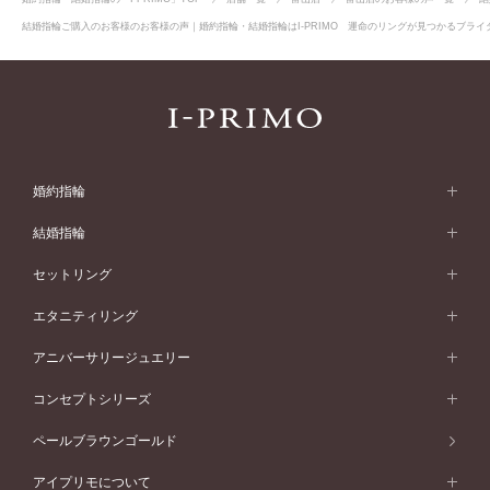
結婚指輪ご購入のお客様のお客様の声｜婚約指輪・結婚指輪はI-PRIMO 運命のリングが見つかるブライダ
婚約指輪
婚約指輪 (エンゲージリング)
結婚指輪
婚約指輪一覧
結婚指輪 (マリッジリング)
セットリング
素材から選ぶ
結婚指輪一覧
セットリング
エタニティリング
プラチナ
フォルムから選ぶ
素材から選ぶ
セットリング一覧
エタニティリング
アニバーサリージュエリー
イエローゴールド
ストレートライン
プラチナ
セッティングから選ぶ
フォルムから選ぶ
素材から選ぶ
エタニティリング一覧
アニバーサリージュエリー
コンセプトシリーズ
ピンクゴールド
ウェーブライン
イエローゴールド
ソリテール
ストレートライン
スタイルから選ぶ
プラチナ
セッティングから選ぶ
素材から選ぶ
アニバーサリージュエリー一覧
コンセプトシリーズ
ペールブラウンゴールド
ペールブラウンゴールド
V字ライン
ピンクゴールド
ワンサイドメレ
ウェーブライン
シンプル
イエローゴールド
プレーン
価格帯から選ぶ
スタイルから選ぶ
プラチナ
ネックレス
コンビネーション
オリジンビリーフ
ペールブラウンゴールド
ダブルサイドメレ
アイプリモについて
V字ライン
フェミニン
ピンクゴールド
ワンメレ