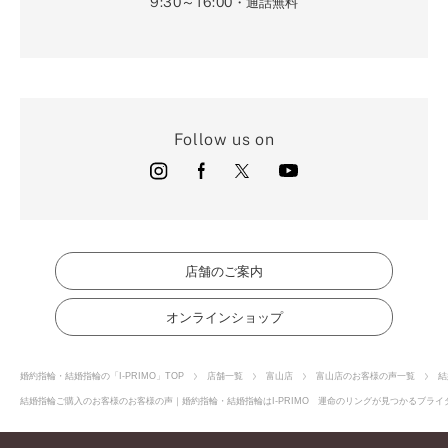
9:30～16:00
・通話無料
Follow us on
店舗のご案内
オンラインショップ
婚約指輪・結婚指輪の「I-PRIMO」TOP
店舗一覧
富山店
富山店のお客様の声一覧
結
結婚指輪ご購入のお客様のお客様の声｜婚約指輪・結婚指輪はI-PRIMO 運命のリングが見つかるブライダ