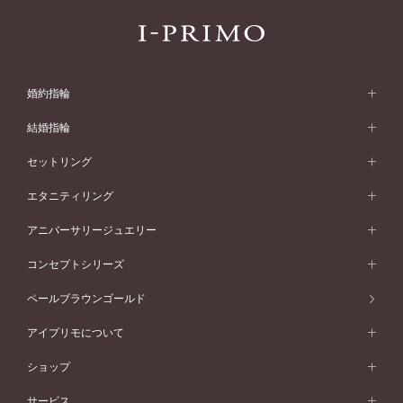
婚約指輪
婚約指輪 (エンゲージリング)
結婚指輪
婚約指輪一覧
結婚指輪 (マリッジリング)
セットリング
素材から選ぶ
結婚指輪一覧
セットリング
エタニティリング
プラチナ
フォルムから選ぶ
素材から選ぶ
セットリング一覧
エタニティリング
アニバーサリージュエリー
イエローゴールド
ストレートライン
プラチナ
セッティングから選ぶ
フォルムから選ぶ
素材から選ぶ
エタニティリング一覧
アニバーサリージュエリー
コンセプトシリーズ
ピンクゴールド
ウェーブライン
イエローゴールド
ソリテール
ストレートライン
スタイルから選ぶ
プラチナ
セッティングから選ぶ
素材から選ぶ
アニバーサリージュエリー一覧
コンセプトシリーズ
ペールブラウンゴールド
ペールブラウンゴールド
V字ライン
ピンクゴールド
ワンサイドメレ
ウェーブライン
シンプル
イエローゴールド
プレーン
価格帯から選ぶ
スタイルから選ぶ
プラチナ
ネックレス
コンビネーション
オリジンビリーフ
ペールブラウンゴールド
ダブルサイドメレ
アイプリモについて
V字ライン
フェミニン
ピンクゴールド
ワンメレ
50万円台～
シンプル
イエローゴールド
婚約指輪ガイド
ベビーリング
価格帯から選ぶ
フラワリー
コンビネーション
ラインメレ
モード
アイプリモについて
ペールブラウンゴールド
セベラルメレ
ショップ
40万円台～
フェミニン
ピンクゴールド
ファッションリング
50万円～
婚約指輪 人気ランキング
結婚指輪 人気ランキング
初空
エレガント
コンビネーション
ラインメレ
30万円台～
®
モード
パーソナルハンド診断
店舗一覧
ペールブラウンゴールド
ブレスレット
サービス
40万円～50万円