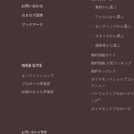
お問い合わせ
素材から選ぶ
プラチナ
カタログ請求
フォルムから選ぶ
イエローゴールド
ブックマーク
ストレートライン
セッティングから選ぶ
ピンクゴールド
ウェーブライン
ソリテール
ペールブラウンゴール
スタイルから選ぶ
V字ライン
ワンサイドメレ
コンビネーション
シンプル
価格帯から選ぶ
ダブルサイドメレ
フェミニン
50万円台～
ラインメレ
婚約指輪ガイド
モード
40万円台～
婚約指輪 人気ランキング
エレガント
WEB SITE
30万円台～
婚約ネックレス
ゴージャス
20万円台～
オンラインショップ
ダイヤモンドシェイプコレ
10万円台～
プロポーズ準備室
クション
結婚のきもち準備室
パーフェクトプロポーズリ
®
ング
ダイヤモンドプロポーズ
お問い合わせ専用