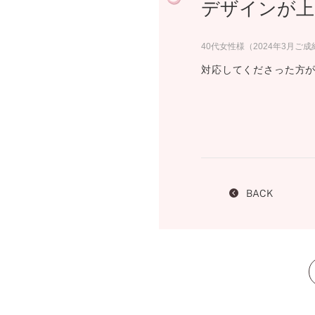
デザインが上
プロ
ペールブラウンゴールド
ン
ブラ
40代女性様（2024年3月ご成
コンセプトシリーズ
対応してくださった方が
プロ
オリジンビリーフ
フラワリー
初空
ショ
エトワル
店舗
スワハ
ご来
プレミオン
BACK