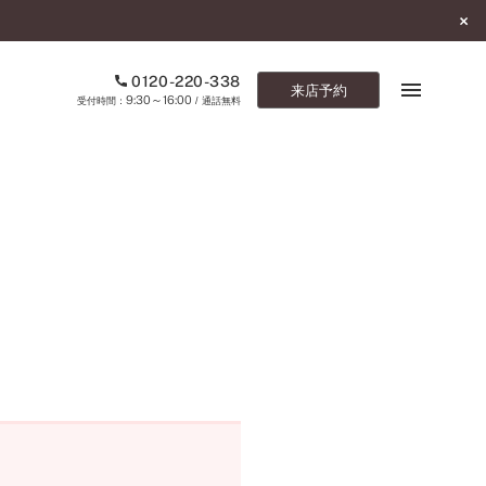
0120-220-338
来店予約
9:30～16:00
受付時間：
/ 通話無料
ブックマーク
ONLINE SHOP
ご来店予約
予約専用ダイヤル
0120-220-338
9:30～16:00
（受付時間：
・通話無料）
カタログ請求
お問い合わせ