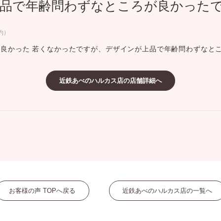
品で年齢問わずなところが良かった
ミスダイヤモンド&バースストー
イダルアイテム
約）
良かった 若くなかったですが、デザインが上品で年齢問わずなと
ポーズサポート
近鉄あべのハルカス店の店舗詳細へ
ップ
一覧
店予約について
お客様の声 TOPへ戻る
近鉄あべのハルカス店の一覧へ