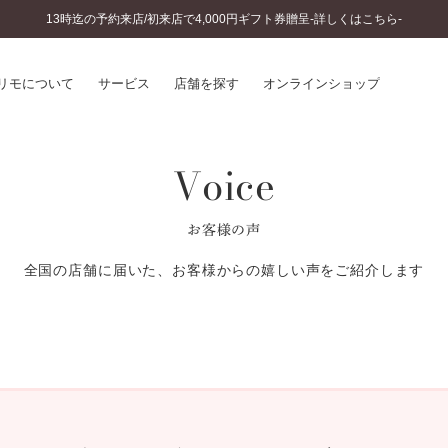
13時迄の予約来店/初来店で4,000円ギフト券贈呈-詳しくはこちら-
リモについて
サービス
店舗を探す
オンラインショップ
Voice
プリモについて
婚約指輪とは
結婚指輪とは
®
ソナルハンド診断
セットリングとは
お客様の声
インへのこだわり
エタニティリングとは
へのこだわり
全国の店舗に届いた、お客様からの嬉しい声をご紹介します
涯のメンテナンス
ニュース一覧
に店舗がある
お客様の声
SWEET STORIES
ビス
ショップブログ
ターサービス
コラム
入方法・仕上げ日数
よくあるご質問