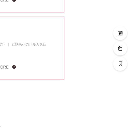
MORE
成約）
近鉄あべのハルカス店
MORE
。