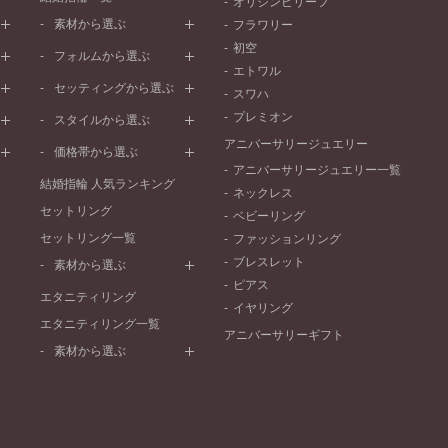
オリジンビリーフ
素材から選ぶ
フラワリー
初空
プラチナ
フォルムから選ぶ
エトワル
イエローゴールド
ストレートライン
セッティングから選ぶ
スワハ
ピンクゴールド
ウェーブライン
プレーン
プレミオン
ド
ペールブラウンゴールド
スタイルから選ぶ
V字ライン
ワンメレ
コンビネーション
アニバーサリージュエリー
シンプル
価格帯から選ぶ
セベラルメレ
フェミニン
アニバーサリージュエリー一覧
50万円～
ラインメレ
結婚指輪 人気ランキング
モード
ネックレス
40万円～50万円
セットリング
エレガント
ベビーリング
30万円～40万円
セットリング一覧
ゴージャス
ファッションリング
20万円～30万円
ブレスレット
素材から選ぶ
10万円～20万円
ピアス
プラチナ
エタニティリング
イヤリング
イエローゴールド
エタニティリング一覧
アニバーサリーギフト
ピンクゴールド
素材から選ぶ
ペールブラウンゴールド
プラチナ
コンビネーション
イエローゴールド
ピンクゴールド
ペールブラウンゴールド