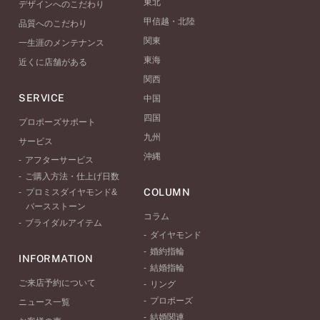
東北
デザインへのこだわり
甲信越・北陸
品質へのこだわり
関東
一生涯のメンテナンス
東海
近くに店舗がある
関西
SERVICE
中国
四国
プロポーズサポート
九州
サービス
沖縄
アフターサービス
ご購入方法・仕上げ日数
COLUMN
プロミスダイヤモンド&
バースストーン
コラム
ブライダルアイテム
ダイヤモンド
婚約指輪
INFORMATION
結婚指輪
ご来店予約について
リング
プロポーズ
ニュース一覧
結婚関連