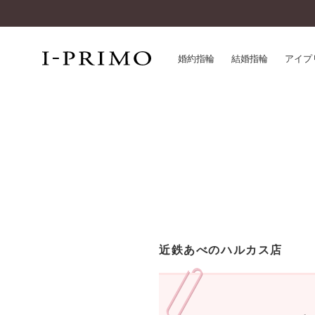
婚約指輪
結婚指輪
アイプ
婚約指輪一覧
アイ
結婚指輪一覧
パー
セットリング一覧
デザ
エタニティリング一覧
品質
アニバーサリージュエリー一覧
一生
近く
コレクション
近鉄あべのハルカス店
®
パーフェクトプロポーズリング
サー
ダイヤモンドプロポーズ
アフ
婚約ネックレス
ご購
ダイヤモンドシェイプコレクション