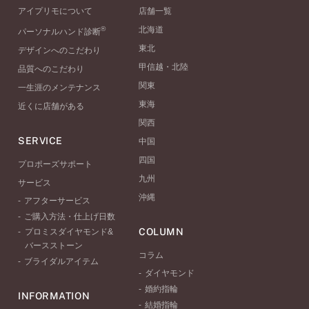
アイプリモについて
店舗一覧
®
北海道
パーソナルハンド診断
東北
デザインへのこだわり
甲信越・北陸
品質へのこだわり
関東
一生涯のメンテナンス
東海
近くに店舗がある
関西
SERVICE
中国
四国
プロポーズサポート
九州
サービス
沖縄
アフターサービス
ご購入方法・仕上げ日数
COLUMN
プロミスダイヤモンド&
バースストーン
コラム
ブライダルアイテム
ダイヤモンド
婚約指輪
INFORMATION
結婚指輪