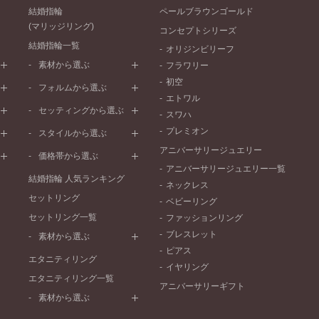
結婚指輪
ペールブラウンゴールド
(マリッジリング)
コンセプトシリーズ
結婚指輪一覧
オリジンビリーフ
素材から選ぶ
フラワリー
初空
プラチナ
フォルムから選ぶ
エトワル
イエローゴールド
ストレートライン
セッティングから選ぶ
スワハ
ピンクゴールド
ウェーブライン
プレーン
プレミオン
ド
ペールブラウンゴールド
スタイルから選ぶ
V字ライン
ワンメレ
コンビネーション
アニバーサリージュエリー
シンプル
価格帯から選ぶ
セベラルメレ
フェミニン
アニバーサリージュエリー一覧
50万円～
ラインメレ
結婚指輪 人気ランキング
モード
ネックレス
40万円～50万円
セットリング
エレガント
ベビーリング
30万円～40万円
セットリング一覧
ゴージャス
ファッションリング
20万円～30万円
ブレスレット
素材から選ぶ
10万円～20万円
ピアス
プラチナ
エタニティリング
イヤリング
イエローゴールド
エタニティリング一覧
アニバーサリーギフト
ピンクゴールド
素材から選ぶ
ペールブラウンゴールド
プラチナ