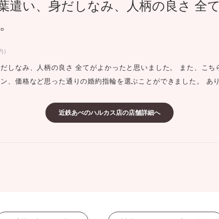
葉遣い、身だしなみ、人柄の良さ 全
ミスダイヤモンド&バースストー
。
イダルアイテム
約）
ポーズサポート
だしなみ、人柄の良さ 全てがよかったと思いました。 また、こち
ン、価格など思った通りの婚約指輪を選ぶことができました。 あ
ップ
一覧
店予約について
近鉄あべのハルカス店の店舗詳細へ