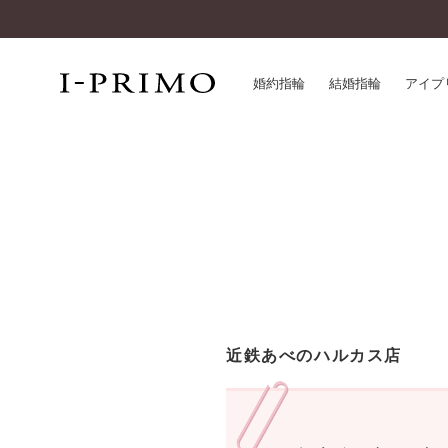
婚約指輪
結婚指輪
アイプ
婚約指輪一覧
アイ
結婚指輪一覧
パー
セットリング一覧
デザ
エタニティリング一覧
品質
アニバーサリージュエリー一覧
一生
近く
コレクション
近鉄あべのハルカス店
®
パーフェクトプロポーズリング
サー
ダイヤモンドプロポーズ
アフ
婚約ネックレス
ご購
ダイヤモンドシェイプコレクション