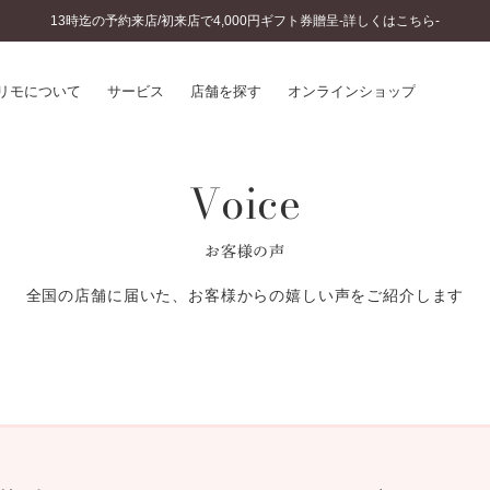
13時迄の予約来店/初来店で4,000円ギフト券贈呈-詳しくはこちら-
リモについて
サービス
店舗を探す
オンラインショップ
Voice
プリモについて
婚約指輪とは
結婚指輪とは
®
ソナルハンド診断
セットリングとは
お客様の声
インへのこだわり
エタニティリングとは
へのこだわり
全国の店舗に届いた、お客様からの嬉しい声をご紹介します
涯のメンテナンス
ニュース一覧
に店舗がある
お客様の声
SWEET STORIES
ビス
ショップブログ
ターサービス
コラム
入方法・仕上げ日数
よくあるご質問