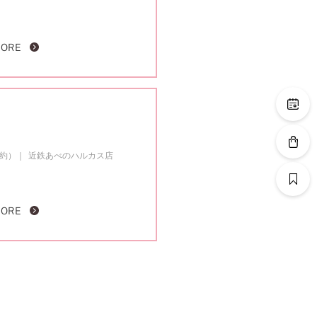
MORE
成約）
近鉄あべのハルカス店
MORE