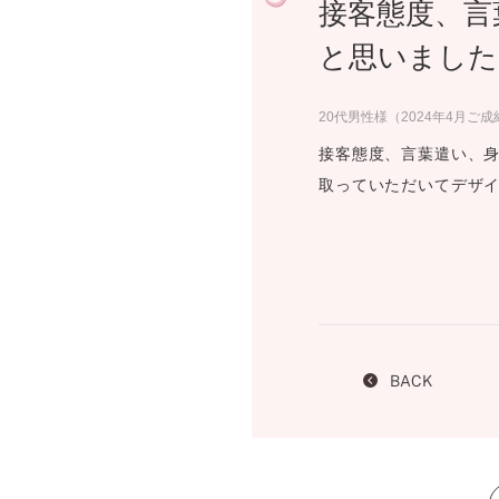
接客態度、言
プロ
ペールブラウンゴールド
ン
と思いました
ブラ
コンセプトシリーズ
20代男性様（2024年4月ご成
プロ
オリジンビリーフ
フラワリー
接客態度、言葉遣い、身
初空
取っていただいてデザイ
ショ
エトワル
店舗
スワハ
ご来
プレミオン
BACK