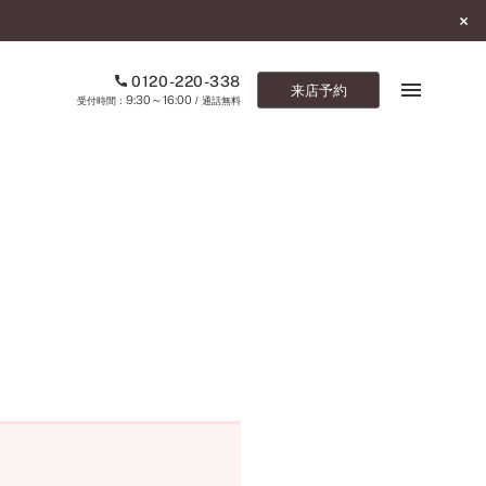
0120-220-338
来店予約
9:30～16:00
受付時間：
/ 通話無料
ブックマーク
ONLINE SHOP
ご来店予約
予約専用ダイヤル
0120-220-338
9:30～16:00
（受付時間：
・通話無料）
カタログ請求
お問い合わせ