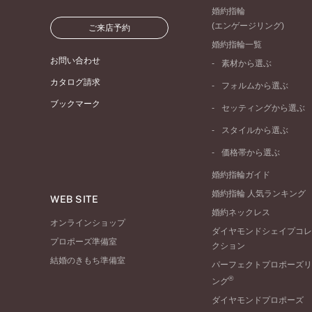
婚約指輪
(エンゲージリング)
ご来店予約
婚約指輪一覧
お問い合わせ
素材から選ぶ
プラチナ
カタログ請求
フォルムから選ぶ
イエローゴールド
ブックマーク
ストレートライン
セッティングから選ぶ
ピンクゴールド
ウェーブライン
ソリテール
ペールブラウンゴール
スタイルから選ぶ
V字ライン
ワンサイドメレ
コンビネーション
シンプル
価格帯から選ぶ
ダブルサイドメレ
フェミニン
50万円台～
ラインメレ
婚約指輪ガイド
モード
40万円台～
婚約指輪 人気ランキング
エレガント
WEB SITE
30万円台～
婚約ネックレス
ゴージャス
20万円台～
オンラインショップ
ダイヤモンドシェイプコレ
10万円台～
プロポーズ準備室
クション
結婚のきもち準備室
パーフェクトプロポーズリ
®
ング
ダイヤモンドプロポーズ