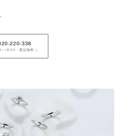
。
120-220-338
0～16:00
・通話無料 ］