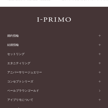
婚約指輪
婚約指輪 (エンゲージリング)
結婚指輪
婚約指輪一覧
結婚指輪 (マリッジリング)
セットリング
素材から選ぶ
結婚指輪一覧
セットリング
エタニティリング
プラチナ
フォルムから選ぶ
素材から選ぶ
セットリング一覧
エタニティリング
アニバーサリージュエリー
イエローゴールド
ストレートライン
プラチナ
セッティングから選ぶ
フォルムから選ぶ
素材から選ぶ
エタニティリング一覧
アニバーサリージュエリー
コンセプトシリーズ
ピンクゴールド
ウェーブライン
イエローゴールド
ソリテール
ストレートライン
スタイルから選ぶ
プラチナ
セッティングから選ぶ
素材から選ぶ
アニバーサリージュエリー一覧
コンセプトシリーズ
ペールブラウンゴールド
ペールブラウンゴールド
V字ライン
ピンクゴールド
ワンサイドメレ
ウェーブライン
シンプル
イエローゴールド
プレーン
価格帯から選ぶ
スタイルから選ぶ
プラチナ
ネックレス
コンビネーション
オリジンビリーフ
ペールブラウンゴールド
ダブルサイドメレ
アイプリモについて
V字ライン
フェミニン
ピンクゴールド
ワンメレ
50万円台～
シンプル
イエローゴールド
婚約指輪ガイド
ベビーリング
価格帯から選ぶ
フラワリー
コンビネーション
ラインメレ
モード
アイプリモについて
ペールブラウンゴールド