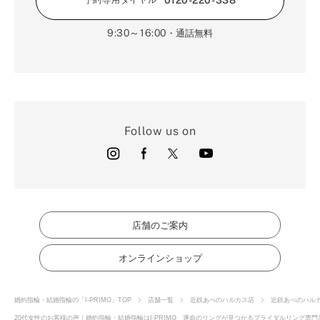
予約専用ダイヤル
9:30～16:00
・通話無料
Follow us on
店舗のご案内
オンラインショップ
婚約指輪・結婚指輪の「I-PRIMO」TOP
店舗一覧
近鉄あべのハルカス店
近鉄あべのハル
20代女性のお客様の声｜婚約指輪・結婚指輪はI-PRIMO 運命のリングが見つかるブライダルリング専門店