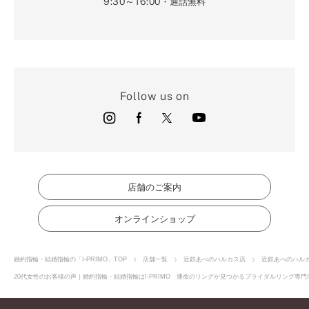
9:30～16:00
・通話無料
Follow us on
店舗のご案内
オンラインショップ
婚約指輪・結婚指輪の「I-PRIMO」TOP
店舗一覧
近鉄あべのハルカス店
近鉄あべのハル
20代女性のお客様の声｜婚約指輪・結婚指輪はI-PRIMO 運命のリングが見つかるブライダルリング専門店