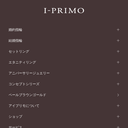
婚約指輪
婚約指輪 (エンゲージリング)
結婚指輪
婚約指輪一覧
結婚指輪 (マリッジリング)
セットリング
素材から選ぶ
結婚指輪一覧
セットリング
エタニティリング
プラチナ
フォルムから選ぶ
素材から選ぶ
セットリング一覧
エタニティリング
アニバーサリージュエリー
イエローゴールド
ストレートライン
プラチナ
セッティングから選ぶ
フォルムから選ぶ
素材から選ぶ
エタニティリング一覧
アニバーサリージュエリー
コンセプトシリーズ
ピンクゴールド
ウェーブライン
イエローゴールド
ソリテール
ストレートライン
スタイルから選ぶ
プラチナ
セッティングから選ぶ
素材から選ぶ
アニバーサリージュエリー一覧
コンセプトシリーズ
ペールブラウンゴールド
ペールブラウンゴールド
V字ライン
ピンクゴールド
ワンサイドメレ
ウェーブライン
シンプル
イエローゴールド
プレーン
価格帯から選ぶ
スタイルから選ぶ
プラチナ
ネックレス
コンビネーション
オリジンビリーフ
ペールブラウンゴールド
ダブルサイドメレ
アイプリモについて
V字ライン
フェミニン
ピンクゴールド
ワンメレ
50万円台～
シンプル
イエローゴールド
婚約指輪ガイド
ベビーリング
価格帯から選ぶ
フラワリー
コンビネーション
ラインメレ
モード
アイプリモについて
ペールブラウンゴールド
セベラルメレ
ショップ
40万円台～
フェミニン
ピンクゴールド
ファッションリング
50万円～
婚約指輪 人気ランキング
結婚指輪 人気ランキング
初空
エレガント
コンビネーション
ラインメレ
30万円台～
®
モード
パーソナルハンド診断
店舗一覧
ペールブラウンゴールド
ブレスレット
サービス
40万円～50万円