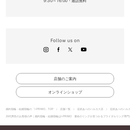
9:30～16:00
・通話無料
Follow us on
店舗のご案内
オンラインショップ
婚約指輪・結婚指輪の「I-PRIMO」TOP
店舗一覧
近鉄あべのハルカス店
近鉄あべのハル
20代男性のお客様の声｜婚約指輪・結婚指輪はI-PRIMO 運命のリングが見つかるブライダルリング専門店