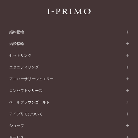
婚約指輪
婚約指輪 (エンゲージリング)
結婚指輪
婚約指輪一覧
結婚指輪 (マリッジリング)
セットリング
素材から選ぶ
結婚指輪一覧
セットリング
エタニティリング
プラチナ
フォルムから選ぶ
素材から選ぶ
セットリング一覧
エタニティリング
アニバーサリージュエリー
イエローゴールド
ストレートライン
プラチナ
セッティングから選ぶ
フォルムから選ぶ
素材から選ぶ
エタニティリング一覧
アニバーサリージュエリー
コンセプトシリーズ
ピンクゴールド
ウェーブライン
イエローゴールド
ソリテール
ストレートライン
スタイルから選ぶ
プラチナ
セッティングから選ぶ
素材から選ぶ
アニバーサリージュエリー一覧
コンセプトシリーズ
ペールブラウンゴールド
ペールブラウンゴールド
V字ライン
ピンクゴールド
ワンサイドメレ
ウェーブライン
シンプル
イエローゴールド
プレーン
価格帯から選ぶ
スタイルから選ぶ
プラチナ
ネックレス
コンビネーション
オリジンビリーフ
ペールブラウンゴールド
ダブルサイドメレ
アイプリモについて
V字ライン
フェミニン
ピンクゴールド
ワンメレ
50万円台～
シンプル
イエローゴールド
婚約指輪ガイド
ベビーリング
価格帯から選ぶ
フラワリー
コンビネーション
ラインメレ
モード
アイプリモについて
ペールブラウンゴールド
セベラルメレ
ショップ
40万円台～
フェミニン
ピンクゴールド
ファッションリング
50万円～
婚約指輪 人気ランキング
結婚指輪 人気ランキング
初空
エレガント
コンビネーション
ラインメレ
30万円台～
®
モード
パーソナルハンド診断
店舗一覧
ペールブラウンゴールド
ブレスレット
サービス
40万円～50万円