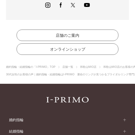
店舗のご案内
オンラインショップ
婚約指輪・結婚指輪の「I-PRIMO」TOP
店舗一覧
和歌山MIO店
和歌山MIO店のお客様の
30代女性のお客様の声｜婚約指輪・結婚指輪はI-PRIMO 運命のリングが見つかるブライダルリング専門店
婚約指輪
婚約指輪 (エンゲージリング)
結婚指輪