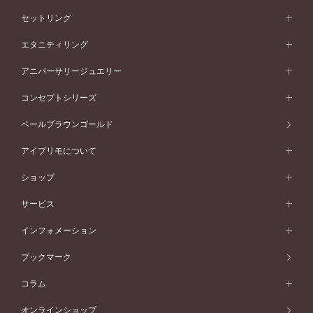
婚約指輪一覧
結婚指輪 (マリッジリング)
セットリング
素材から選ぶ
結婚指輪一覧
セットリング
エタニティリング
プラチナ
フォルムから選ぶ
素材から選ぶ
セットリング一覧
エタニティリング
アニバーサリージュエリー
イエローゴールド
ストレートライン
プラチナ
セッティングから選ぶ
フォルムから選ぶ
素材から選ぶ
エタニティリング一覧
アニバーサリージュエリー
コンセプトシリーズ
ピンクゴールド
ウェーブライン
イエローゴールド
ソリテール
ストレートライン
スタイルから選ぶ
プラチナ
セッティングから選ぶ
素材から選ぶ
アニバーサリージュエリー一覧
コンセプトシリーズ
ペールブラウンゴールド
ペールブラウンゴールド
V字ライン
ピンクゴールド
ワンサイドメレ
ウェーブライン
シンプル
イエローゴールド
プレーン
価格帯から選ぶ
スタイルから選ぶ
プラチナ
ネックレス
コンビネーション
オリジンビリーフ
ペールブラウンゴールド
ダブルサイドメレ
アイプリモについて
V字ライン
フェミニン
ピンクゴールド
ワンメレ
50万円台～
シンプル
イエローゴールド
婚約指輪ガイド
ベビーリング
価格帯から選ぶ
フラワリー
コンビネーション
ラインメレ
モード
アイプリモについて
ペールブラウンゴールド
セベラルメレ
ショップ
40万円台～
フェミニン
ピンクゴールド
ファッションリング
50万円～
婚約指輪 人気ランキング
結婚指輪 人気ランキング
初空
エレガント
コンビネーション
ラインメレ
30万円台～
®
モード
パーソナルハンド診断
店舗一覧
ペールブラウンゴールド
ブレスレット
サービス
40万円～50万円
婚約ネックレス
エトワル
ゴージャス
20万円台～
エレガント
ピアス
30万円～40万円
デザインへのこだわり
プロポーズサポート
スワハ
北海道
インフォメーション
ダイヤモンドシェイプコレクション
10万円台～
ゴージャス
イヤリング
20万円～30万円
品質へのこだわり
プレミオン
サービス
ご来店予約について
札幌店
ブックマーク
®
パーフェクトプロポーズリング
アニバーサリーギフト
10万円～20万円
一生涯のメンテナンス
函館店
アフターサービス
ニュース一覧
コラム
ダイヤモンドプロポーズ
取扱店)エヴァンスブライダル 旭川本店
近くに店舗がある
ご購入方法・仕上げ日数
お客様の声
コラム
オンラインショップ