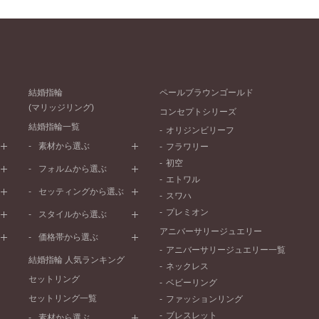
結婚指輪
ペールブラウンゴールド
(マリッジリング)
コンセプトシリーズ
結婚指輪一覧
オリジンビリーフ
素材から選ぶ
フラワリー
初空
プラチナ
フォルムから選ぶ
エトワル
イエローゴールド
ストレートライン
セッティングから選ぶ
スワハ
ピンクゴールド
ウェーブライン
プレーン
プレミオン
ド
ペールブラウンゴールド
スタイルから選ぶ
V字ライン
ワンメレ
コンビネーション
アニバーサリージュエリー
シンプル
価格帯から選ぶ
セベラルメレ
フェミニン
アニバーサリージュエリー一覧
50万円～
ラインメレ
結婚指輪 人気ランキング
モード
ネックレス
40万円～50万円
セットリング
エレガント
ベビーリング
30万円～40万円
セットリング一覧
ゴージャス
ファッションリング
20万円～30万円
ブレスレット
素材から選ぶ