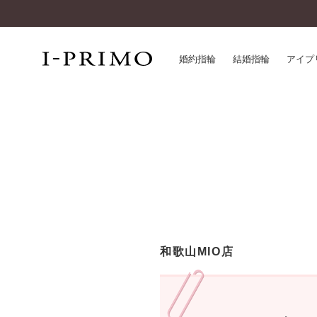
婚約指輪
結婚指輪
アイプ
婚約指輪一覧
アイ
結婚指輪一覧
パー
セットリング一覧
デザ
エタニティリング一覧
品質
アニバーサリージュエリー一覧
一生
近く
コレクション
和歌山MIO店
®
パーフェクトプロポーズリング
サー
ダイヤモンドプロポーズ
アフ
婚約ネックレス
ご購
ダイヤモンドシェイプコレクション