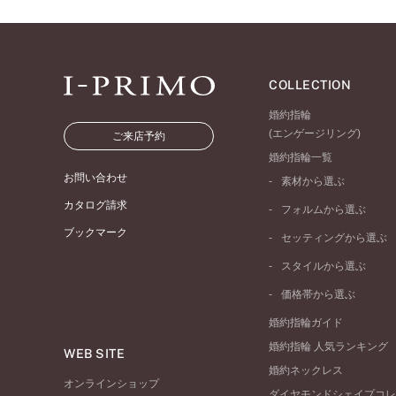
COLLECTION
婚約指輪
(エンゲージリング)
ご来店予約
婚約指輪一覧
お問い合わせ
素材から選ぶ
プラチナ
カタログ請求
フォルムから選ぶ
イエローゴールド
ブックマーク
ストレートライン
セッティングから選ぶ
ピンクゴールド
ウェーブライン
ソリテール
ペールブラウンゴール
スタイルから選ぶ
V字ライン
ワンサイドメレ
コンビネーション
シンプル
価格帯から選ぶ
ダブルサイドメレ
フェミニン
50万円台～
ラインメレ
婚約指輪ガイド
モード
40万円台～
婚約指輪 人気ランキング
エレガント
WEB SITE
30万円台～
婚約ネックレス
ゴージャス
20万円台～
オンラインショップ
ダイヤモンドシェイプコレ