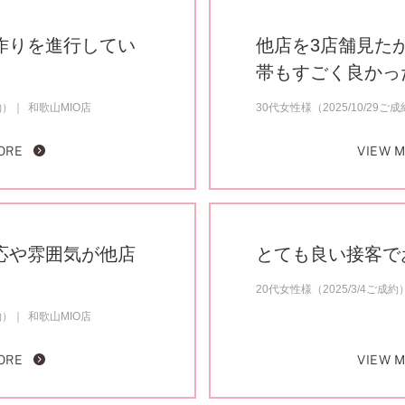
作りを進行してい
他店を3店舗見た
帯もすごく良かっ
約）
和歌山MIO店
30代女性様（2025/10/29ご
ORE
VIEW 
応や雰囲気が他店
とても良い接客で
20代女性様（2025/3/4ご成約
約）
和歌山MIO店
ORE
VIEW 