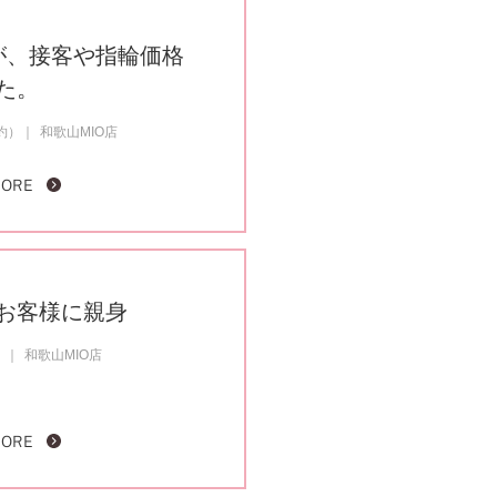
が、接客や指輪価格
た。
成約）
和歌山MIO店
MORE
お客様に親身
）
和歌山MIO店
MORE