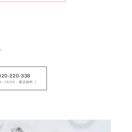
。
120-220-338
0～16:00
・通話無料 ］