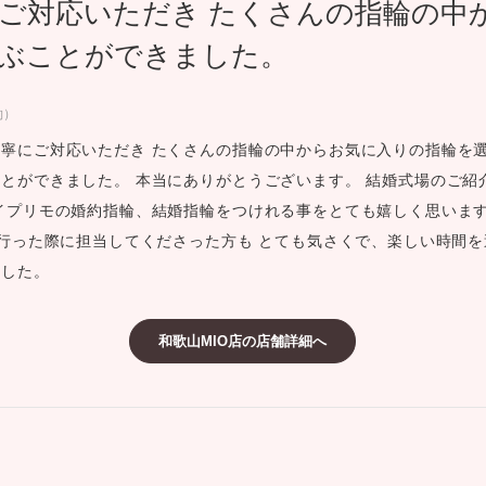
ご対応いただき たくさんの指輪の中
ミスダイヤモンド&バースストー
ぶことができました。
イダルアイテム
約）
ポーズサポート
寧にご対応いただき たくさんの指輪の中からお気に入りの指輪を
とができました。 本当にありがとうございます。 結婚式場のご紹
ップ
イプリモの婚約指輪、結婚指輪をつけれる事をとても嬉しく思いま
一覧
行った際に担当してくださった方も とても気さくで、楽しい時間
店予約について
ました。
和歌山MIO店の店舗詳細へ