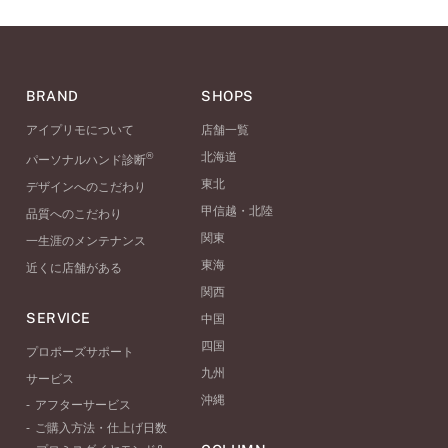
BRAND
SHOPS
アイプリモについて
店舗一覧
®
北海道
パーソナルハンド診断
東北
デザインへのこだわり
甲信越・北陸
品質へのこだわり
関東
一生涯のメンテナンス
東海
近くに店舗がある
関西
SERVICE
中国
四国
プロポーズサポート
九州
サービス
沖縄
アフターサービス
ご購入方法・仕上げ日数