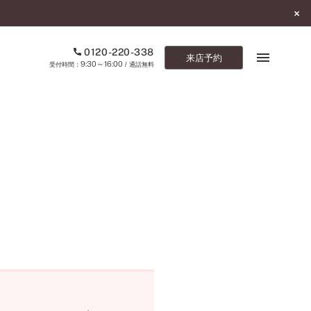
0120-220-338
来店予約
9:30～16:00
受付時間：
/ 通話無料
ブックマーク
ONLINE SHOP
ご来店予約
予約専用ダイヤル
0120-220-338
9:30～16:00
（受付時間：
・通話無料）
カタログ請求
お問い合わせ