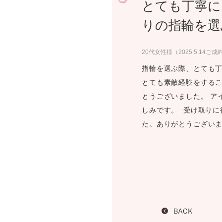
とても丁寧に
プロ
ペールブラウンゴールド
ン
りの指輪を選
ブラ
コンセプトシリーズ
20代女性様（2025.5.14ご成
プロ
オリジンビリーフ
フラワリー
指輪を選ぶ際、とても丁
初空
とても素敵経験をするこ
ショ
エトワル
とうございました。 ア
店舗
スワハ
しみです。 受け取りに
ご来
プレミオン
た。ありがとうござい
BACK