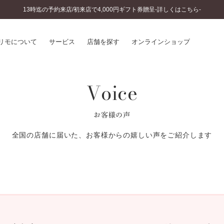
13時迄の予約来店/初来店で4,000円ギフト券贈呈-詳しくはこちら-
リモについて
サービス
店舗を探す
オンラインショップ
Voice
プリモについて
婚約指輪とは
結婚指輪とは
®
ソナルハンド診断
セットリングとは
お客様の声
インへのこだわり
エタニティリングとは
へのこだわり
全国の店舗に届いた、お客様からの嬉しい声をご紹介します
涯のメンテナンス
ニュース一覧
に店舗がある
お客様の声
SWEET STORIES
ビス
ショップブログ
ターサービス
コラム
入方法・仕上げ日数
よくあるご質問