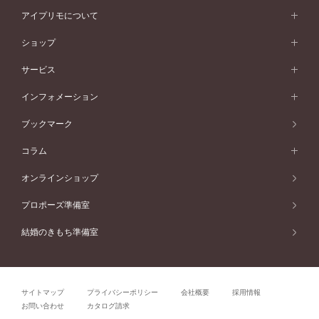
スタイルから選ぶ
プラチナ
ネックレス
コンビネーション
オリジンビリーフ
ペールブラウンゴールド
ダブルサイドメレ
アイプリモについて
V字ライン
フェミニン
ピンクゴールド
ワンメレ
50万円台～
シンプル
イエローゴールド
婚約指輪ガイド
ベビーリング
価格帯から選ぶ
フラワリー
コンビネーション
ラインメレ
モード
アイプリモについて
ペールブラウンゴールド
セベラルメレ
ショップ
40万円台～
フェミニン
ピンクゴールド
ファッションリング
50万円～
婚約指輪 人気ランキング
結婚指輪 人気ランキング
初空
エレガント
コンビネーション
ラインメレ
30万円台～
®
モード
パーソナルハンド診断
店舗一覧
ペールブラウンゴールド
ブレスレット
サービス
40万円～50万円
婚約ネックレス
エトワル
ゴージャス
20万円台～
エレガント
ピアス
30万円～40万円
デザインへのこだわり
プロポーズサポート
スワハ
北海道
インフォメーション
ダイヤモンドシェイプコレクション
10万円台～
ゴージャス
イヤリング
20万円～30万円
品質へのこだわり
プレミオン
サービス
ご来店予約について
札幌店
ブックマーク
®
パーフェクトプロポーズリング
アニバーサリーギフト
10万円～20万円
一生涯のメンテナンス
函館店
アフターサービス
ニュース一覧
コラム
ダイヤモンドプロポーズ
取扱店)エヴァンスブライダル 旭川本店
近くに店舗がある
ご購入方法・仕上げ日数
お客様の声
コラム
オンラインショップ
プロミスダイヤモンド&バースストーン
東北
SWEET STORIES
ダイヤモンド
プロポーズ準備室
婚約指輪
ブライダルアイテム
仙台店
ショップブログ
結婚のきもち準備室
結婚指輪
青森店
公式アンバサダー
リング
弘前パークホテル店
よくあるご質問
プロポーズ
秋田店
サイトマップ
プライバシーポリシー
会社概要
採用情報
結婚関連
盛岡大通店
お問い合わせ
カタログ請求