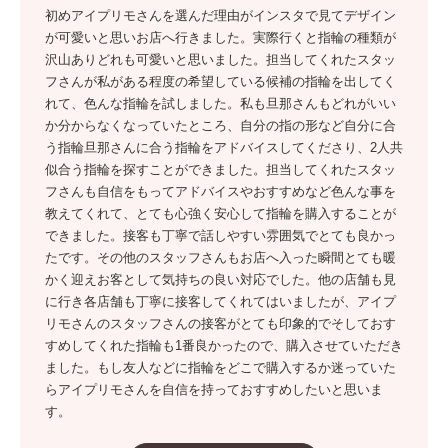
初めアイプリモさんを選んだ理由がインスタで見てデザイン
が可愛いと思いお店へ行きました。実際行くと指輪の種類が
沢山ありどれも可愛いと思いました。担当してくれたスタッ
フさんが私がある程度の希望している候補の指輪を出してく
れて、色んな指輪を試しました。私も旦那さんもどれがいい
か分からなくなっていたところ、自分の指の形など自分に合
う指輪旦那さんに合う指輪をアドバイスしてくださり、2人共
似合う指輪を探すことができました。担当してくれたスタッ
フさんも自信をもってアドバイスやおすすめなど色んな事を
教えてくれて、とても心強く安心して指輪を購入することが
できました。接客も丁寧で話しやすい雰囲気でとても良かっ
たです。その他のスタッフさんもお店へ入った瞬間とても暖
かく迎えお客として気持ちの良い対応でした。他の店舗も見
に行き各店舗も丁寧に接客してくれてはいましたが、アイプ
リモさんのスタッフさんの接客がとても印象的でそしておす
すめしてくれた指輪も1番良かったので、購入させていただき
ました。もし友人などに指輪をどこで購入するか迷っていた
らアイプリモさんを自信を持っておすすめしたいと思いま
す。