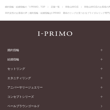
婚約指輪・結婚指輪の「I-PRIMO」TOP
店舗一覧
和歌山MIO店
和歌山MIO店のお客様の
30代女性のお客様の声｜婚約指輪・結婚指輪はI-PRIMO 運命のリングが見つかるブライダルリング専門店
婚約指輪
婚約指輪 (エンゲージリング)
結婚指輪
婚約指輪一覧
結婚指輪 (マリッジリング)
セットリング
素材から選ぶ
結婚指輪一覧
セットリング
エタニティリング
プラチナ
フォルムから選ぶ
素材から選ぶ
セットリング一覧
エタニティリング
アニバーサリージュエリー
イエローゴールド
ストレートライン
プラチナ
セッティングから選ぶ
フォルムから選ぶ
素材から選ぶ
エタニティリング一覧
アニバーサリージュエリー
コンセプトシリーズ
ピンクゴールド
ウェーブライン
イエローゴールド
ソリテール
ストレートライン
スタイルから選ぶ
プラチナ
セッティングから選ぶ
素材から選ぶ
アニバーサリージュエリー一覧
コンセプトシリーズ
ペールブラウンゴールド
ペールブラウンゴールド
V字ライン
ピンクゴールド
ワンサイドメレ
ウェーブライン
シンプル
イエローゴールド
プレーン
価格帯から選ぶ