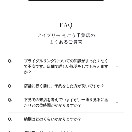
FAQ
アイプリモ そごう千葉店の
よくあるご質問
Q.
ブライダルリングについての知識がまったくなく
て不安です。店舗で詳しい説明をしてもらえます
か？
ジュエリーコーディネーターの資格を持つ専門スタッフがお客様一人ひとりの運命のリング選びをサポートいたします。わからないことや不安なことがあれば、お気軽にご質問ください。
まずはアイプリモの人気なデザインをご紹介している、リングランキングも参考くださいませ。
A.
Q.
店舗に行く前に、予約をした方が良いですか？
ご予約なしでもご覧いただけますが、事前にご予約をいただけるとお待たせすることなくスムーズにご案内させていただきます。
A.
Q.
下見での来店を考えていますが、一通り見るにあ
たりどの位時間がかかりますか？
お客様により様々ですが、ゆっくりご覧いただきますと、だいたい1時間半～2時間くらいお時間をいただく場合が多いです。お急ぎの場合は、予めお伝え頂ければご都合に合わせてご案内いたします。
A.
Q.
納期はどのくらいかかりますか？
出来上がりまでは4週間程度お時間を頂戴いたします。お急ぎの場合は店舗にてご相談ください。
A.