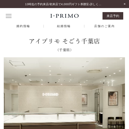
13時迄の予約来店/初来店で4,000円ギフト券贈呈-詳しくはこちら-
来店予約
婚約指輪
結婚指輪
店舗のご案内
アイプリモ そごう千葉店
（千葉県）