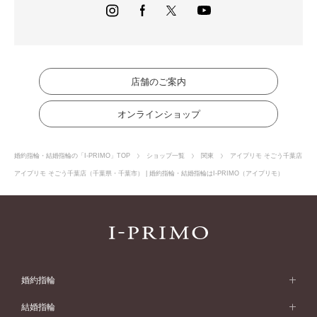
店舗のご案内
オンラインショップ
婚約指輪・結婚指輪の「I-PRIMO」TOP
ショップ一覧
関東
アイプリモ そごう千葉店
アイプリモ そごう千葉店（千葉県・千葉市） | 婚約指輪・結婚指輪はI-PRIMO（アイプリモ）
婚約指輪
婚約指輪 (エンゲージリング)
結婚指輪