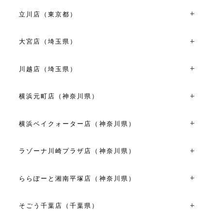
〒194-0022東京都町田市森野1丁目39-15
平日 11:00～19:00
TEL：042-710-6136
土日祝 10:30～20:00
立川店（東京都）
11:00~19:00
VIEW MORE
〒190-0023東京都立川市柴崎町3丁目6-4
VIEW MORE
TEL：042-528-8171
大宮店（埼玉県）
平日 10:30～18:30
〒330-0854埼玉県さいたま市大宮区桜木町１丁目６-２
土日祝 11:00～19:00
大宮そごうビル内専門店街オズ２４ ２F
川越店（埼玉県）
TEL：048-650-1470
VIEW MORE
〒350-0043埼玉県川越市新富町２丁目２４-５
10:00～20:00
TEL：049-227-7261
横浜元町店（神奈川県）
VIEW MORE
10:00～18:00
〒231-0861神奈川県横浜市中区元町1丁目11-5
VIEW MORE
TEL：045-228-1808
横浜ベイクォーター店（神奈川県）
11:00～19:00
〒221-0056神奈川県横浜市神奈川区金港町1-10横浜ベイク
VIEW MORE
ォーター4F
ラゾーナ川崎プラザ店（神奈川県）
TEL：045-441-0731
〒212-8576神奈川県川崎市幸区堀川町72-1 ラゾーナ川崎
11:00～20:00
プラザ2F
ららぽーと湘南平塚店（神奈川県）
VIEW MORE
TEL：044-280-6816
〒254-8510神奈川県平塚市天沼１０-１ ららぽーと湘南平
10:00～21:00
塚２F
そごう千葉店（千葉県）
VIEW MORE
TEL：0463-25-0077