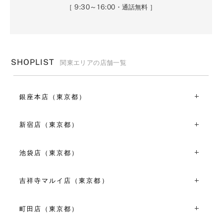
9:30～16:00
［
・通話無料 ］
SHOPLIST
関東エリアの店舗一覧
銀座本店（東京都）
〒104-0061東京都中央区銀座2丁目6-9
TEL：03-3528-6921
新宿店（東京都）
10:30～19:30
〒160-0022東京都新宿区新宿3丁目1-21
VIEW MORE
TEL：03-5360-8921
池袋店（東京都）
平日 11:00～19:00
〒170-0013東京都豊島区東池袋1丁目8-1 WACCA
土日祝 10:30～19:30
IKEBUKURO1F
吉祥寺マルイ店（東京都）
TEL：03-5960-7675
VIEW MORE
〒180-0003東京都武蔵野市吉祥寺南町1丁目7-1 吉祥寺マ
11:00～19:00
ルイ店3F
町田店（東京都）
VIEW MORE
TEL：0422-40-0566