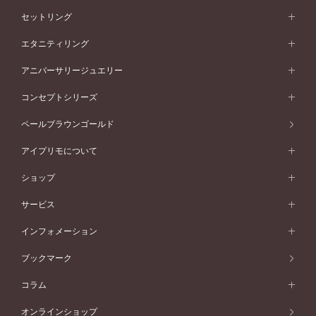
婚約指輪一覧
結婚指輪 (マリッジリング)
セットリング
素材から選ぶ
結婚指輪一覧
セットリング
エタニティリング
プラチナ
フォルムから選ぶ
素材から選ぶ
セットリング一覧
エタニティリング
アニバーサリージュエリー
イエローゴールド
ストレートライン
プラチナ
セッティングから選ぶ
フォルムから選ぶ
素材から選ぶ
エタニティリング一覧
アニバーサリージュエリー
コンセプトシリーズ
ピンクゴールド
ウェーブライン
イエローゴールド
ソリテール
ストレートライン
スタイルから選ぶ
プラチナ
セッティングから選ぶ
素材から選ぶ
アニバーサリージュエリー一覧
コンセプトシリーズ
ペールブラウンゴールド
ペールブラウンゴールド
V字ライン
ピンクゴールド
ワンサイドメレ
ウェーブライン
シンプル
イエローゴールド
プレーン
価格帯から選ぶ
スタイルから選ぶ
プラチナ
ネックレス
コンビネーション
オリジンビリーフ
ペールブラウンゴールド
ダブルサイドメレ
アイプリモについて
V字ライン
フェミニン
ピンクゴールド
ワンメレ
50万円台～
シンプル
イエローゴールド
婚約指輪ガイド
ベビーリング
価格帯から選ぶ
フラワリー
コンビネーション
ラインメレ
モード
アイプリモについて
ペールブラウンゴールド
セベラルメレ
ショップ
40万円台～
フェミニン
ピンクゴールド
ファッションリング
50万円～
婚約指輪 人気ランキング
結婚指輪 人気ランキング
初空
エレガント
コンビネーション
ラインメレ
30万円台～
®
モード
パーソナルハンド診断
店舗一覧
ペールブラウンゴールド
ブレスレット
サービス
40万円～50万円
婚約ネックレス
エトワル
ゴージャス
20万円台～
エレガント
ピアス
30万円～40万円
デザインへのこだわり
プロポーズサポート
スワハ
北海道
インフォメーション
ダイヤモンドシェイプコレクション
10万円台～
ゴージャス
イヤリング
20万円～30万円
品質へのこだわり
プレミオン
サービス
ご来店予約について
札幌店
ブックマーク
®
パーフェクトプロポーズリング
アニバーサリーギフト
10万円～20万円
一生涯のメンテナンス
函館店
アフターサービス
ニュース一覧
コラム
ダイヤモンドプロポーズ
取扱店)エヴァンスブライダル 旭川本店
近くに店舗がある
ご購入方法・仕上げ日数
お客様の声
コラム
オンラインショップ