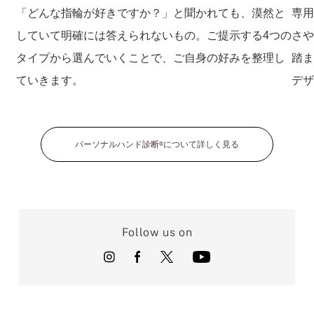
「どんな指輪が好きですか？」と聞かれても、漠然と
専
していて明確には答えられないもの。ご提示する4つの
さ
タイプから選んでいくことで、ご自身の好みを整理し
踏
ていきます。
デ
パーソナルハンド診断
について詳しく見る
®
Follow us on