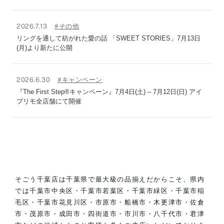
2026.7.13
#その他
リングを通して紡がれた愛の話 「SWEET STORIES」7月13日
(月)より新たに公開
2026.6.30
#キャンペーン
『The First Step®キャンペーン』7月4日(土) – 7月12日(日) アイ
プリモ全店舗にて開催
そごう千葉店は千葉県で最大級の品揃えだからこそ、県内
では千葉市中央区・千葉市若葉区・千葉市緑区・千葉市稲
毛区・千葉市花見川区・市原市・船橋市・木更津市・佐倉
市・茂原市・成田市・四街道市・市川市・八千代市・君津