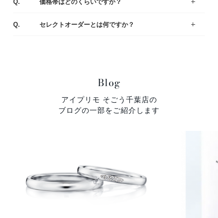
Q.
価格帯はどのくらいですか？
一般的な平均価格は婚約指輪が30～40万、結婚指輪は20～25万です。
様々なラインナップの中から、ご予算にあわせてご提案いたしますのでお気軽にご相談ください。
A.
Q.
セレクトオーダーとは何ですか？
デザイン・素材・ダイヤモンドをお好みやご予算に合わせて選んでいただくことができます。おふたりにとって特別な婚約指輪（エンゲージリング）・結婚指輪（マリッジリング）になるように熟練の職人がひとつひとつ丁寧に製作しています。
A.
Blog
アイプリモ そごう千葉店の
ブログの一部をご紹介します