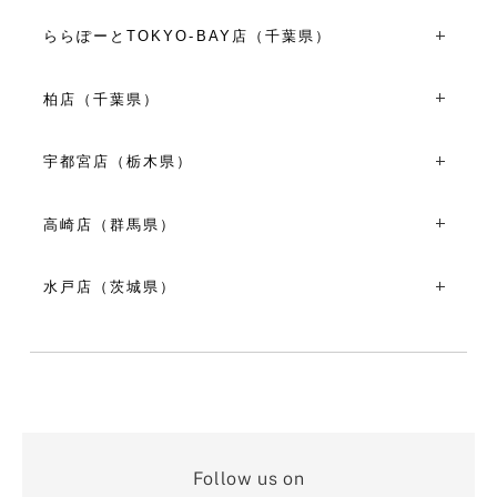
〒260-8557千葉県千葉市中央区新町1000 そごう千葉店3F
平日・日祝10:00～20:00
TEL：043-301-3824
土曜日10:00～21:00
ららぽーとTOKYO-BAY店（千葉県）
10:00～20:00
8/8(土)～8/15(土)10:00～21:00
〒273-8530千葉県船橋市浜町2丁目1-1 ららぽーとTOKYO-
※施設営業時間に準ずる
BAY 南館2F
柏店（千葉県）
VIEW MORE
VIEW MORE
TEL：047-404-8051
〒277-0842千葉県柏市末広町１５-２
平日10:00～20:00
TEL：04-7141-1331
土日祝10:00～21:00
宇都宮店（栃木県）
11:00～19:00
お盆期間（8月10日～8月16日）10:00～21:00
〒320-0801栃木県宇都宮市池上町４-２３
VIEW MORE
VIEW MORE
TEL：028-610-6720
高崎店（群馬県）
10:00～18:00
〒370-0849群馬県高崎市八島町４８-４
VIEW MORE
TEL：027-321-5600
水戸店（茨城県）
10:00～18:00
〒310-0026茨城県水戸市泉町１丁目１-４
VIEW MORE
TEL：029-300-1477
10:00～18:00
VIEW MORE
Follow us on