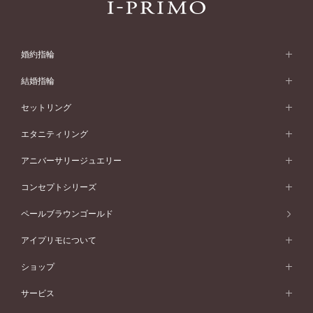
婚約指輪
婚約指輪 (エンゲージリング)
結婚指輪
婚約指輪一覧
結婚指輪 (マリッジリング)
セットリング
素材から選ぶ
結婚指輪一覧
セットリング
エタニティリング
プラチナ
フォルムから選ぶ
素材から選ぶ
セットリング一覧
エタニティリング
アニバーサリージュエリー
イエローゴールド
ストレートライン
プラチナ
セッティングから選ぶ
フォルムから選ぶ
素材から選ぶ
エタニティリング一覧
アニバーサリージュエリー
コンセプトシリーズ
ピンクゴールド
ウェーブライン
イエローゴールド
ソリテール
ストレートライン
スタイルから選ぶ
プラチナ
セッティングから選ぶ
素材から選ぶ
アニバーサリージュエリー一覧
コンセプトシリーズ
ペールブラウンゴールド
ペールブラウンゴールド
V字ライン
ピンクゴールド
ワンサイドメレ
ウェーブライン
シンプル
イエローゴールド
プレーン
価格帯から選ぶ
スタイルから選ぶ
プラチナ
ネックレス
コンビネーション
オリジンビリーフ
ペールブラウンゴールド
ダブルサイドメレ
アイプリモについて
V字ライン
フェミニン
ピンクゴールド
ワンメレ
50万円台～
シンプル
イエローゴールド
婚約指輪ガイド
ベビーリング
価格帯から選ぶ
フラワリー
コンビネーション
ラインメレ
モード
アイプリモについて
ペールブラウンゴールド
セベラルメレ
ショップ
40万円台～
フェミニン
ピンクゴールド
ファッションリング
50万円～
婚約指輪 人気ランキング
結婚指輪 人気ランキング
初空
エレガント
コンビネーション
ラインメレ
30万円台～
®
モード
パーソナルハンド診断
店舗一覧
ペールブラウンゴールド
ブレスレット
サービス
40万円～50万円
婚約ネックレス
エトワル
ゴージャス
20万円台～
エレガント