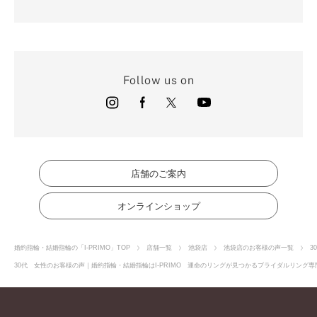
Follow us on
店舗のご案内
オンラインショップ
婚約指輪・結婚指輪の「I-PRIMO」TOP
店舗一覧
池袋店
池袋店のお客様の声一覧
3
30代 女性のお客様の声｜婚約指輪・結婚指輪はI-PRIMO 運命のリングが見つかるブライダルリング専門